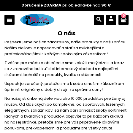
Doručenie ZDARMA
pri objednávke nad
90 €
.
0
person
view_headline
search
O nás
Rešpektujeme našich zákazníkov, naše produkty a našu prácu.
Naším cieľom je napredovať a stať sa múdrejšími a
profesionálnejšími s každým spokojným zákazníkom!
Z vášne pre módu a oblečenie sme založili malý biznis a teraz
sa z „rohového butiku“ stal internetový obchod s najlepšími
službami, bohatší na produkty, kvalitu a skúsenosti.
Úspech je zaručený, pretože sme k sebe a našim zákazníkom
úprimní: originálny a dobrý dizajn za správne ceny!
Na našej stránke nájdete viac ako 10 000 produktov pre ženy aj
mužov. Od klasických po komplexné, od športových, ležérnych,
elegantných, zákazníkovi sa nám darí prinášať široký sortiment
lacných a kvalitných produktov, objavíte to pri každom kliknutí
na našej stránke, pretože sme pre vás pripravené lákavými
ponukami, prekvapeniami a produktmi pre všetky chute.