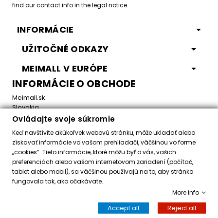
find our contact info in the legal notice.
INFORMÁCIE
UŽITOČNÉ ODKAZY
MEIMALL V EURÓPE
INFORMÁCIE O OBCHODE
Meimall.sk
Slovakia
Ovládajte svoje súkromie
Email:
office@meimall.sk
Keď navštívite akúkoľvek webovú stránku, môže ukladať alebo
získavať informácie vo vašom prehliadači, väčšinou vo forme
„cookies“. Tieto informácie, ktoré môžu byť o vás, vašich
Control your Privacy
preferenciách alebo vašom internetovom zariadení (počítač,
tablet alebo mobil), sa väčšinou používajú na to, aby stránka
fungovala tak, ako očakávate.
Všetky práva vyhradené ©
2026
MeiMall.sk
More info
Accept all
Reject all