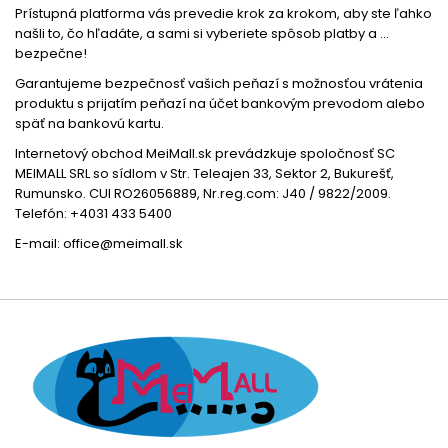
Prístupná platforma vás prevedie krok za krokom, aby ste ľahko
našli to, čo hľadáte, a sami si vyberiete spôsob platby a ...
bezpečne!
Garantujeme bezpečnosť vašich peňazí s možnosťou vrátenia
produktu s prijatím peňazí na účet bankovým prevodom alebo
späť na bankovú kartu.
Internetový obchod MeiMall.sk prevádzkuje spoločnosť SC
MEIMALL SRL so sídlom v Str. Teleajen 33, Sektor 2, Bukurešť,
Rumunsko. CUI RO26056889, Nr.reg.com: J40 / 9822/2009.
Telefón: +4031 433 5400
E-mail: office@meimall.sk