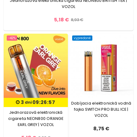
Jednorazová elektronická cigareta NEON800 BRITISH TEA |
VOZOL
5,18 €
8,93 €
-42%
vypredané
3
09:26:56
dni
Dobíjacia elektronická vodná
fajka SWITCH PRO BULL ICE |
Jednorazová elektronická
VOZOL
cigareta NEON800 ORANGE
EARL GREY | VOZOL
8,75 €