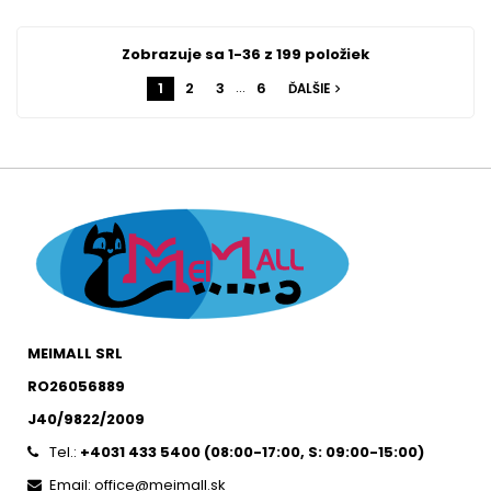
Zobrazuje sa 1-36 z 199 položiek
…
1
2
3
6
ĎALŠIE
navigate_next
MEIMALL SRL
RO26056889
J40/9822/2009
Tel.:
+4031 433 5400 (
08:00-17:00, S: 09:00-15:0
0)
Email: office@meimall.sk