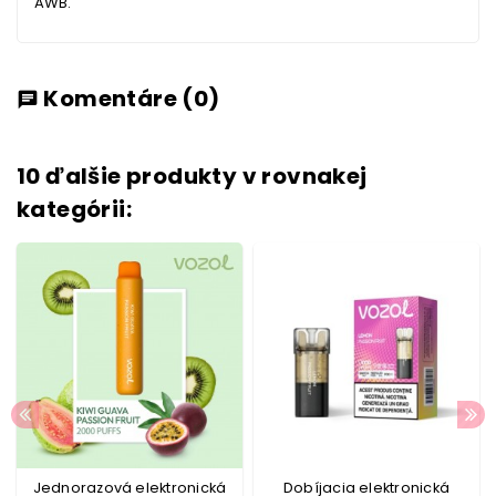
AWB.
Komentáre
(0)
chat
10 ďalšie produkty v rovnakej
kategórii:
Jednorazová elektronická
Dobíjacia elektronická