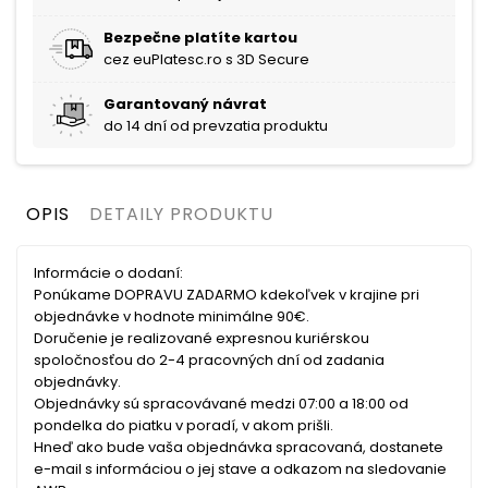
Bezpečne platíte kartou
cez euPlatesc.ro s 3D Secure
Garantovaný návrat
do 14 dní od prevzatia produktu
OPIS
DETAILY PRODUKTU
Informácie o dodaní:
Ponúkame DOPRAVU ZADARMO kdekoľvek v krajine pri
objednávke v hodnote minimálne 90€.
Doručenie je realizované expresnou kuriérskou
spoločnosťou do 2-4 pracovných dní od zadania
objednávky.
Objednávky sú spracovávané medzi 07:00 a 18:00 od
pondelka do piatku v poradí, v akom prišli.
Hneď ako bude vaša objednávka spracovaná, dostanete
e-mail s informáciou o jej stave a odkazom na sledovanie