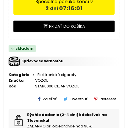
Špeciálna ponuka končí v
2
07:16:01
dni
PRIDAŤ DO KOŠÍKA
shopping_cart
skladom
check
Sprievodca veľkosťou
Kategórie
Elektronické cigarety
Značka
VOZOL
Kód
STAR6000 CLEAR VOZOL
Zdieľať
Tweetnuť
Pinterest
Rýchle dodanie (2-4 dni) kdekoľvek na
Slovensku!
ZADARMO pri objednávke nad 90 €