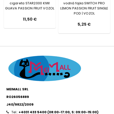
cigareta STAR2000 KIWI
vodná fajka SWITCH PRO
GUAVA PASSION FRUIT VOZOL
LEMON PASSION FRUIT SINGLE
POD | VOZOL
11,50 €
5,25 €
MEIMALL SRL
RO26056889
J40/9822/2009
Tel.:
+4031 433 5400 (
08:00-17:00, S: 09:00-15:0
0)