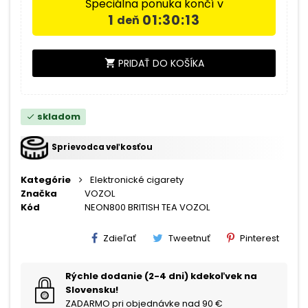
Špeciálna ponuka končí v
1
01:30:13
deň
PRIDAŤ DO KOŠÍKA
shopping_cart
skladom
check
Sprievodca veľkosťou
Kategórie
Elektronické cigarety
Značka
VOZOL
Kód
NEON800 BRITISH TEA VOZOL
Zdieľať
Tweetnuť
Pinterest
Rýchle dodanie (2-4 dni) kdekoľvek na
Slovensku!
ZADARMO pri objednávke nad 90 €