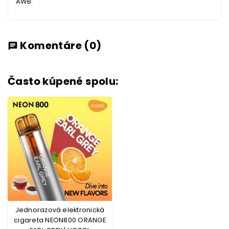
AWB.
Komentáre
(0)
chat
Často kúpené spolu:
Jednorazová elektronická
cigareta NEON800 ORANGE