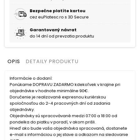
Bezpečne platíte kartou
cez euPlatesc.ro s 3D Secure
Garantovaný návrat
do 14 dní od prevzatia produktu
OPIS
DETAILY PRODUKTU
Informácie o dodaní:
Ponúkame DOPRAVU ZADARMO kdekoľvek v krajine pri
objednávke v hodnote minimálne 90€.
Doručenie je realizované expresnou kuriérskou
spoločnosťou do 2-4 pracovných dní od zadania
objednávky.
Objednávky sú spracovávané medzi 07:00 a 18:00 od
pondelka do piatku v poradí, v akom prišli.
Hneď ako bude vaša objednávka spracovaná, dostanete
e-mail s informáciou o jej stave a odkazom na sledovanie