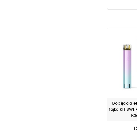
Dobíjacia e
fajka KIT SWI
IC
1