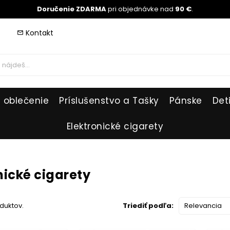
Doručenie ZDARMA
pri objednávke nad
90 €
.
Kontakt
mail_outline
 oblečenie
Príslušenstvo a Tašky
Pánske
Det
Elektronické cigarety
nické cigarety
oduktov.
Triediť podľa:
Relevancia