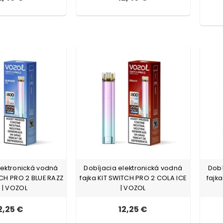
lektronická vodná
Dobíjacia elektronická vodná
Dobí
TCH PRO 2 BLUE RAZZ
fajka KIT SWITCH PRO 2 COLA ICE
fajk
E | VOZOL
| VOZOL
2,25 €
12,25 €