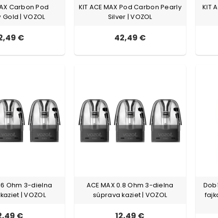
MAX Carbon Pod
KIT ACE MAX Pod Carbon Pearly
KIT 
Gold | VOZOL
Silver | VOZOL
2,49 €
42,49 €
.6 Ohm 3-dielna
ACE MAX 0.8 Ohm 3-dielna
Dobí
kaziet | VOZOL
súprava kaziet | VOZOL
faj
2,49 €
12,49 €