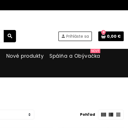
0
search
Prihláste sa
0,00 €
person
NOVÝ
i
Nové produkty
Spálňa a Obývačka
view_comfy
view_list
view_headline
Pohľad