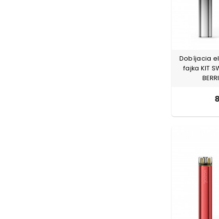
Dobíjacia e
fajka KIT 
BERR
8