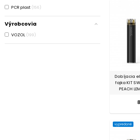
PCR plast
156
Výrobcovia
VOZOL
199
Dobíjacia e
fajka KIT S
PEACH LE
8
vypredané