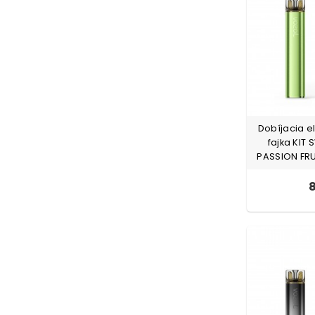
Dobíjacia e
fajka KIT
PASSION FRU
8