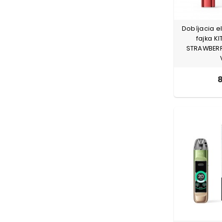
Dobíjacia e
fajka K
STRAWBERR
8