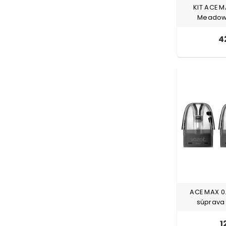
KIT ACE 
Meadow 
4
ACE MAX 0
súprava 
1