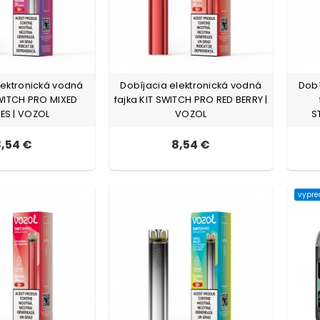
lektronická vodná
Dobíjacia elektronická vodná
Dobí
SWITCH PRO MIXED
fajka KIT SWITCH PRO RED BERRY |
IES | VOZOL
VOZOL
S
,54 €
8,54 €
vypr