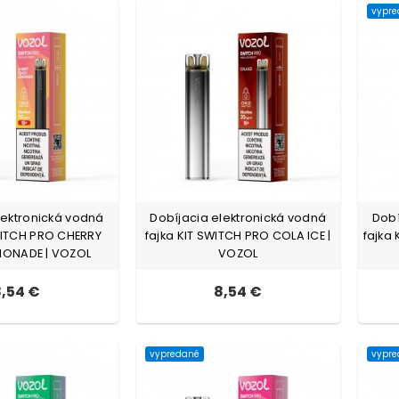
vypr
lektronická vodná
Dobíjacia elektronická vodná
Dobí
WITCH PRO CHERRY
fajka KIT SWITCH PRO COLA ICE |
fajka
MONADE | VOZOL
VOZOL
,54 €
8,54 €
vypredané
vypr