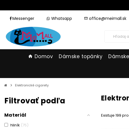
Messenger
Whatsapp
office@meimall.sk
mail_outline
Domov
Dámske topánky
Dámske
home
chevron_right
Elektronické cigarety
Elektro
Filtrovať podľa
Materiál
Existuje 199 pr
hliník
75