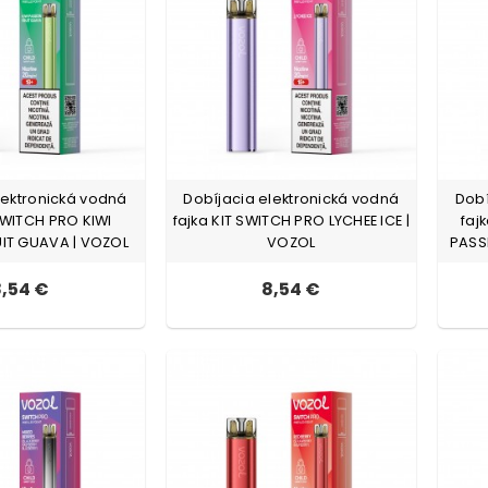
lektronická vodná
Dobíjacia elektronická vodná
Dobí
 SWITCH PRO KIWI
fajka KIT SWITCH PRO LYCHEE ICE |
faj
IT GUAVA | VOZOL
VOZOL
PASS
,54 €
8,54 €