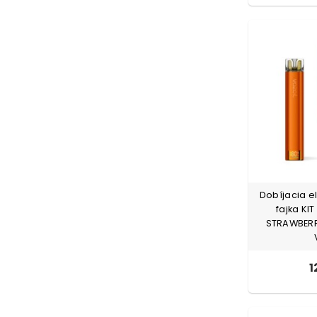
Dobíjacia e
fajka KI
STRAWBERR
1