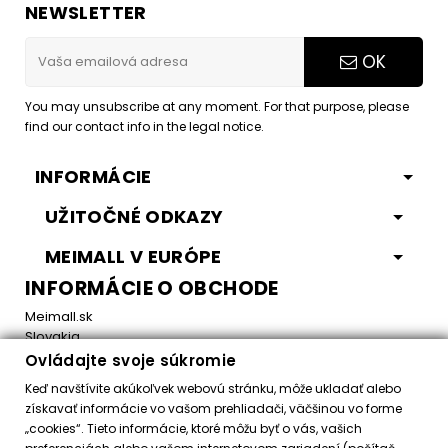
NEWSLETTER
OK
You may unsubscribe at any moment. For that purpose, please
find our contact info in the legal notice.
INFORMÁCIE
UŽITOČNÉ ODKAZY
MEIMALL V EURÓPE
INFORMÁCIE O OBCHODE
Meimall.sk
Slovakia
Ovládajte svoje súkromie
Email:
office@meimall.sk
Keď navštívite akúkoľvek webovú stránku, môže ukladať alebo
získavať informácie vo vašom prehliadači, väčšinou vo forme
„cookies“. Tieto informácie, ktoré môžu byť o vás, vašich
Control your Privacy