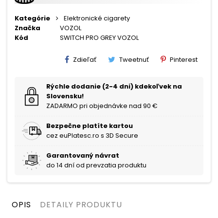
Kategórie
Elektronické cigarety
Značka
VOZOL
Kód
SWITCH PRO GREY VOZOL
Zdieľať
Tweetnuť
Pinterest
Rýchle dodanie (2-4 dni) kdekoľvek na
Slovensku!
ZADARMO pri objednávke nad 90 €
Bezpečne platíte kartou
cez euPlatesc.ro s 3D Secure
Garantovaný návrat
do 14 dní od prevzatia produktu
OPIS
DETAILY PRODUKTU