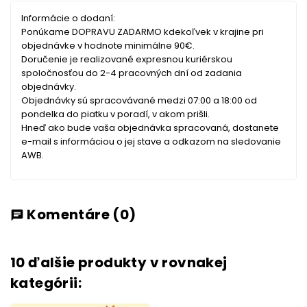
Informácie o dodaní:
Ponúkame DOPRAVU ZADARMO kdekoľvek v krajine pri
objednávke v hodnote minimálne 90€.
Doručenie je realizované expresnou kuriérskou
spoločnosťou do 2-4 pracovných dní od zadania
objednávky.
Objednávky sú spracovávané medzi 07:00 a 18:00 od
pondelka do piatku v poradí, v akom prišli.
Hneď ako bude vaša objednávka spracovaná, dostanete
e-mail s informáciou o jej stave a odkazom na sledovanie
AWB.
Komentáre
(0)
chat
10 ďalšie produkty v rovnakej
kategórii: