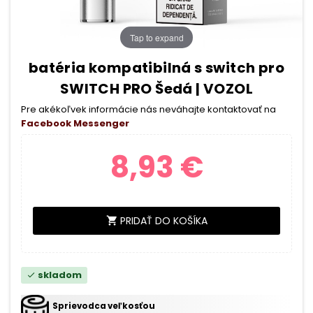
Tap to expand
batéria kompatibilná s switch pro
SWITCH PRO Šedá | VOZOL
Pre akékoľvek informácie nás neváhajte kontaktovať na
Facebook Messenger
8,93 €
PRIDAŤ DO KOŠÍKA
shopping_cart
skladom
check
Sprievodca veľkosťou