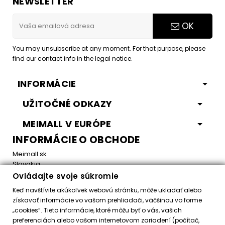
NEWSLETTER
OK
You may unsubscribe at any moment. For that purpose, please
find our contact info in the legal notice.
INFORMÁCIE
UŽITOČNÉ ODKAZY
MEIMALL V EURÓPE
INFORMÁCIE O OBCHODE
Meimall.sk
Slovakia
Ovládajte svoje súkromie
Email:
office@meimall.sk
Keď navštívite akúkoľvek webovú stránku, môže ukladať alebo
získavať informácie vo vašom prehliadači, väčšinou vo forme
„cookies“. Tieto informácie, ktoré môžu byť o vás, vašich
Control your Privacy
preferenciách alebo vašom internetovom zariadení (počítač,