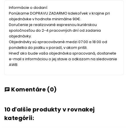
Informácie o dodaní:
Ponúkame DOPRAVU ZADARMO kdekoľvek v krajine pri
objednávke v hodnote minimálne 90€.
Doručenie je realizované expresnou kuriérskou
spoločnosťou do 2-4 pracovných dní od zadania
objednávky.
Objednávky sú spracovávané medzi 07:00 a 18:00 od
pondelka do piatku v poradí, v akom prišli.
Hneď ako bude vaša objednávka spracovaná, dostanete
e-mail s informáciou o jej stave a odkazom na sledovanie
AWB.
Komentáre
(0)
chat
10 ďalšie produkty v rovnakej
kategórii: