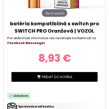
Tap to expand
batéria kompatibilná s switch pro
SWITCH PRO Oranžová | VOZOL
Pre akékoľvek informácie nás neváhajte kontaktovať na
Facebook Messenger
8,93 €
PRIDAŤ DO KOŠÍKA
shopping_cart
skladom
check
Sprievodca veľkosťou