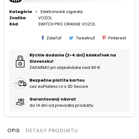
Kategórie
Elektronické cigarety
Značka
VOZOL
Kód
SWITCH PRO ORANGE VOZOL
Zdieľať
Tweetnuť
Pinterest
Rýchle dodanie (2-4 dni) kdekoľvek na
Slovensku!
ZADARMO pri objednávke nad 90 €
Bezpečne platíte kartou
cez euPlatesc.ro s 3D Secure
Garantovaný návrat
do 14 dní od prevzatia produktu
OPIS
DETAILY PRODUKTU