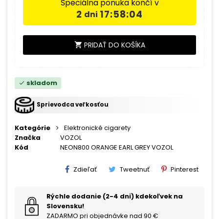
Špeciálna ponuka končí v
2
17:58:03
dni
PRIDAŤ DO KOŠÍKA
shopping_cart
skladom
check
Sprievodca veľkosťou
Kategórie
Elektronické cigarety
Značka
VOZOL
Kód
NEON800 ORANGE EARL GREY VOZOL
Zdieľať
Tweetnuť
Pinterest
Rýchle dodanie (2-4 dni) kdekoľvek na
Slovensku!
ZADARMO pri objednávke nad 90 €