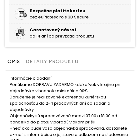
Bezpečne platíte kartou
cez euPlatesc.ro s 3D Secure
Garantovaný návrat
do 14 dní od prevzatia produktu
OPIS
DETAILY PRODUKTU
Informácie o dodaní:
Ponúkame DOPRAVU ZADARMO kdekoľvek v krajine pri
objednávke v hodnote minimálne 90€.
Doručenie je realizované expresnou kuriérskou
spoločnosťou do 2-4 pracovných dní od zadania
objednávky.
Objednávky sú spracovávané medzi 07:00 a 18:00 od
pondelka do piatku v poradí, v akom prišli.
Hneď ako bude vaša objednávka spracovaná, dostanete
e-mail s informáciou o jej stave a odkazom na sledovanie