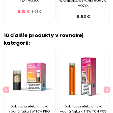
TEA | VOZOL
WATERMELON LYCHEE GUAVA |
VOZOL
5,18 €
8,93 €
8,93 €
10 ďalšie produkty v rovnakej
kategórii:
Dobíjacia elektronická
Dobíjacia elektronická
vodná fajka SWITCH PRO
vodná fajka KIT SWITCH PRO