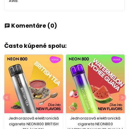
AWB.
Komentáre
(0)
chat
Často kúpené spolu:
Jednorazová elektronická
Jednorazová elektronická
cigareta NEON800 BRITISH
cigareta NEON800