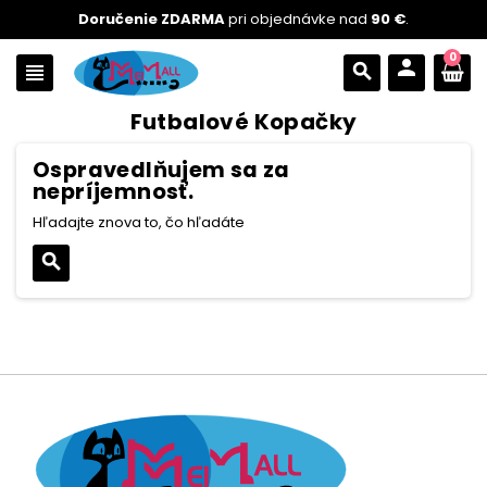
Doručenie ZDARMA
pri objednávke nad
90 €
.
0
person
view_headline
search
Futbalové Kopačky
Ospravedlňujem sa za
nepríjemnosť.
Hľadajte znova to, čo hľadáte
search