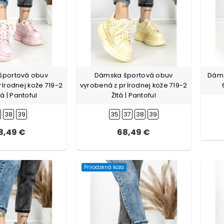
športová obuv
Dámska športová obuv
Dáms
rírodnej kože 719-2
vyrobená z prírodnej kože 719-2
á | Pantoful
Žltá | Pantoful
38
39
35
37
38
39
8,49 €
68,49 €
Prirodzená koža