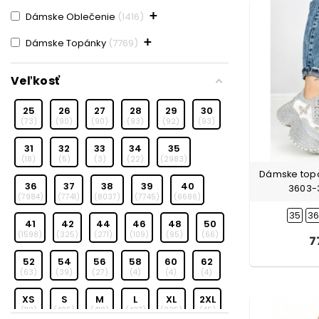
+
Dámske Oblečenie
1416
+
Dámske Topánky
7769
Veľkosť
25
26
27
28
29
30
73
90
90
93
92
93
31
32
33
34
35
18
5
3
22
2983
Dámske topá
36
37
38
39
40
3603-3
7984
7741
8037
7745
6686
35
3
41
42
44
46
48
50
1598
325
271
109
95
66
7
52
54
56
58
60
62
63
39
27
4
4
4
XS
S
M
L
XL
2XL
112
405
418
427
235
45