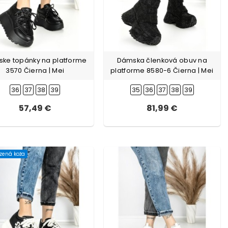
ke topánky na platforme
Dámska členková obuv na
3570 Čierna | Mei
platforme 8580-6 Čierna | Mei
36
37
38
39
35
36
37
38
39
57,49 €
81,99 €
dzená koža