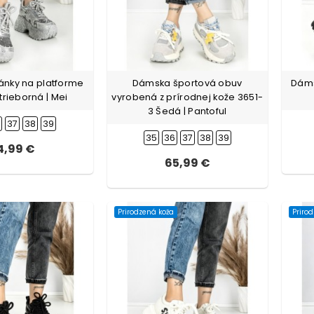
nky na platforme
Dámska športová obuv
Dáms
trieborná | Mei
vyrobená z prírodnej kože 3651-
3 Šedá | Pantoful
6
37
38
39
35
36
37
38
39
4,99 €
65,99 €
Prirodzená koža
Priro