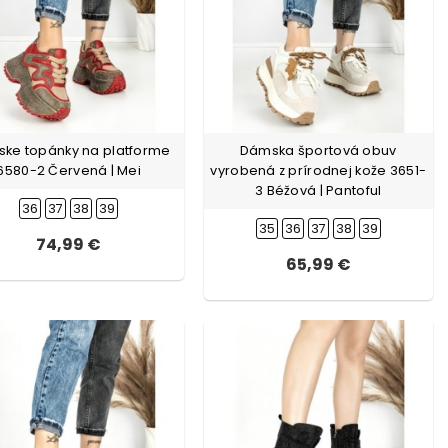
ke topánky na platforme
Dámska športová obuv
6580-2 Červená | Mei
vyrobená z prírodnej kože 3651-
3 Béžová | Pantoful
36
37
38
39
35
36
37
38
39
74,99 €
65,99 €