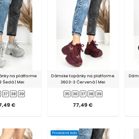
nky na platforme
Dámske topánky na platforme
Dáms
 Šedá | Mei
3603-3 Červená | Mei
6
37
38
39
35
36
37
38
39
7,49 €
77,49 €
Prirodzená koža