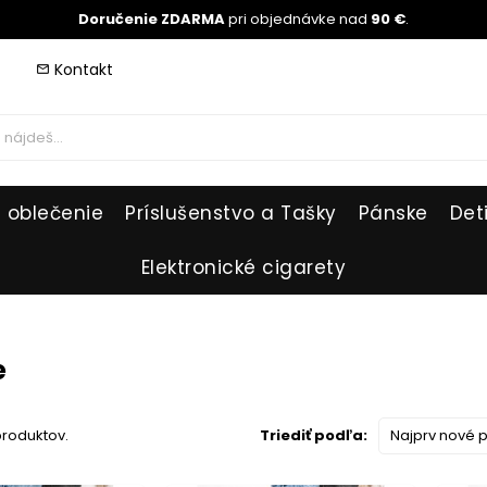
Doručenie ZDARMA
pri objednávke nad
90 €
.
Kontakt
mail_outline
 oblečenie
Príslušenstvo a Tašky
Pánske
Det
Elektronické cigarety
e
produktov.
Triediť podľa:
Najprv nové 