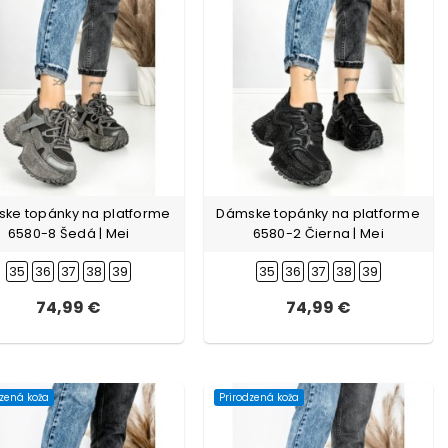
ke topánky na platforme
Dámske topánky na platforme
6580-8 Šedá | Mei
6580-2 Čierna | Mei
35
36
37
38
39
35
36
37
38
39
74,99 €
74,99 €
dzená koža
Prirodzená koža