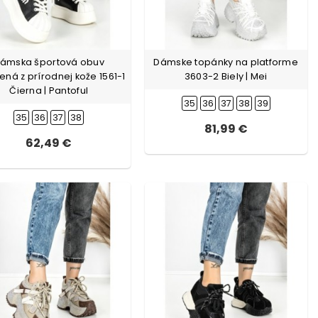
ámska športová obuv
Dámske topánky na platforme
ená z prírodnej kože 1561-1
3603-2 Biely | Mei
Čierna | Pantoful
35
36
37
38
39
35
36
37
38
81,99 €
62,49 €