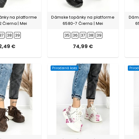
nky na platforme
Dámske topánky na platforme
Dáms
 Čierna | Mei
6580-7 Čierna | Mei
6
37
38
39
35
36
37
38
39
2,49 €
74,99 €
Prirodzená koža
Priro