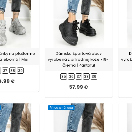
nky na platforme
Dámska športová obuv
D
trieborná | Mei
vyrobená z prírodnej kože 719-1
vyrob
Čierna | Pantoful
6
37
38
39
35
36
37
38
39
4,99 €
57,99 €
Prirodzená koža