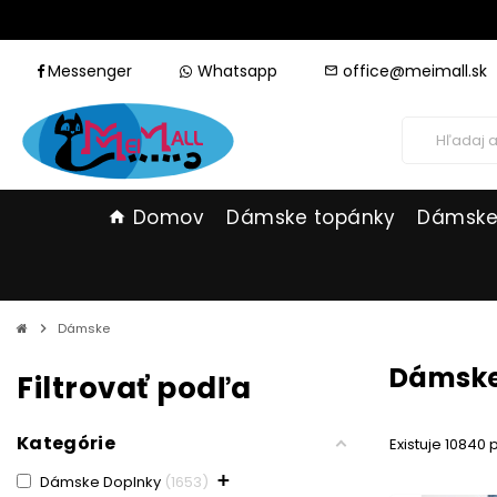
Messenger
Whatsapp
office@meimall.sk
mail_outline
Domov
Dámske topánky
Dámske
home
chevron_right
Dámske
Dámsk
Filtrovať podľa
Kategórie
Existuje 10840 
+
Dámske Doplnky
1653