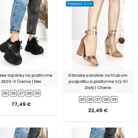
Podpätok 13 cm
ke topánky na platforme
Dámske sandále na hrubom
3603-3 Čierna | Mei
podpätku a platforme SQ-51
Zlatý | Cherie
35
36
37
38
39
35
36
37
38
39
77,49 €
22,49 €