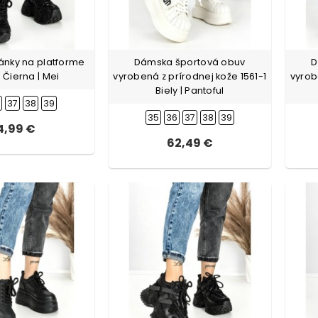
nky na platforme
Dámska športová obuv
D
 Čierna | Mei
vyrobená z prírodnej kože 1561-1
vyrob
Biely | Pantoful
6
37
38
39
35
36
37
38
39
4,99 €
62,49 €