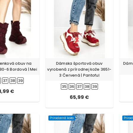
enková obuv na
Dámska športová obuv
Dáms
80-6 Bordová | Mei
vyrobená z prírodnej kože 3651-
3 Červená | Pantoful
6
37
38
39
35
36
37
38
39
1,99 €
65,99 €
Prirodzená koža
Priro