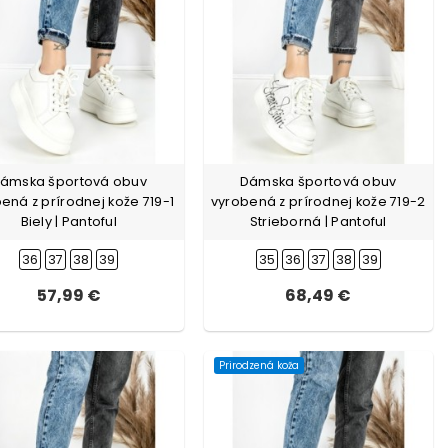
ámska športová obuv
Dámska športová obuv
ená z prírodnej kože 719-1
vyrobená z prírodnej kože 719-2
Biely | Pantoful
Strieborná | Pantoful
36
37
38
39
35
36
37
38
39
57,99 €
68,49 €
Prirodzená koža