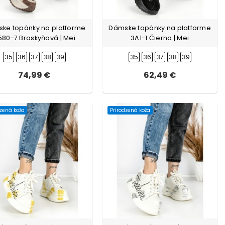
ke topánky na platforme
Dámske topánky na platforme
580-7 Broskyňová | Mei
3A1-1 Čierna | Mei
35
36
37
38
39
35
36
37
38
39
74,99 €
62,49 €
dzená koža
Prirodzená koža