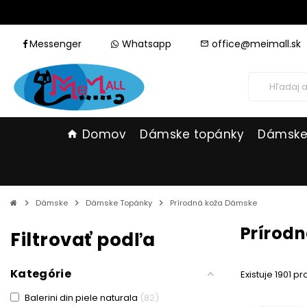
Messenger
Whatsapp
office@meimall.sk
mail_outline
Domov
Dámske topánky
Dámske
home
chevron_right
Dámske
chevron_right
Dámske Topánky
chevron_right
Prírodná koža Dámske
Prírod
Filtrovať podľa
Kategórie
Existuje 1901 p
Balerini din piele naturala
82