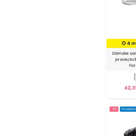
Modrá-Fialová
1
Modrá-Šedá
1
Modrá-Žltá
1
Oranžová
1
4
d
Oranžová-Modrá
1
Dámske san
Oranžová-Tmavo šedá
1
pravej kož
Fo
Ružová
37
Ryžovo
1
42,3
Ryžovo-Šedá
2
Šampanské
1
-8%
Prirodzen
Šedá
74
Šedá-Bordová
1