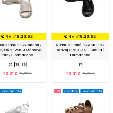
4
16:20:51
4
16:20:51
dni
dni
ske sandále vyrobené z
Dámske sandále vyrobené z
ej kože K246-3 Krémovej
pravej kože K246-3 Čierna |
farby | Formazione
Formazione
37
38
39
37
42,31 €
42,31 €
45,99 €
45,99 €
Prirodzená koža
-8%
vypredané
Prirodzená koža