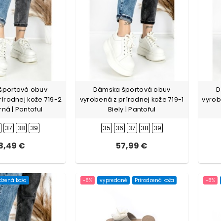
športová obuv
Dámska športová obuv
D
rírodnej kože 719-2
vyrobená z prírodnej kože 719-1
vyrob
rná | Pantoful
Biely | Pantoful
6
37
38
39
35
36
37
38
39
8,49 €
57,99 €
odzená koža
-8%
vypredané
Prirodzená koža
-8%