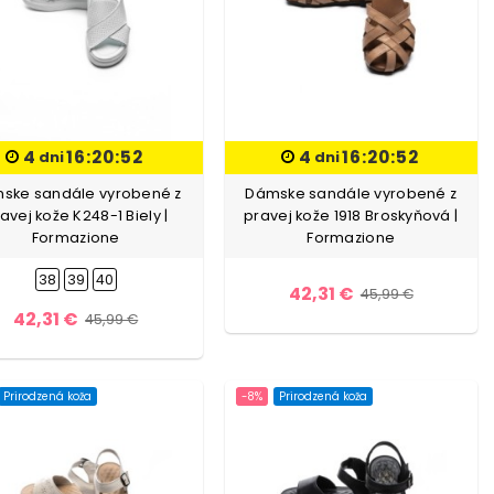
4
16:20:51
4
16:20:51
dni
dni
ske sandále vyrobené z
Dámske sandále vyrobené z
avej kože K248-1 Biely |
pravej kože 1918 Broskyňová |
Formazione
Formazione
38
39
40
42,31 €
45,99 €
42,31 €
45,99 €
Prirodzená koža
-8%
Prirodzená koža