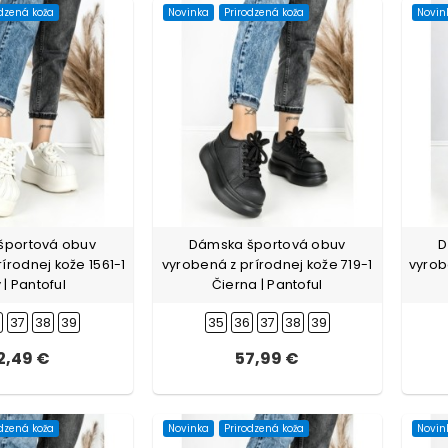
odzená koža
Novinka
Prirodzená koža
Novin
športová obuv
Dámska športová obuv
D
írodnej kože 1561-1
vyrobená z prírodnej kože 719-1
vyrob
 | Pantoful
Čierna | Pantoful
6
37
38
39
35
36
37
38
39
2,49 €
57,99 €
odzená koža
Novinka
Prirodzená koža
Novin