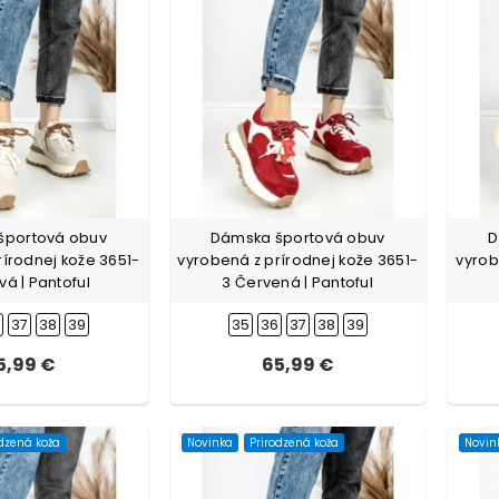
športová obuv
Dámska športová obuv
D
rírodnej kože 3651-
vyrobená z prírodnej kože 3651-
vyrob
vá | Pantoful
3 Červená | Pantoful
6
37
38
39
35
36
37
38
39
5,99 €
65,99 €
odzená koža
Novinka
Prirodzená koža
Novin