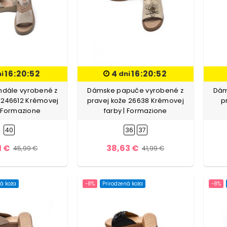
16:20:51
4
16:20:51
ni
dni
dále vyrobené z
Dámske papuče vyrobené z
Dám
 246612 Krémovej
pravej kože 26638 Krémovej
p
| Formazione
farby | Formazione
40
36
37
1 €
38,63 €
45,99 €
41,99 €
á koža
-8%
Prirodzená koža
-8%