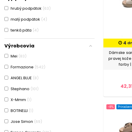
Hnedá-Zelená
5
hrubý podpätok
63
Káva
9
malý podpätok
4
Káva-Béžová
1
tenká päta
4
Káva-Krémovej farby
3
4
d
Výrobcovia
Káva-Oranžová
1
Dámske san
Mei
83
pravej kože
Káva-Svetlo zelená
1
farby 
Formazione
542
Káva-Žltá
1
ANGEL BLUE
8
Khaki farba
46
42,3
Stephano
101
Khaki farba-Broskyňová
1
X-Mmm
1
Khaki farba-Krémovej farby
2
-8%
Prirodzen
BOTINELLI
1
Khaki farba-Ružová
1
Jose Simon
69
Krémovej farby
197