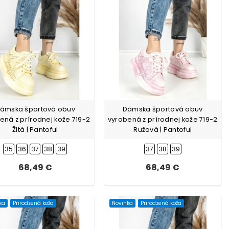
ámska športová obuv
Dámska športová obuv
ená z prírodnej kože 719-2
vyrobená z prírodnej kože 719-2
Žltá | Pantoful
Ružová | Pantoful
35
36
37
38
39
37
38
39
68,49 €
68,49 €
ka
Prirodzená koža
Novinka
Prirodzená koža