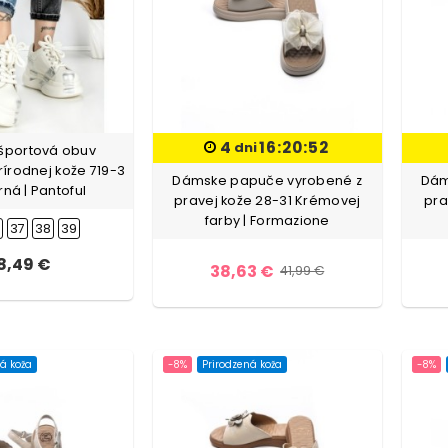
4
16:20:51
dni
športová obuv
rírodnej kože 719-3
Dámske papuče vyrobené z
Dám
rná | Pantoful
pravej kože 28-31 Krémovej
pra
farby | Formazione
6
37
38
39
8,49 €
38,63 €
41,99 €
á koža
-8%
Prirodzená koža
-8%