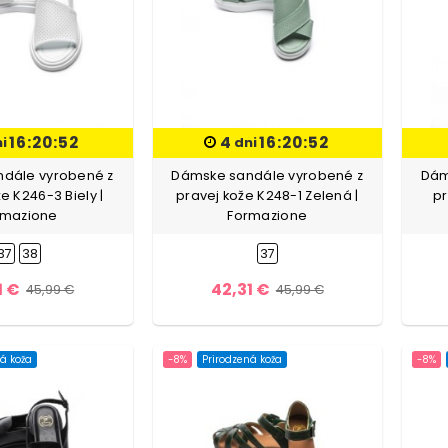
16:20:51
4
16:20:51
ni
dni
dále vyrobené z
Dámske sandále vyrobené z
Dám
e K246-3 Biely |
pravej kože K248-1 Zelená |
pr
rmazione
Formazione
37
38
37
1 €
42,31 €
45,99 €
45,99 €
á koža
-8%
Prirodzená koža
-8%