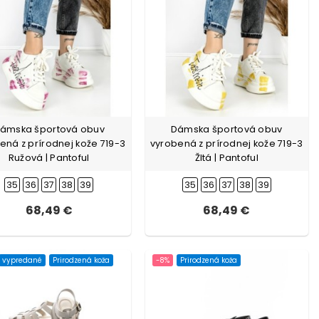
ámska športová obuv
Dámska športová obuv
ená z prírodnej kože 719-3
vyrobená z prírodnej kože 719-3
Ružová | Pantoful
Žltá | Pantoful
35
36
37
38
39
35
36
37
38
39
68,49 €
68,49 €
vypredané
Prirodzená koža
-8%
Prirodzená koža