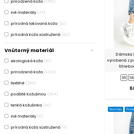
prirodzená koža
1782
Broskyňová-Červená
1
iné materiály
37
Broskyňová-Oranžová
2
prírodná lakovaná koža
33
Broskyňová-Zelená
3
prírodná koža sústružená
82
Broskyňová-Žltá
1
Vnútorný materiál
Červená
30
Dámska 
vyrobená z p
ekologická koža
16
Červená-Krémovej farby
2
Striebo
prirodzená koža
1433
Čierna
685
35
3
textilné
269
Čierna-Béžová
1
6
podšité kožušinou
364
Čierna-Biely
2
tenká kožušinka
26
Čierna-Červená
2
Novinka
Prir
iné materiály
5
Čierna-Khaki farba
2
prírodná koža sústružená
4
Čierna-Krémovej farby
3