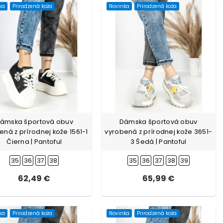
ka
Prirodzená koža
Novinka
Prirodzená koža
ámska športová obuv
Dámska športová obuv
ená z prírodnej kože 1561-1
vyrobená z prírodnej kože 3651-
Čierna | Pantoful
3 Šedá | Pantoful
35
36
37
38
35
36
37
38
39
62,49 €
65,99 €
ka
Prirodzená koža
Novinka
Prirodzená koža