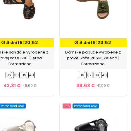
4
16:20:51
4
16:20:51
dni
dni
ske sandále vyrobené z
Dámske papuče vyrobené z
ravej kože 1918 Čierna |
pravej kože 26638 Zelená |
Formazione
Formazione
36
38
39
40
36
37
39
40
42,31 €
38,63 €
45,99 €
41,99 €
Prirodzená koža
-8%
Prirodzená koža