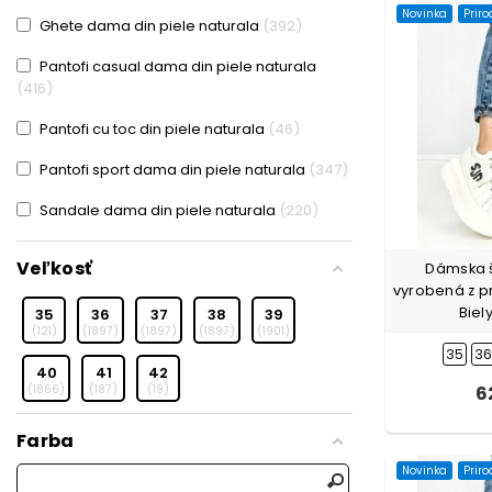
Novinka
Prir
Ghete dama din piele naturala
392
Pantofi casual dama din piele naturala
416
Pantofi cu toc din piele naturala
46
Pantofi sport dama din piele naturala
347
Sandale dama din piele naturala
220
Veľkosť
Dámska 
vyrobená z pr
Biely
35
36
37
38
39
121
1897
1897
1897
1901
35
3
40
41
42
1866
187
19
6
Farba
Novinka
Prir