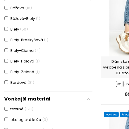
Béžová
16
Béžová-Biely
1
Biely
50
Biely-Broskyňová
1
Biely-Čierna
4
Biely-Fialová
1
Dámska 
vyrobená z p
Biely-Zelená
1
3 Béžo
Bordová
81
35
3
bordová
2
6
Vonkajší materiál
Bordová-Zelená
1
textilné
178
Broskyňová
182
Novinka
Prir
ekologická koža
3
Broskyňová-Bordová
1