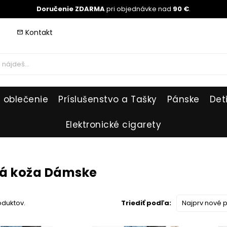
Doručenie ZDARMA
pri objednávke nad
90 €
.
Kontakt
mail_outline
 oblečenie
Príslušenstvo a Tašky
Pánske
Det
Elektronické cigarety
ná koža Dámske
roduktov.
Triediť podľa:
Najprv nové 