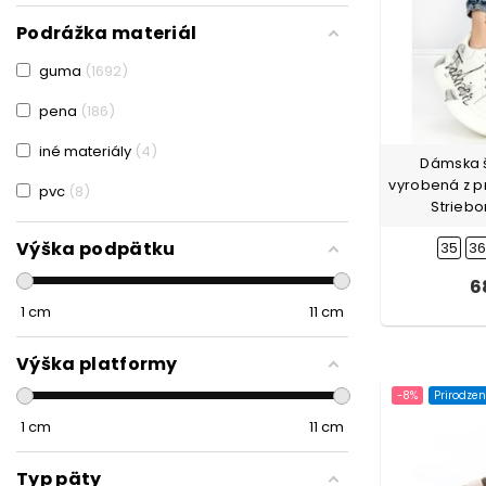
Čierna-Modrá
1
Podrážka materiál
Čierna-Ružová
1
guma
1692
Čierna-Šedá
2
pena
186
Čierna-Zelená
2
iné materiály
4
Dámska 
Citrónovo žltá
1
vyrobená z p
pvc
8
Striebo
Fialová
12
Výška podpätku
35
3
Fialová-Krémovej farby
1
6
Fialová-Modrá
1
1
cm
11
cm
Fialová-Svetlo fialová
1
Výška platformy
Guncolor
6
-8%
Prirodzen
Hnedá
62
1
cm
11
cm
Hnedá-Oranžová
1
Typ päty