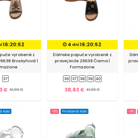
16:20:51
4
16:20:51
ni
dni
puče vyrobené z
Dámske papuče vyrobené z
Dám
26638 Broskyňová |
pravej kože 26638 Čierna |
prav
rmazione
Formazione
37
36
37
38
39
40
3 €
38,63 €
41,99 €
41,99 €
á koža
-8%
Prirodzená koža
-8%