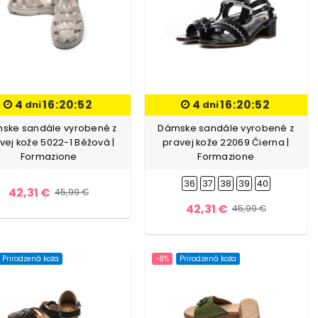
4
16:20:51
4
16:20:51
dni
dni
ske sandále vyrobené z
Dámske sandále vyrobené z
vej kože 5022-1 Béžová |
pravej kože 22069 Čierna |
Formazione
Formazione
36
37
38
39
40
42,31 €
45,99 €
42,31 €
45,99 €
Prirodzená koža
-8%
Prirodzená koža