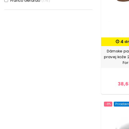
Franco Gerardo
176
Krémovej farby-Červená
5
Seniorah
4
Krémovej farby-Čierna
4
Gallop
67
Krémovej farby-Fialová
1
Advancer
629
Krémovej farby-Hnedá
1
4
d
Advencer
4
Krémovej farby-Káva
2
Dámske pa
Berliner
54
Krémovej farby-Oranžová
1
pravej kože 
Fo
Pantoful
88
Krémovej farby-Šedá
2
Galop
42
Krémovej farby-Svetlo zelená
2
38,6
Formatione
32
Krémovej farby-Zelená
6
Krémovej farby-Žltá
3
-8%
Prirodzen
Leopard
7
Modrá
23