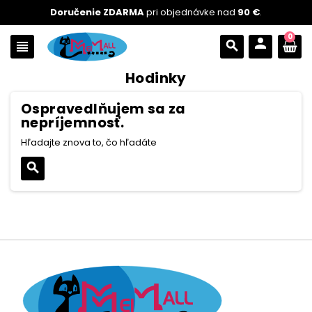
Doručenie ZDARMA
pri objednávke nad
90 €
.
0
person
view_headline
search
Hodinky
Ospravedlňujem sa za
nepríjemnosť.
Hľadajte znova to, čo hľadáte
search