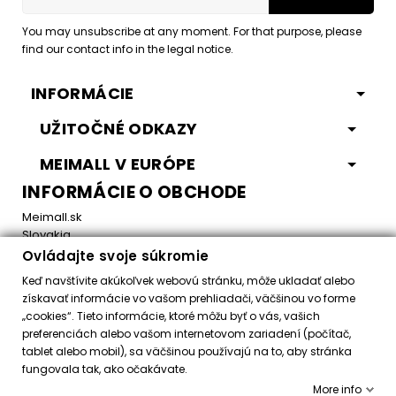
You may unsubscribe at any moment. For that purpose, please
find our contact info in the legal notice.
INFORMÁCIE
UŽITOČNÉ ODKAZY
MEIMALL V EURÓPE
INFORMÁCIE O OBCHODE
Meimall.sk
Slovakia
Ovládajte svoje súkromie
Email:
office@meimall.sk
Keď navštívite akúkoľvek webovú stránku, môže ukladať alebo
získavať informácie vo vašom prehliadači, väčšinou vo forme
„cookies“. Tieto informácie, ktoré môžu byť o vás, vašich
Control your Privacy
preferenciách alebo vašom internetovom zariadení (počítač,
tablet alebo mobil), sa väčšinou používajú na to, aby stránka
fungovala tak, ako očakávate.
Všetky práva vyhradené ©
2026
MeiMall.sk
More info