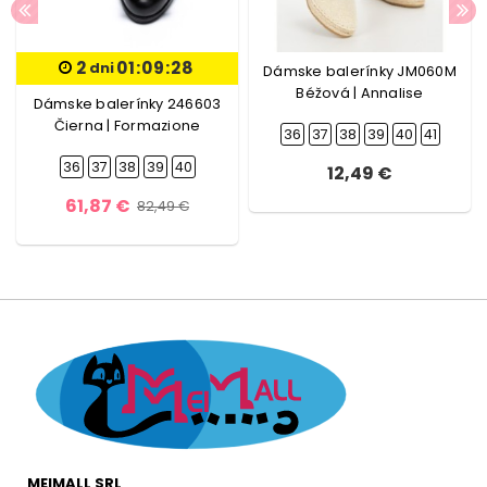
2
01:09:27
dni
Dámske balerínky JM060M
Béžová | Annalise
Dámske balerínky 246603
Čierna | Formazione
36
37
38
39
40
41
36
37
38
39
40
12,49 €
61,87 €
82,49 €
MEIMALL SRL