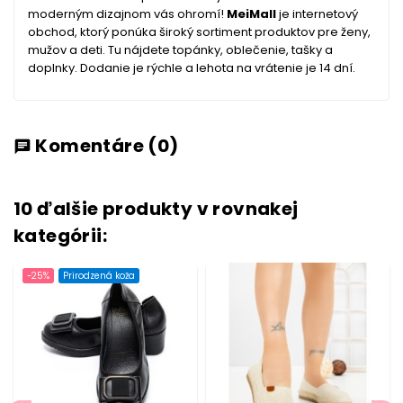
moderným dizajnom vás ohromí!
MeiMall
je internetový
obchod, ktorý ponúka široký sortiment produktov pre ženy,
mužov a deti. Tu nájdete topánky, oblečenie, tašky a
doplnky. Dodanie je rýchle a lehota na vrátenie je 14 dní.
Komentáre
(0)
chat
10 ďalšie produkty v rovnakej
kategórii:
-25%
Prirodzená koža