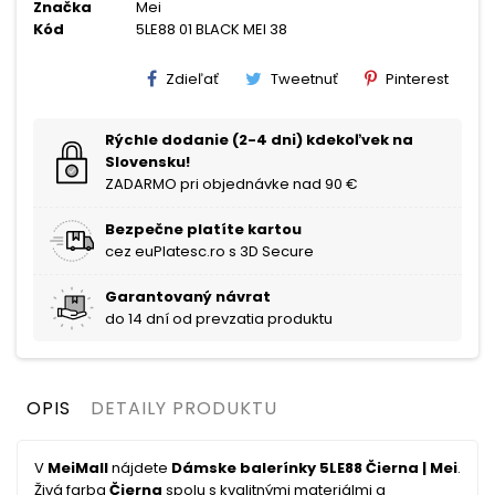
Značka
Mei
Kód
5LE88 01 BLACK MEI 38
Zdieľať
Tweetnuť
Pinterest
Rýchle dodanie (2-4 dni) kdekoľvek na
Slovensku!
ZADARMO pri objednávke nad 90 €
Bezpečne platíte kartou
cez euPlatesc.ro s 3D Secure
Garantovaný návrat
do 14 dní od prevzatia produktu
OPIS
DETAILY PRODUKTU
V
MeiMall
nájdete
Dámske balerínky 5LE88 Čierna | Mei
.
Živá farba
Čierna
spolu s kvalitnými materiálmi a