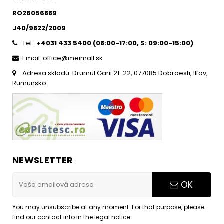
RO26056889
J40/9822/2009
Tel.:
+4031 433 5400 (
08:00-17:00, S: 09:00-15:0
0)
Email: office@meimall.sk
Adresa skladu: Drumul Garii 21-22, 077085 Dobroesti, Ilfov,
Rumunsko
NEWSLETTER
OK
You may unsubscribe at any moment. For that purpose, please
find our contact info in the legal notice.