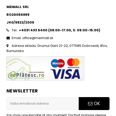
MEIMALL SRL
RO26056889
J40/9822/2009
Tel.:
+4031 433 5400 (
08:00-17:00, S: 09:00-15:0
0)
Email: office@meimall.sk
Adresa skladu: Drumul Garii 21-22, 077085 Dobroesti, Ilfov,
Rumunsko
NEWSLETTER
OK
You may unsubscribe at any moment. For that purpose, please