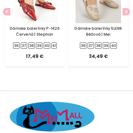
Dámske balerínky P-1426
Dámske balerínky 5LE98
Červená | Stephan
Béžová | Mei
36
37
38
39
40
41
36
37
38
39
40
17,49 €
34,49 €