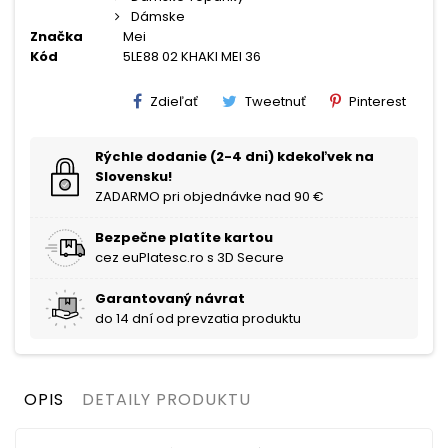
Dámske
Značka
Mei
Kód
5LE88 02 KHAKI MEI 36
Zdieľať
Tweetnuť
Pinterest
Rýchle dodanie (2-4 dni) kdekoľvek na
Slovensku!
ZADARMO pri objednávke nad 90 €
Bezpečne platíte kartou
cez euPlatesc.ro s 3D Secure
Garantovaný návrat
do 14 dní od prevzatia produktu
OPIS
DETAILY PRODUKTU