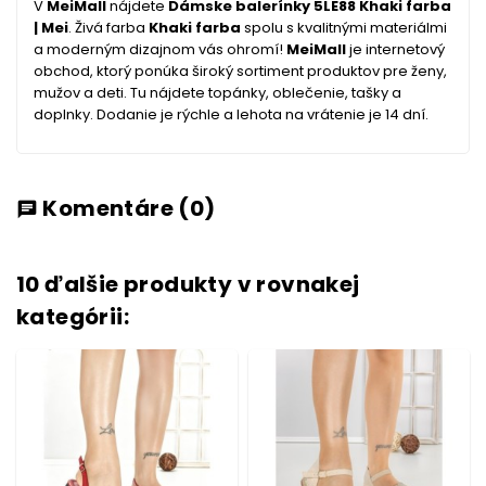
V
MeiMall
nájdete
Dámske balerínky 5LE88 Khaki farba
| Mei
. Živá farba
Khaki farba
spolu s kvalitnými materiálmi
a moderným dizajnom vás ohromí!
MeiMall
je internetový
obchod, ktorý ponúka široký sortiment produktov pre ženy,
mužov a deti. Tu nájdete topánky, oblečenie, tašky a
doplnky. Dodanie je rýchle a lehota na vrátenie je 14 dní.
Komentáre
(0)
chat
10 ďalšie produkty v rovnakej
kategórii: