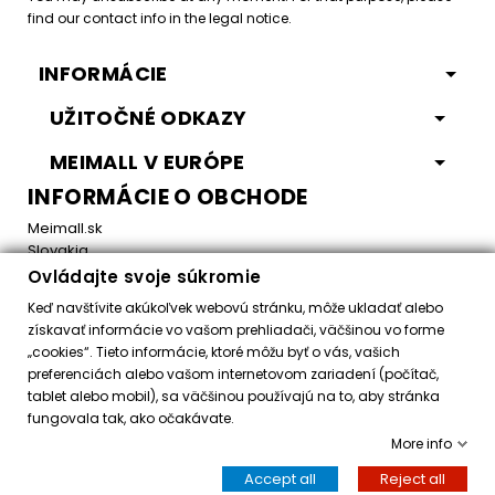
find our contact info in the legal notice.
INFORMÁCIE
UŽITOČNÉ ODKAZY
MEIMALL V EURÓPE
INFORMÁCIE O OBCHODE
Meimall.sk
Slovakia
Ovládajte svoje súkromie
Email:
office@meimall.sk
Keď navštívite akúkoľvek webovú stránku, môže ukladať alebo
získavať informácie vo vašom prehliadači, väčšinou vo forme
„cookies“. Tieto informácie, ktoré môžu byť o vás, vašich
Control your Privacy
preferenciách alebo vašom internetovom zariadení (počítač,
tablet alebo mobil), sa väčšinou používajú na to, aby stránka
fungovala tak, ako očakávate.
Všetky práva vyhradené ©
2026
MeiMall.sk
More info
Accept all
Reject all