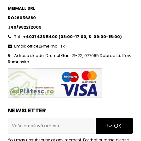
MEIMALL SRL
RO26056889
J40/9822/2009
Tel.:
+4031 433 5400 (
08:00-17:00, S: 09:00-15:0
0)
Email: office@meimall.sk
Adresa skladu: Drumul Garii 21-22, 077085 Dobroesti, Ilfov,
Rumunsko
NEWSLETTER
OK
You may unsubscribe at any moment. For that purpose, please