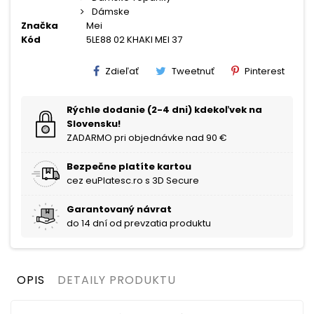
Dámske
Značka
Mei
Kód
5LE88 02 KHAKI MEI 37
Zdieľať
Tweetnuť
Pinterest
Rýchle dodanie (2-4 dni) kdekoľvek na
Slovensku!
ZADARMO pri objednávke nad 90 €
Bezpečne platíte kartou
cez euPlatesc.ro s 3D Secure
Garantovaný návrat
do 14 dní od prevzatia produktu
OPIS
DETAILY PRODUKTU