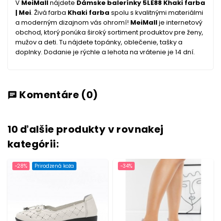
V
MeiMall
nájdete
Dámske balerínky 5LE88 Khaki farba
| Mei
. Živá farba
Khaki farba
spolu s kvalitnými materiálmi
a moderným dizajnom vás ohromí!
MeiMall
je internetový
obchod, ktorý ponúka široký sortiment produktov pre ženy,
mužov a deti. Tu nájdete topánky, oblečenie, tašky a
doplnky. Dodanie je rýchle a lehota na vrátenie je 14 dní.
Komentáre
(0)
chat
10 ďalšie produkty v rovnakej
kategórii:
-28%
Prirodzená koža
-34%