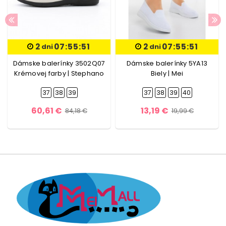
2
07:55:51
2
07:55:51
dni
dni
Dámske balerínky 3502Q07
Dámske balerínky 5YA13
Krémovej farby | Stephano
Biely | Mei
37
38
39
37
38
39
40
60,61 €
13,19 €
84,18 €
19,99 €