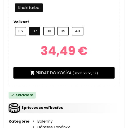
Khaki farba
Veľkosť
36
37
38
39
40
34,49 €
PRIDAŤ DO KOŠÍKA
shopping_cart
(
Khaki farba, 37
)
skladom
check
Sprievodca veľkosťou
Kategórie
Baleríny
Dámske Topánky