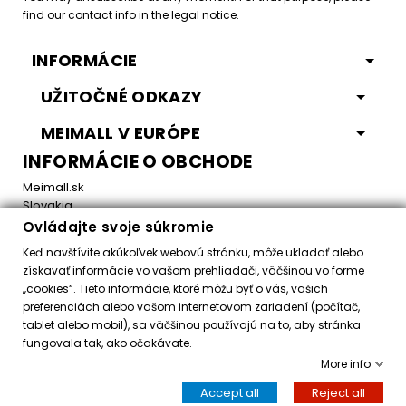
find our contact info in the legal notice.
INFORMÁCIE
UŽITOČNÉ ODKAZY
MEIMALL V EURÓPE
INFORMÁCIE O OBCHODE
Meimall.sk
Slovakia
Ovládajte svoje súkromie
Email:
office@meimall.sk
Keď navštívite akúkoľvek webovú stránku, môže ukladať alebo
získavať informácie vo vašom prehliadači, väčšinou vo forme
„cookies“. Tieto informácie, ktoré môžu byť o vás, vašich
Control your Privacy
preferenciách alebo vašom internetovom zariadení (počítač,
tablet alebo mobil), sa väčšinou používajú na to, aby stránka
fungovala tak, ako očakávate.
Všetky práva vyhradené ©
2026
MeiMall.sk
More info
Accept all
Reject all