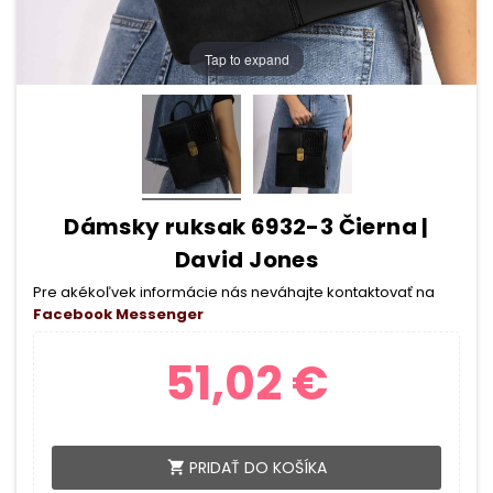
Tap to expand
Dámsky ruksak 6932-3 Čierna |
David Jones
Pre akékoľvek informácie nás neváhajte kontaktovať na
Facebook Messenger
51,02 €
PRIDAŤ DO KOŠÍKA
shopping_cart