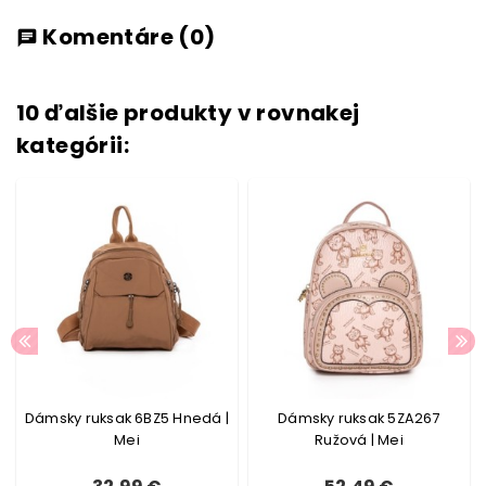
Komentáre
(0)
chat
10 ďalšie produkty v rovnakej
kategórii:
Dámsky ruksak 6BZ5 Hnedá |
Dámsky ruksak 5ZA267
Mei
Ružová | Mei