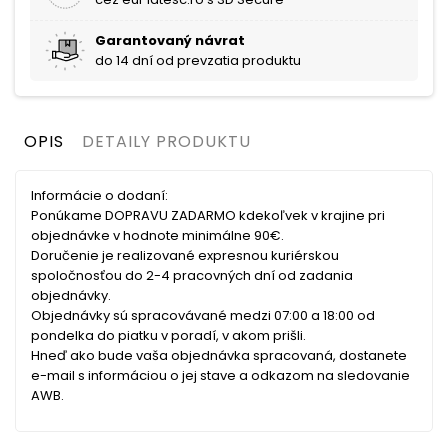
Garantovaný návrat
do 14 dní od prevzatia produktu
OPIS
DETAILY PRODUKTU
Informácie o dodaní:
Ponúkame DOPRAVU ZADARMO kdekoľvek v krajine pri
objednávke v hodnote minimálne 90€.
Doručenie je realizované expresnou kuriérskou
spoločnosťou do 2-4 pracovných dní od zadania
objednávky.
Objednávky sú spracovávané medzi 07:00 a 18:00 od
pondelka do piatku v poradí, v akom prišli.
Hneď ako bude vaša objednávka spracovaná, dostanete
e-mail s informáciou o jej stave a odkazom na sledovanie
AWB.