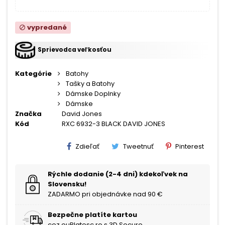
vypredané
block
Sprievodca veľkosťou
Kategórie
Batohy
Tašky a Batohy
Dámske Doplnky
Dámske
Značka
David Jones
Kód
RXC 6932-3 BLACK DAVID JONES
Zdieľať
Tweetnuť
Pinterest
Rýchle dodanie (2-4 dni) kdekoľvek na
Slovensku!
ZADARMO pri objednávke nad 90 €
Bezpečne platíte kartou
cez euPlatesc.ro s 3D Secure