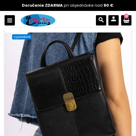
Doručenie ZDARMA
pri objednávke nad
90 €
.
0
person
view_headline
search
vypredané