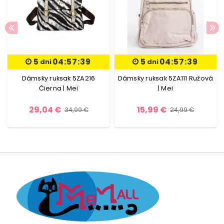
5
04:57:39
5
04:57:39
dni
dni
Dámsky ruksak 5ZA216
Dámsky ruksak 5ZA111 Ružová
Čierna | Mei
| Mei
29,04 €
15,99 €
34,99 €
24,99 €