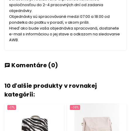
spoločnosťou do 2-4 pracovných dní od zadania
objednávky.
Objednávky sú spracovávané medzi 07:00 a 18:00 od
pondelka do piatku v poradí, v akom prišli.
Hneď ako bude vaša objednávka spracovaná, dostanete
e-mail s informáciou o jej stave a odkazom na sledovanie
AWB.
Komentáre
(0)
chat
10 ďalšie produkty v rovnakej
kategórii:
-17%
-36%