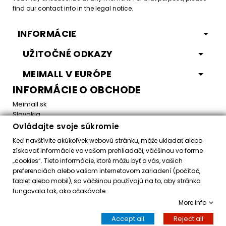
find our contact info in the legal notice.
INFORMÁCIE
UŽITOČNÉ ODKAZY
MEIMALL V EURÓPE
INFORMÁCIE O OBCHODE
Meimall.sk
Slovakia
Ovládajte svoje súkromie
Email:
office@meimall.sk
Keď navštívite akúkoľvek webovú stránku, môže ukladať alebo
získavať informácie vo vašom prehliadači, väčšinou vo forme
„cookies“. Tieto informácie, ktoré môžu byť o vás, vašich
Control your Privacy
preferenciách alebo vašom internetovom zariadení (počítač,
tablet alebo mobil), sa väčšinou používajú na to, aby stránka
fungovala tak, ako očakávate.
Všetky práva vyhradené ©
2026
MeiMall.sk
More info
Accept all
Reject all