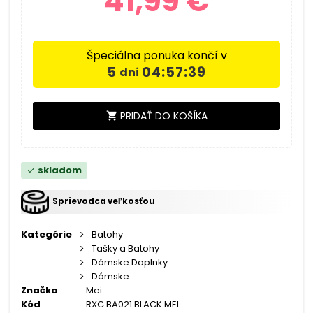
41,99 €
Špeciálna ponuka končí v
5
04:57:39
dni
PRIDAŤ DO KOŠÍKA
shopping_cart
skladom
check
Sprievodca veľkosťou
Kategórie
Batohy
Tašky a Batohy
Dámske Doplnky
Dámske
Značka
Mei
Kód
RXC BA021 BLACK MEI