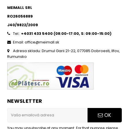
MEIMALL SRL
RO26056889
J40/9822/2009
Tel.:
+4031 433 5400 (
08:00-17:00, S: 09:00-15:0
0)
Email: office@meimall.sk
Adresa skladu: Drumul Garii 21-22, 077085 Dobroesti, Ilfov,
Rumunsko
NEWSLETTER
OK
You may unsubscribe at any moment. For that purpose, please