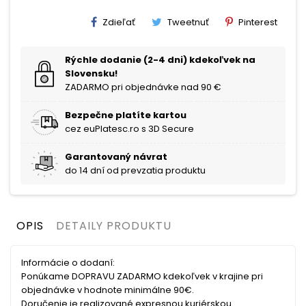
Zdieľať
Tweetnuť
Pinterest
Rýchle dodanie (2-4 dni) kdekoľvek na
Slovensku!
ZADARMO pri objednávke nad 90 €
Bezpečne platíte kartou
cez euPlatesc.ro s 3D Secure
Garantovaný návrat
do 14 dní od prevzatia produktu
OPIS
DETAILY PRODUKTU
Informácie o dodaní:
Ponúkame DOPRAVU ZADARMO kdekoľvek v krajine pri
objednávke v hodnote minimálne 90€.
Doručenie je realizované expresnou kuriérskou