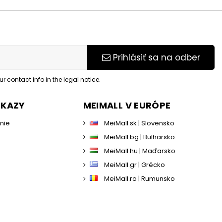
Prihlásiť sa na odber
 contact info in the legal notice.
DKAZY
MEIMALL V EURÓPE
enie
MeiMall.sk | Slovensko
MeiMall.bg | Bulharsko
MeiMall.hu | Maďarsko
MeiMall.gr | Grécko
MeiMall.ro | Rumunsko