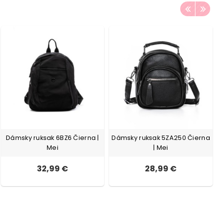
Dámsky ruksak 6BZ6 Čierna |
Dámsky ruksak 5ZA250 Čierna
Mei
| Mei
32,99 €
28,99 €