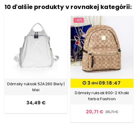
10 ďalšie produkty v rovnakej kategórii:
-42%
3
09:18:47
dni
Dámsky ruksak 5ZA260 Biely |
Mei
Dámsky ruksak 800-2 Khaki
farba Fashion
34,49 €
20,71 €
35,71 €