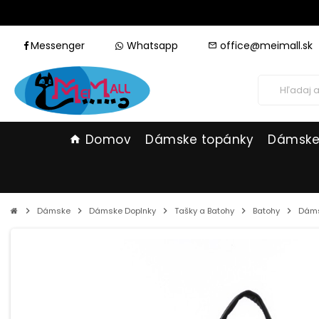
Messenger
Whatsapp
office@meimall.sk
mail_outline
Domov
Dámske topánky
Dámske
home
chevron_right
Dámske
chevron_right
Dámske Doplnky
chevron_right
Tašky a Batohy
chevron_right
Batohy
chevron_right
Dáms