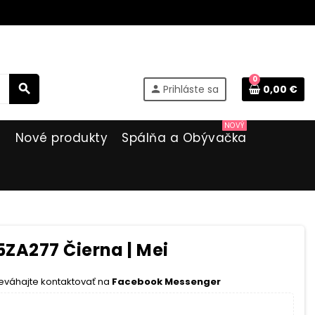
0
search
Prihláste sa
0,00 €
person
NOVÝ
i
Nové produkty
Spálňa a Obývačka
ZA277 Čierna | Mei
eváhajte kontaktovať na
Facebook Messenger