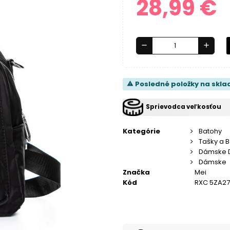
28,99 €
remove
add
Posledné položky na skla
warning
Sprievodca veľkosťou
Kategórie
Batohy
Tašky a 
Dámske 
Dámske
Značka
Mei
Kód
RXC 5ZA27