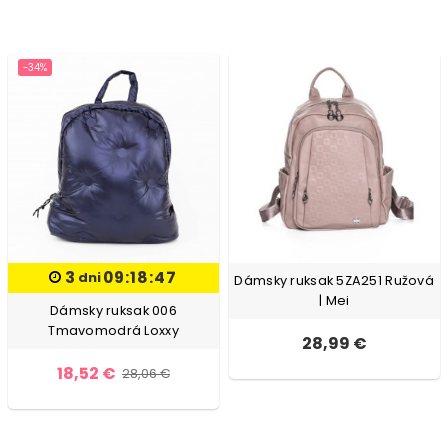
-34%
3
09:18:47
dni
Dámsky ruksak 5ZA251 Ružová
| Mei
Dámsky ruksak 006
Tmavomodrá Loxxy
28,99 €
18,52 €
28,06 €