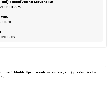
 dni) kdekoľvek na Slovensku!
vke nad 90 €
artou
 Secure
t
a produktu
s ohromí!
MeiMall
je internetový obchod, ktorý ponúka široký
4 dní.