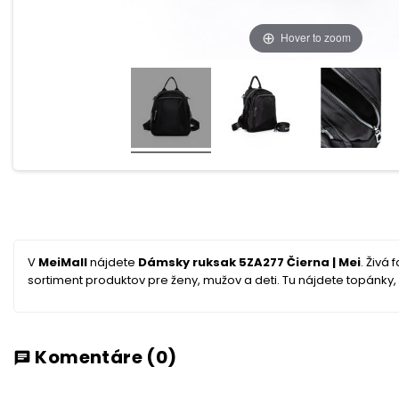
Hover to zoom
V
MeiMall
nájdete
Dámsky ruksak 5ZA277 Čierna | Mei
. Živá
sortiment produktov pre ženy, mužov a deti. Tu nájdete topánky, o
Komentáre
(0)
chat