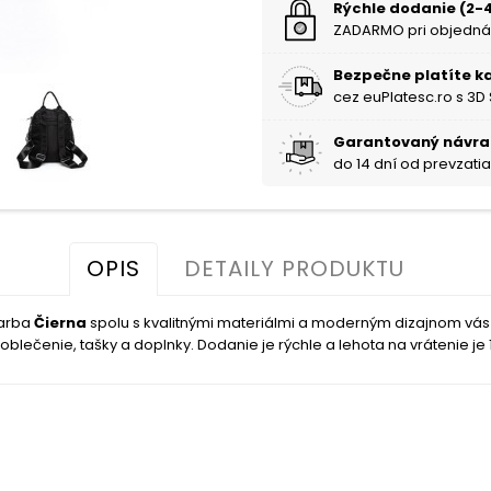
Rýchle dodanie (2-4
ZADARMO pri objedná
Bezpečne platíte k
cez euPlatesc.ro s 3D
Garantovaný návra
do 14 dní od prevzati
OPIS
DETAILY PRODUKTU
 farba
Čierna
spolu s kvalitnými materiálmi a moderným dizajnom vá
blečenie, tašky a doplnky. Dodanie je rýchle a lehota na vrátenie je 1