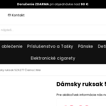
Doručenie ZDARMA
pri objednávke nad
90 €
.
Kontakt
mail_outline
 oblečenie
Príslušenstvo a Tašky
Pánske
Det
Elektronické cigarety
ky ruksak 5ZA277 Čierna | Mei
Dámsky ruksak 5
Pre akékoľvek informácie nás n