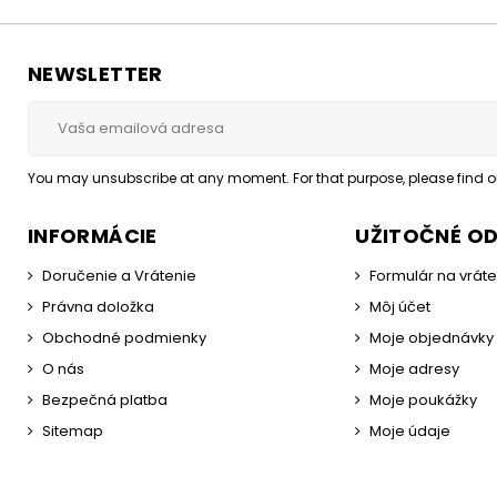
NEWSLETTER
You may unsubscribe at any moment. For that purpose, please find our
INFORMÁCIE
UŽITOČNÉ O
Doručenie a Vrátenie
Formulár na vrát
Právna doložka
Môj účet
Obchodné podmienky
Moje objednávky
O nás
Moje adresy
Bezpečná platba
Moje poukážky
Sitemap
Moje údaje