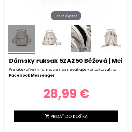
Tap to expand
Dámsky ruksak 5ZA250 Béžová | Mei
Pre akékoľvek informácie nás neváhajte kontaktovať na
Facebook Messenger
28,99 €
PRIDAŤ DO KOŠÍKA
shopping_cart