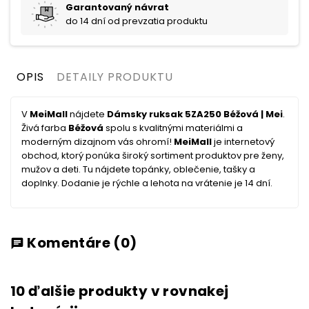
Garantovaný návrat
do 14 dní od prevzatia produktu
OPIS
DETAILY PRODUKTU
V
MeiMall
nájdete
Dámsky ruksak 5ZA250 Béžová | Mei
.
Živá farba
Béžová
spolu s kvalitnými materiálmi a
moderným dizajnom vás ohromí!
MeiMall
je internetový
obchod, ktorý ponúka široký sortiment produktov pre ženy,
mužov a deti. Tu nájdete topánky, oblečenie, tašky a
doplnky. Dodanie je rýchle a lehota na vrátenie je 14 dní.
Komentáre
(0)
chat
10 ďalšie produkty v rovnakej