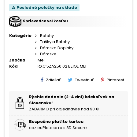
Posledné položky na sklade
warning
Sprievodca veľkosťou
Kategórie
Batohy
Tašky a Batohy
Dámske Doplnky
Dámske
Značka
Mei
Kód
RXC 5ZA250 02 BEIGE MEI
Zdieľať
Tweetnuť
Pinterest
Rýchle dodanie (2-4 dni) kdekoľvek na
Slovensku!
ZADARMO pri objednávke nad 90 €
Bezpečne platíte kartou
cez euPlatesc.ro s 3D Secure