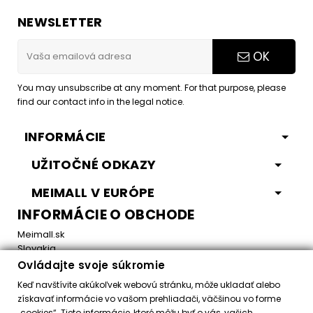
NEWSLETTER
OK
You may unsubscribe at any moment. For that purpose, please
find our contact info in the legal notice.
INFORMÁCIE
UŽITOČNÉ ODKAZY
MEIMALL V EURÓPE
INFORMÁCIE O OBCHODE
Meimall.sk
Slovakia
Ovládajte svoje súkromie
Email:
office@meimall.sk
Keď navštívite akúkoľvek webovú stránku, môže ukladať alebo
získavať informácie vo vašom prehliadači, väčšinou vo forme
„cookies“. Tieto informácie, ktoré môžu byť o vás, vašich