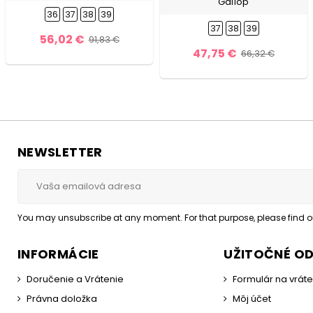
Gallop
36
37
38
39
37
38
39
56,02 €
91,83 €
47,75 €
66,32 €
NEWSLETTER
You may unsubscribe at any moment. For that purpose, please find our
INFORMÁCIE
UŽITOČNÉ O
Doručenie a Vrátenie
Formulár na vrát
Právna doložka
Môj účet