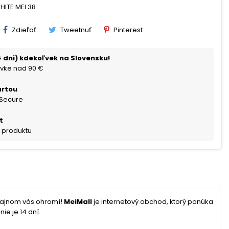
HITE MEI 38
Zdieľať
Tweetnuť
Pinterest
 dni) kdekoľvek na Slovensku!
vke nad 90 €
artou
 Secure
t
a produktu
zajnom vás ohromí!
MeiMall
je internetový obchod, ktorý ponúka
ie je 14 dní.