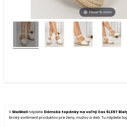
Hover to zoom
V
MeiMall
nájdete
Dámske topánky na voľný čas 5LE97 Biely
široký sortiment produktov pre ženy, mužov a deti. Tu nájdete top