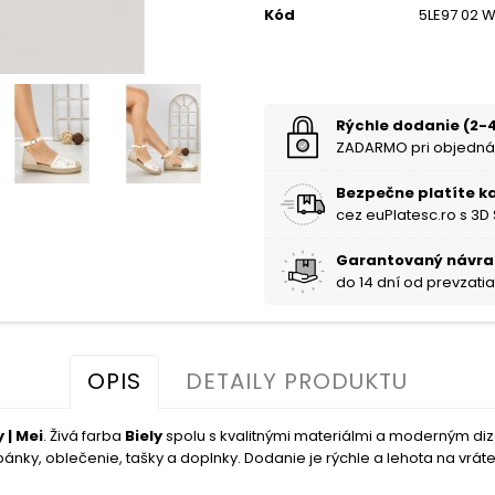
Kód
5LE97 02 W
Rýchle dodanie (2-4
ZADARMO pri objedná
Bezpečne platíte k
cez euPlatesc.ro s 3D
Garantovaný návra
do 14 dní od prevzati
OPIS
DETAILY PRODUKTU
 | Mei
. Živá farba
Biely
spolu s kvalitnými materiálmi a moderným di
ánky, oblečenie, tašky a doplnky. Dodanie je rýchle a lehota na vráten