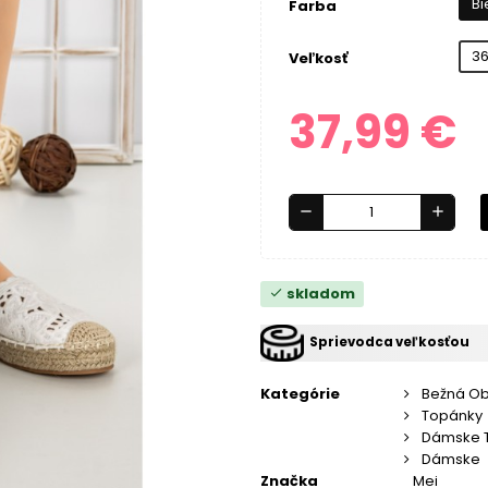
Bi
Farba
3
Veľkosť
37,99 €
remove
add
skladom
check
Sprievodca veľkosťou
Kategórie
Bežná O
Topánky
Dámske 
Dámske
Značka
Mei