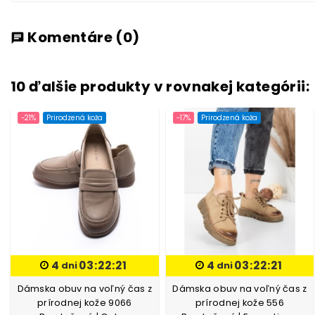
Komentáre
(0)
chat
10 ďalšie produkty v rovnakej kategórii:
-21%
Prirodzená koža
-17%
Prirodzená koža
4
03:22:20
4
03:22:20
dni
dni
Dámska obuv na voľný čas z
Dámska obuv na voľný čas z
prírodnej kože 9066
prírodnej kože 556