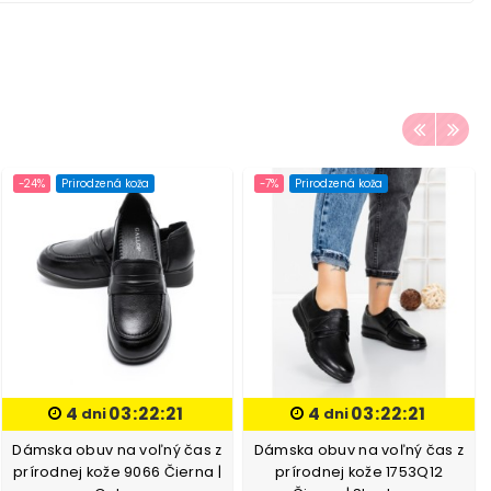
-24%
Prirodzená koža
-7%
Prirodzená koža
4
03:22:20
4
03:22:20
dni
dni
Dámska obuv na voľný čas z
Dámska obuv na voľný čas z
prírodnej kože 9066 Čierna |
prírodnej kože 1753Q12