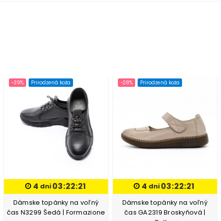
-39%
Prirodzená koža
-28%
Prirodzená koža
4
03:22:20
4
03:22:20
dni
dni
Dámske topánky na voľný
Dámske topánky na voľný
čas N3299 Šedá | Formazione
čas GA2319 Broskyňová |