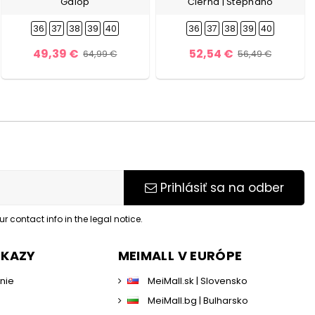
Galop
Čierna | Stephano
36
37
38
39
40
36
37
38
39
40
49,39 €
52,54 €
64,99 €
56,49 €
Prihlásiť sa na odber
 contact info in the legal notice.
DKAZY
MEIMALL V EURÓPE
enie
MeiMall.sk | Slovensko
MeiMall.bg | Bulharsko