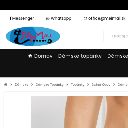
Messenger
Whatsapp
office@meimall.sk
mail_outline
Domov
Dámske topánky
Dámske
home
chevron_right
Dámske
chevron_right
Dámske Topánky
chevron_right
Topánky
chevron_right
Bežná Obuv
chevron_right
Dámske