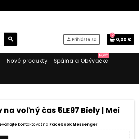
0
search
Prihláste sa
0,00 €
person
NOVÝ
i
Nové produkty
Spálňa a Obývačka
na voľný čas 5LE97 Biely | Mei
eváhajte kontaktovať na
Facebook Messenger