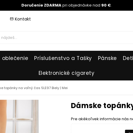
Doručenie ZDARMA
pri objednávke nad
90 €
.
Kontakt
mail_outline
 oblečenie
Príslušenstvo a Tašky
Pánske
Det
Elektronické cigarety
 topánky na voľný čas 5LE97 Biely | Mei
Dámske topánky 
Pre akékoľvek informácie nás n