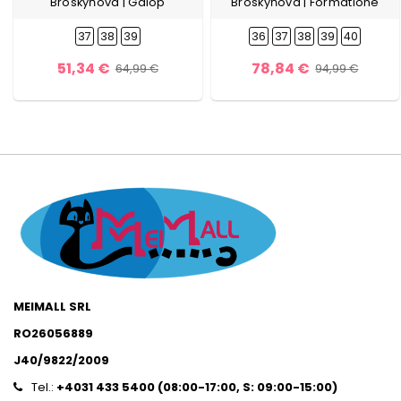
Broskyňová | Galop
Broskyňová | Formatione
37
38
39
36
37
38
39
40
51,34 €
78,84 €
64,99 €
94,99 €
MEIMALL SRL
RO26056889
J40/9822/2009
Tel.:
+4031 433 5400 (
08:00-17:00, S: 09:00-15:0
0)