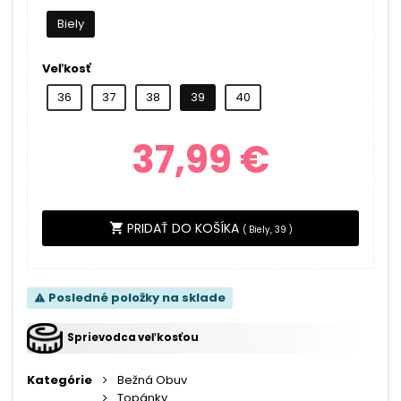
Biely
Veľkosť
36
37
38
39
40
37,99 €
PRIDAŤ DO KOŠÍKA
shopping_cart
(
Biely, 39
)
Posledné položky na sklade
warning
Sprievodca veľkosťou
Kategórie
Bežná Obuv
Topánky