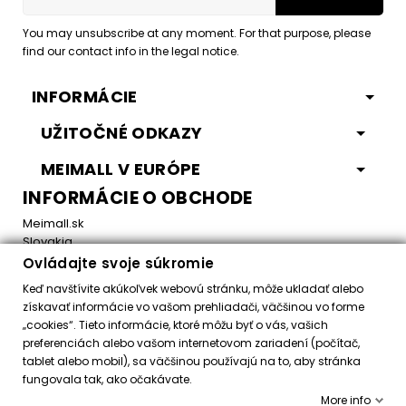
You may unsubscribe at any moment. For that purpose, please
find our contact info in the legal notice.
INFORMÁCIE
UŽITOČNÉ ODKAZY
MEIMALL V EURÓPE
INFORMÁCIE O OBCHODE
Meimall.sk
Slovakia
Ovládajte svoje súkromie
Email:
office@meimall.sk
Keď navštívite akúkoľvek webovú stránku, môže ukladať alebo
získavať informácie vo vašom prehliadači, väčšinou vo forme
„cookies“. Tieto informácie, ktoré môžu byť o vás, vašich
Control your Privacy
preferenciách alebo vašom internetovom zariadení (počítač,
tablet alebo mobil), sa väčšinou používajú na to, aby stránka
fungovala tak, ako očakávate.
Všetky práva vyhradené ©
2026
MeiMall.sk
More info