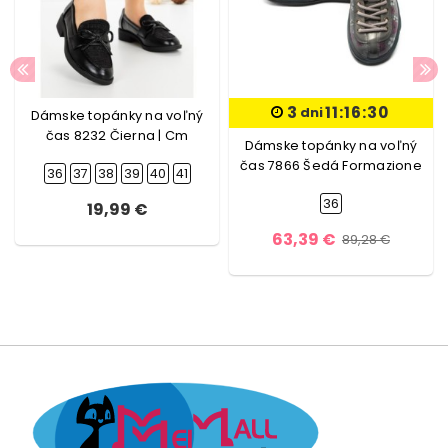
3
11:16:30
dni
Dámske topánky na voľný
čas 8232 Čierna | Cm
Dámske topánky na voľný
čas 7866 Šedá Formazione
36
37
38
39
40
41
36
19,99 €
63,39 €
89,28 €