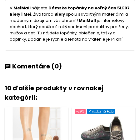
V
MeiMall
nájdete
Dámske topánky na voľný čas 5LE97
Biely | Mei
. Živá farba
Biely
spolu s kvalitnými materiálmi a
moderným dizajnom vás ohromí!
MeiMall
je internetový
obchod, ktorý ponúka široký sortiment produktov pre ženy,
mužov a deti. Tu nájdete topánky, oblečenie, tašky a
doplnky. Dodanie je rýchle a lehota na vrátenie je 14 dní.
Komentáre
(0)
chat
10 ďalšie produkty v rovnakej
kategórii:
-29%
Prirodzená koža