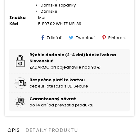
Dámske Topánky
Dámske
Značka
Mei
Kód
5LE97 02 WHITE MEI 39
Zdieľať
Tweetnuť
Pinterest
Rýchle dodanie (2-4 dni) kdekoľvek na
Slovensku!
ZADARMO pri objednávke nad 90 €
Bezpečne platíte kartou
cez euPlatesc.ro s 3D Secure
Garantovaný návrat
do 14 dní od prevzatia produktu
OPIS
DETAILY PRODUKTU