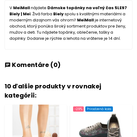
V
MeiMall
nájdete
Dámske topánky na voľný čas 5LE97
Biely | Mei
. Živá farba
Biely
spolu s kvalitnými materiálmi a
moderným dizajnom vás ohromí!
MeiMall
je internetový
obchod, ktorý ponúka široký sortiment produktov pre ženy,
mužov a deti. Tu nájdete topánky, oblečenie, tašky a
doplnky. Dodanie je rýchle a lehota na vrátenie je 14 dní.
Komentáre
(0)
chat
10 ďalšie produkty v rovnakej
kategórii:
-29%
Prirodzená koža