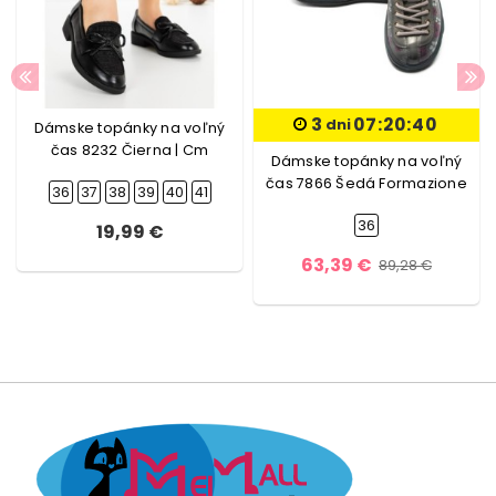
3
07:20:40
dni
Dámske topánky na voľný
čas 8232 Čierna | Cm
Dámske topánky na voľný
čas 7866 Šedá Formazione
36
37
38
39
40
41
36
19,99 €
63,39 €
89,28 €