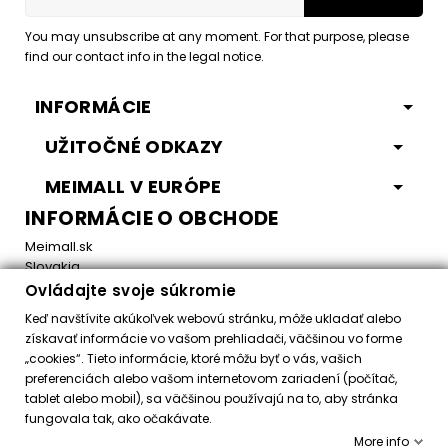
You may unsubscribe at any moment. For that purpose, please
find our contact info in the legal notice.
INFORMÁCIE
UŽITOČNÉ ODKAZY
MEIMALL V EURÓPE
INFORMÁCIE O OBCHODE
Meimall.sk
Slovakia
Ovládajte svoje súkromie
Email:
office@meimall.sk
Keď navštívite akúkoľvek webovú stránku, môže ukladať alebo
získavať informácie vo vašom prehliadači, väčšinou vo forme
„cookies“. Tieto informácie, ktoré môžu byť o vás, vašich
Control your Privacy
preferenciách alebo vašom internetovom zariadení (počítač,
tablet alebo mobil), sa väčšinou používajú na to, aby stránka
fungovala tak, ako očakávate.
Všetky práva vyhradené ©
2026
MeiMall.sk
More info