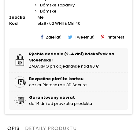
Dámske Topánky
Dámske
Značka
Mei
Kód
5LE97 02 WHITE MEI 40
Zdieľať
Tweetnuť
Pinterest
Rýchle dodanie (2-4 dni) kdekoľvek na
Slovensku!
ZADARMO pri objednávke nad 90 €
Bezpečne platíte kartou
cez euPlatesc.ro s 3D Secure
Garantovaný návrat
do 14 dní od prevzatia produktu
OPIS
DETAILY PRODUKTU