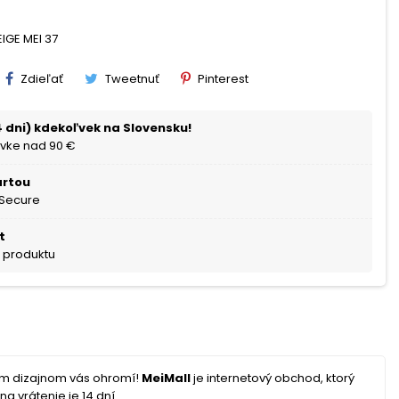
EIGE MEI 37
Zdieľať
Tweetnuť
Pinterest
 dni) kdekoľvek na Slovensku!
vke nad 90 €
artou
 Secure
t
a produktu
ým dizajnom vás ohromí!
MeiMall
je internetový obchod, ktorý
a vrátenie je 14 dní.