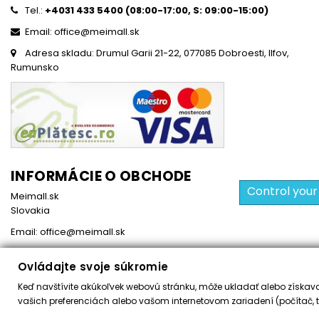
Tel.:
+4031 433 5400 (
08:00-17:00, S: 09:00-15:0
0)
Email: office@meimall.sk
Adresa skladu: Drumul Garii 21-22, 077085 Dobroesti, Ilfov,
Rumunsko
INFORMÁCIE O OBCHODE
Control your
Meimall.sk
Slovakia
Email:
office@meimall.sk
Ovládajte svoje súkromie
Keď navštívite akúkoľvek webovú stránku, môže ukladať alebo získavať
Všetky práva vyhradené ©
2026
MeiMall.sk
vašich preferenciách alebo vašom internetovom zariadení (počítač, t