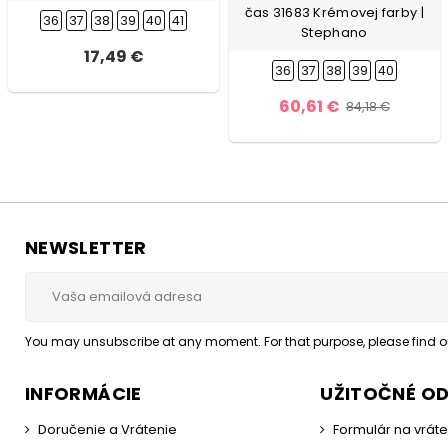
čas 31683 Krémovej farby |
36
37
38
39
40
41
Stephano
17,49 €
36
37
38
39
40
60,61 €
84,18 €
NEWSLETTER
You may unsubscribe at any moment. For that purpose, please find our
INFORMÁCIE
UŽITOČNÉ O
Doručenie a Vrátenie
Formulár na vrát