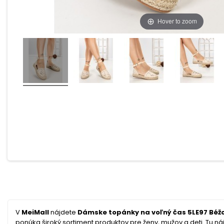
Hover to zoom
V
MeiMall
nájdete
Dámske topánky na voľný čas 5LE97 Béžo
ponúka široký sortiment produktov pre ženy, mužov a deti. Tu náj