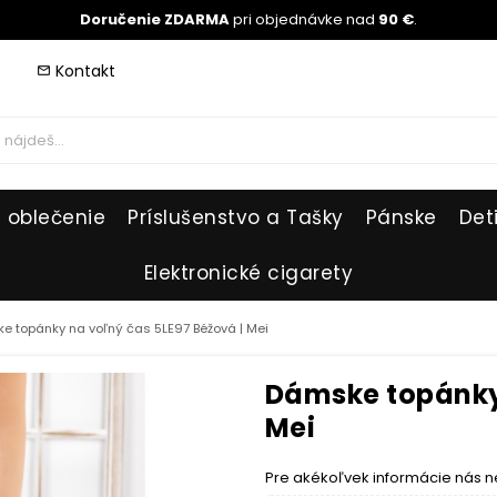
Doručenie ZDARMA
pri objednávke nad
90 €
.
Kontakt
mail_outline
 oblečenie
Príslušenstvo a Tašky
Pánske
Det
Elektronické cigarety
e topánky na voľný čas 5LE97 Béžová | Mei
Dámske topánky 
Mei
Pre akékoľvek informácie nás n