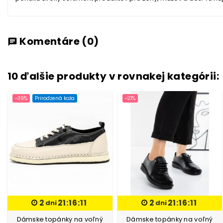
Komentáre
(0)
chat
10 ďalšie produkty v rovnakej kategórii:
-39%
Prirodzená koža
-21%
2
21:16:10
2
21:16:10
dni
dni
Dámske topánky na voľný
Dámske topánky na voľný