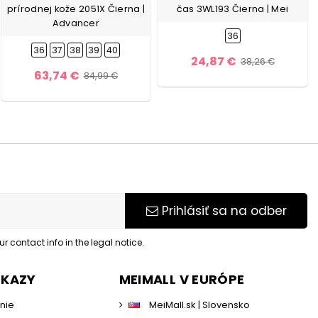
prírodnej kože 2051X Čierna |
čas 3WL193 Čierna | Mei
Advancer
36
36
37
38
39
40
24,87 €
38,26 €
63,74 €
84,99 €
Prihlásiť sa na odber
 contact info in the legal notice.
DKAZY
MEIMALL V EURÓPE
enie
MeiMall.sk | Slovensko