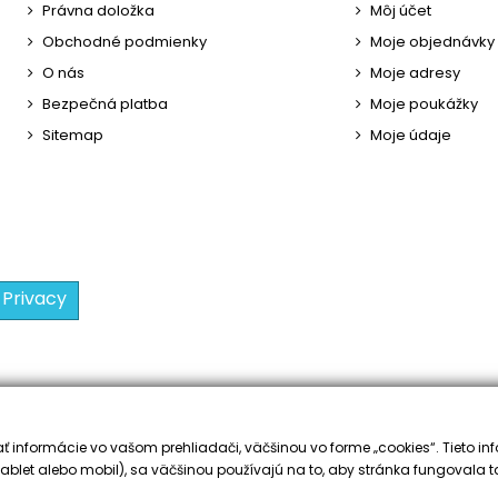
Právna doložka
Môj účet
Obchodné podmienky
Moje objednávky
O nás
Moje adresy
Bezpečná platba
Moje poukážky
Sitemap
Moje údaje
 Privacy
 informácie vo vašom prehliadači, väčšinou vo forme „cookies“. Tieto inf
ablet alebo mobil), sa väčšinou používajú na to, aby stránka fungovala t