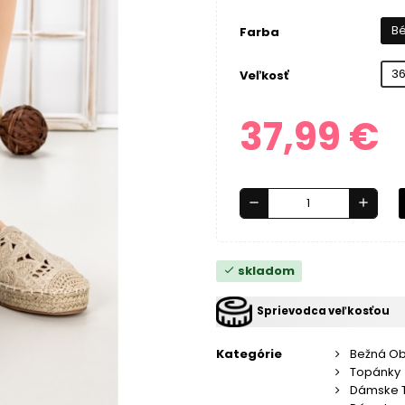
B
Farba
3
Veľkosť
37,99 €
remove
add
skladom
check
Sprievodca veľkosťou
Kategórie
Bežná O
Topánky
Dámske 