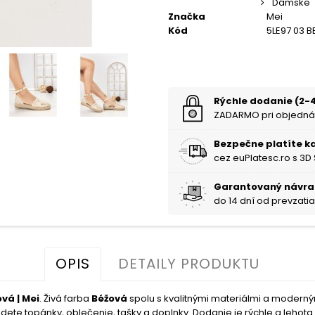
Dámske
Značka
Mei
Kód
5LE97 03 B
Rýchle dodanie (2-4
ZADARMO pri objedná
Bezpečne platíte k
cez euPlatesc.ro s 3D
Garantovaný návra
do 14 dní od prevzati
OPIS
DETAILY PRODUKTU
vá | Mei
. Živá farba
Béžová
spolu s kvalitnými materiálmi a modern
dete topánky, oblečenie, tašky a doplnky. Dodanie je rýchle a lehota n