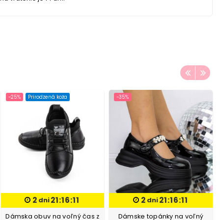
-25%
Prirodzená koža
-35%
2
21:16:10
2
21:16:10
dni
dni
Dámska obuv na voľný čas z
Dámske topánky na voľný