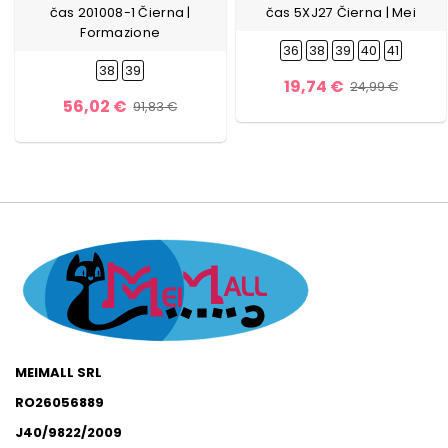
čas 201008-1 Čierna |
čas 5XJ27 Čierna | Mei
Formazione
36
38
39
40
41
38
39
19,74 €
24,99 €
56,02 €
91,83 €
MEIMALL SRL
RO26056889
J40/9822/2009