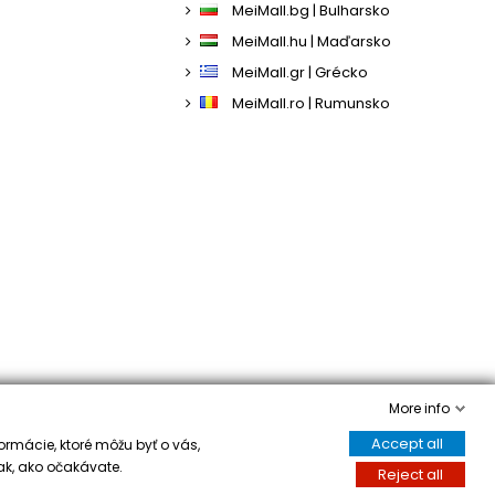
MeiMall.bg | Bulharsko
MeiMall.hu | Maďarsko
MeiMall.gr | Grécko
MeiMall.ro | Rumunsko
More info
Accept all
ormácie, ktoré môžu byť o vás,
ak, ako očakávate.
Reject all