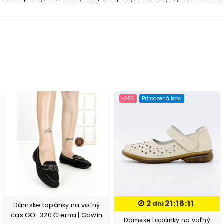
-28%
Prirodzená koža
2
21:16:10
dni
Dámske topánky na voľný
čas GO-320 Čierna | Gowin
Dámske topánky na voľný