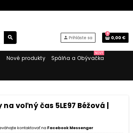
0
search
Prihláste sa
0,00 €
person
NOVÝ
i
Nové produkty
Spálňa a Obývačka
na voľný čas 5LE97 Béžová |
eváhajte kontaktovať na
Facebook Messenger