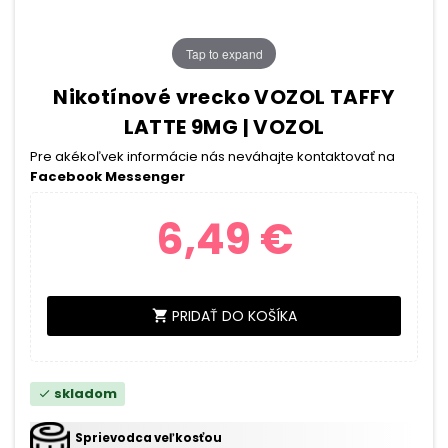
Tap to expand
Nikotínové vrecko VOZOL TAFFY
LATTE 9MG | VOZOL
Pre akékoľvek informácie nás neváhajte kontaktovať na
Facebook Messenger
6,49 €
PRIDAŤ DO KOŠÍKA
shopping_cart
skladom
check
Sprievodca veľkosťou