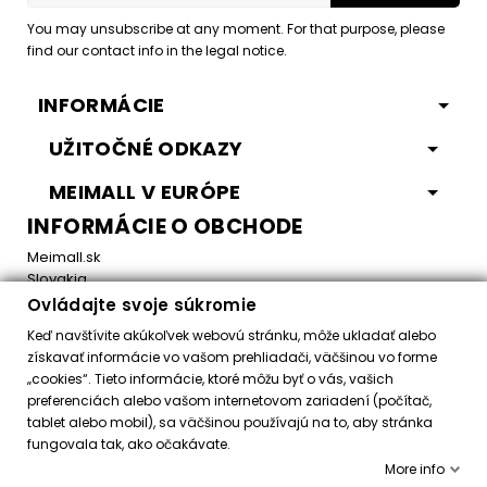
You may unsubscribe at any moment. For that purpose, please
find our contact info in the legal notice.
INFORMÁCIE
UŽITOČNÉ ODKAZY
MEIMALL V EURÓPE
INFORMÁCIE O OBCHODE
Meimall.sk
Slovakia
Ovládajte svoje súkromie
Email:
office@meimall.sk
Keď navštívite akúkoľvek webovú stránku, môže ukladať alebo
získavať informácie vo vašom prehliadači, väčšinou vo forme
„cookies“. Tieto informácie, ktoré môžu byť o vás, vašich
Control your Privacy
preferenciách alebo vašom internetovom zariadení (počítač,
tablet alebo mobil), sa väčšinou používajú na to, aby stránka
fungovala tak, ako očakávate.
Všetky práva vyhradené ©
2026
MeiMall.sk
More info