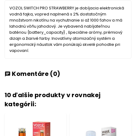
VOZOL SWITCH PRO STRAWBERRY je dobíjacia elektronická
vodná fajka, vopred naplnená s 2% dostatočným
množstvom nikotínu na vychutnanie si až 1000 ťahov a má
lahodnú vôňu jahodový. Je vybavená nabíjateľnou
batériou {battery_capacity} , špeciálne arómy, prémiový
dizajn a žiarivé farby. Inovatívny atomizačný systém a
ergonomický náustok vám ponúkajú skvelé pohodlie pri
vapovaní.
Komentáre
(0)
chat
10 ďalšie produkty v rovnakej
kategórii: