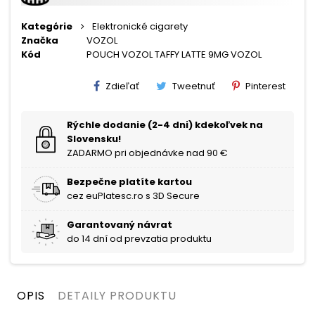
Kategórie
Elektronické cigarety
Značka
VOZOL
Kód
POUCH VOZOL TAFFY LATTE 9MG VOZOL
Zdieľať
Tweetnuť
Pinterest
Rýchle dodanie (2-4 dni) kdekoľvek na
Slovensku!
ZADARMO pri objednávke nad 90 €
Bezpečne platíte kartou
cez euPlatesc.ro s 3D Secure
Garantovaný návrat
do 14 dní od prevzatia produktu
OPIS
DETAILY PRODUKTU