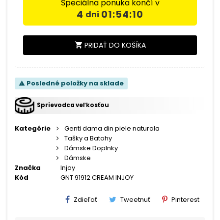
Špeciálna ponuka končí v
4
01:54:10
dni
PRIDAŤ DO KOŠÍKA
shopping_cart
Posledné položky na sklade
warning
Sprievodca veľkosťou
Kategórie
Genti dama din piele naturala
Tašky a Batohy
Dámske Doplnky
Dámske
Značka
Injoy
Kód
GNT 91912 CREAM INJOY
Zdieľať
Tweetnuť
Pinterest