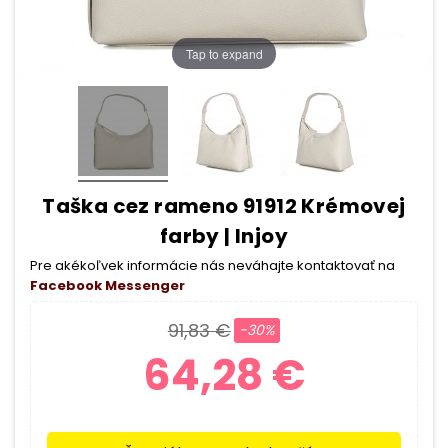
Tap to expand
Taška cez rameno 91912 Krémovej
farby | Injoy
Pre akékoľvek informácie nás neváhajte kontaktovať na
Facebook Messenger
91,83 €
-30%
64,28 €