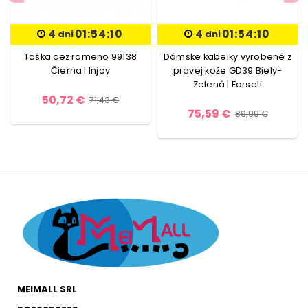
4
01:54:10
4
01:54:10
dni
dni
Taška cez rameno 99138
Dámske kabelky vyrobené z
Čierna | Injoy
pravej kože GD39 Biely-
Zelená | Forseti
50,72 €
71,43 €
75,59 €
89,99 €
MEIMALL SRL