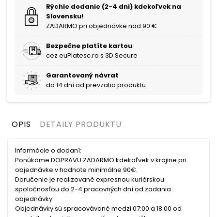
Rýchle dodanie (2-4 dni) kdekoľvek na
Slovensku!
ZADARMO pri objednávke nad 90 €
Bezpečne platíte kartou
cez euPlatesc.ro s 3D Secure
Garantovaný návrat
do 14 dní od prevzatia produktu
OPIS
DETAILY PRODUKTU
Informácie o dodaní:
Ponúkame DOPRAVU ZADARMO kdekoľvek v krajine pri
objednávke v hodnote minimálne 90€.
Doručenie je realizované expresnou kuriérskou
spoločnosťou do 2-4 pracovných dní od zadania
objednávky.
Objednávky sú spracovávané medzi 07:00 a 18:00 od