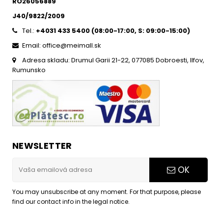
RO26056889
J40/9822/2009
Tel.:
+4031 433 5400 (
08:00-17:00, S: 09:00-15:0
0)
Email: office@meimall.sk
Adresa skladu: Drumul Garii 21-22, 077085 Dobroesti, Ilfov,
Rumunsko
NEWSLETTER
OK
You may unsubscribe at any moment. For that purpose, please
find our contact info in the legal notice.