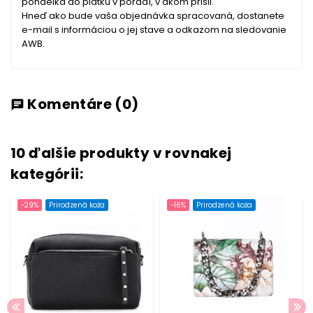
pondelka do piatku v poradí, v akom prišli.
Hneď ako bude vaša objednávka spracovaná, dostanete
e-mail s informáciou o jej stave a odkazom na sledovanie
AWB.
Komentáre
(0)
chat
10 ďalšie produkty v rovnakej
kategórii:
-29%
Prirodzená koža
-16%
Prirodzená koža