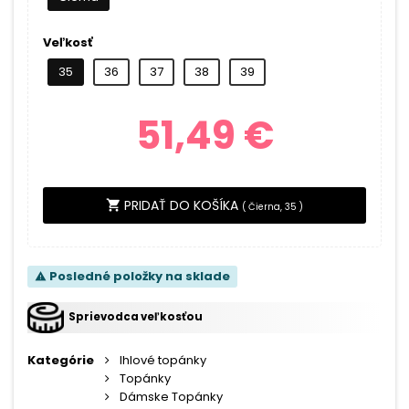
Veľkosť
35
36
37
38
39
51,49 €
PRIDAŤ DO KOŠÍKA
shopping_cart
(
Čierna, 35
)
Posledné položky na sklade
warning
Sprievodca veľkosťou
Kategórie
Ihlové topánky
Topánky
Dámske Topánky