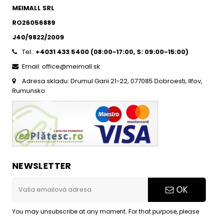
MEIMALL SRL
RO26056889
J40/9822/2009
Tel.:
+4031 433 5400 (
08:00-17:00, S: 09:00-15:0
0)
Email: office@meimall.sk
Adresa skladu: Drumul Garii 21-22, 077085 Dobroesti, Ilfov,
Rumunsko
NEWSLETTER
OK
You may unsubscribe at any moment. For that purpose, please