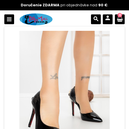
Doručenie ZDARMA
pri objednávke nad
90 €
.
0
person
view_headline
search