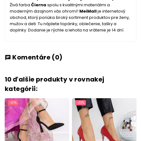
Živá farba
Čierna
spolu s kvalitnými materiálmi a
moderným dizajnom vás ohromí!
MeiMall
je internetový
obchod, ktorý ponúka široký sortiment produktov pre ženy,
mužov a deti. Tu nájdete topánky, oblečenie, tašky a
doplnky. Dodanie je rýchle a lehota na vrátenie je 14 dní.
Komentáre
(0)
chat
10 ďalšie produkty v rovnakej
kategórii:
-37%
-33%