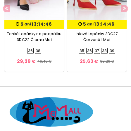
5
13:14:45
5
13:14:45
dni
dni
Tenké topánky na podpätku
Ihlové topánky 3DC27
3DC22 Čierna Mei
Červená | Mei
36
38
35
36
37
38
39
29,29 €
25,63 €
46,49 €
38,26 €