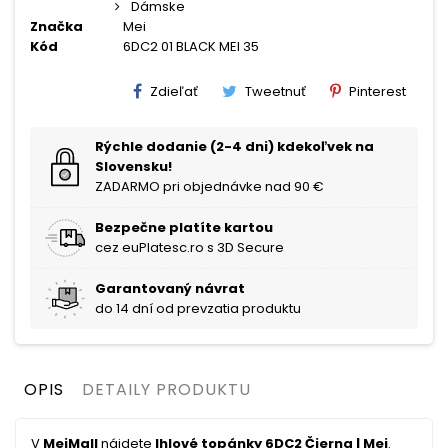
Dámske
Značka
Mei
Kód
6DC2 01 BLACK MEI 35
Zdieľať
Tweetnuť
Pinterest
Rýchle dodanie (2-4 dni) kdekoľvek na
Slovensku!
ZADARMO pri objednávke nad 90 €
Bezpečne platíte kartou
cez euPlatesc.ro s 3D Secure
Garantovaný návrat
do 14 dní od prevzatia produktu
OPIS
DETAILY PRODUKTU
V
MeiMall
nájdete
Ihlové topánky 6DC2 Čierna | Mei
.