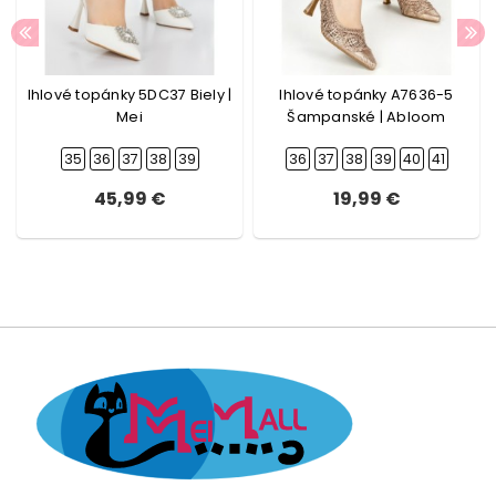
Ihlové topánky 5DC37 Biely |
Ihlové topánky A7636-5
Mei
Šampanské | Abloom
35
36
37
38
39
36
37
38
39
40
41
45,99 €
19,99 €