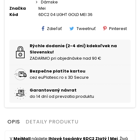
Dámske
Značka
Mei
Kód
6DC2 04 LIGHT GOLD MEI 36
Zdieľať
Tweetnuť
Pinterest
Rýchle dodanie (2-4 dni) kdekoľvek na
Slovensku!
ZADARMO pri objednávke nad 90 €
Bezpečne platíte kartou
cez euPlatesc.ro s 3D Secure
Garantovaný návrat
do 14 dní od prevzatia produktu
OPIS
DETAILY PRODUKTU
V
MeiMall
nájdete
Ihlové topánky 6DC2 Zlatý | Mei
. Živá