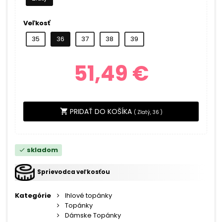
Veľkosť
35
36
37
38
39
51,49 €
PRIDAŤ DO KOŠÍKA
shopping_cart
(
Zlatý, 36
)
skladom
check
Sprievodca veľkosťou
Kategórie
Ihlové topánky
Topánky
Dámske Topánky