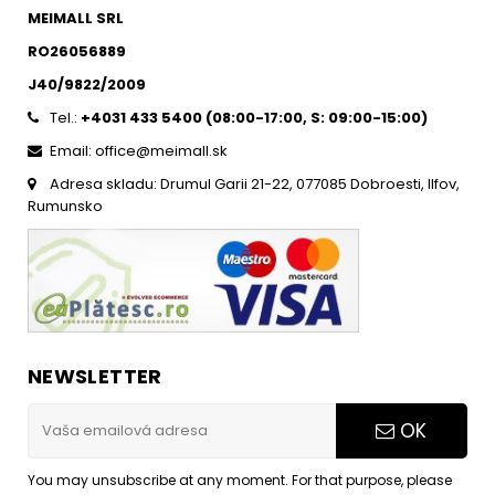
MEIMALL SRL
RO26056889
J40/9822/2009
Tel.:
+4031 433 5400 (
08:00-17:00, S: 09:00-15:0
0)
Email: office@meimall.sk
Adresa skladu: Drumul Garii 21-22, 077085 Dobroesti, Ilfov,
Rumunsko
NEWSLETTER
OK
You may unsubscribe at any moment. For that purpose, please