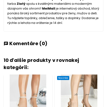
farba
Zlatý
spolu s kvalitnými materiálmi a moderným
dizajnom vás ohromí!
MeiMall
je internetový obchod, ktorý
ponúka široký sortiment produktov pre ženy, mužov a deti.
Tu nájdete topánky, oblečenie, tašky a doplnky. Dodanie je
rýchle a lehota na vrátenie je 14 dní.
Komentáre
(0)
chat
10 ďalšie produkty v rovnakej
kategórii:
Novinka