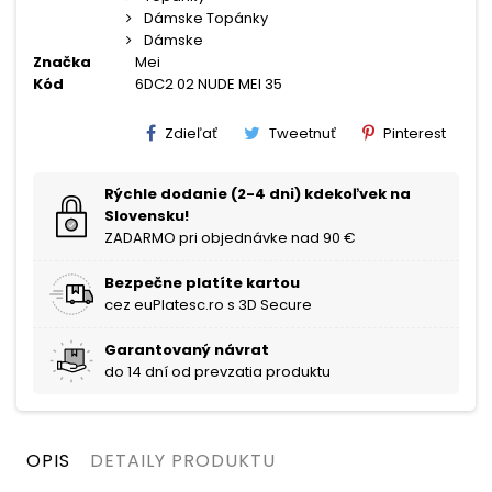
Dámske Topánky
Dámske
Značka
Mei
Kód
6DC2 02 NUDE MEI 35
Zdieľať
Tweetnuť
Pinterest
Rýchle dodanie (2-4 dni) kdekoľvek na
Slovensku!
ZADARMO pri objednávke nad 90 €
Bezpečne platíte kartou
cez euPlatesc.ro s 3D Secure
Garantovaný návrat
do 14 dní od prevzatia produktu
OPIS
DETAILY PRODUKTU