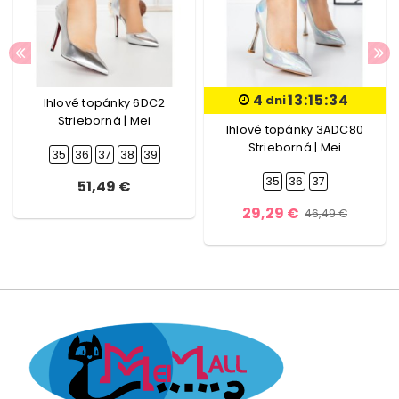
4
13:15:34
dni
Ihlové topánky 6DC2
Strieborná | Mei
Ihlové topánky 3ADC80
Strieborná | Mei
35
36
37
38
39
35
36
37
51,49 €
29,29 €
46,49 €