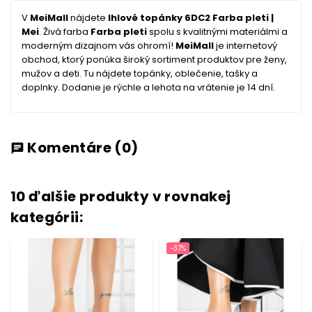
V
MeiMall
nájdete
Ihlové topánky 6DC2 Farba pleti |
Mei
. Živá farba
Farba pleti
spolu s kvalitnými materiálmi a
moderným dizajnom vás ohromí!
MeiMall
je internetový
obchod, ktorý ponúka široký sortiment produktov pre ženy,
mužov a deti. Tu nájdete topánky, oblečenie, tašky a
doplnky. Dodanie je rýchle a lehota na vrátenie je 14 dní.
Komentáre
(0)
chat
10 ďalšie produkty v rovnakej
kategórii:
-37%