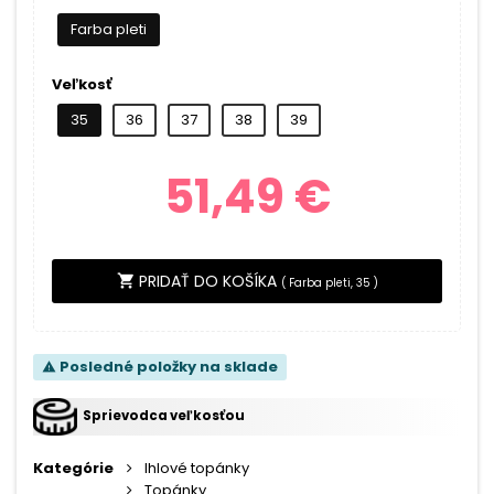
Farba pleti
Veľkosť
35
36
37
38
39
51,49 €
PRIDAŤ DO KOŠÍKA
shopping_cart
(
Farba pleti, 35
)
Posledné položky na sklade
warning
Sprievodca veľkosťou
Kategórie
Ihlové topánky
Topánky