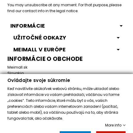
You may unsubscribe at any moment. For that purpose, please
find our contact info in the legal notice.
INFORMÁCIE
UŽITOČNÉ ODKAZY
MEIMALL V EURÓPE
INFORMÁCIE O OBCHODE
Meimall.sk
Slovakia
Ovládajte svoje súkromie
Email:
office@meimall.sk
Keď navštívite akúkoľvek webovú stránku, môže ukladať alebo
získavať informácie vo vašom prehliadači, väčšinou vo forme
„cookies“. Tieto informácie, ktoré môžu byť o vás, vašich
Control your Privacy
preferenciách alebo vašom internetovom zariadení (počítač,
tablet alebo mobil), sa väčšinou používajú na to, aby stránka
fungovala tak, ako očakávate.
Všetky práva vyhradené ©
2026
MeiMall.sk
More info