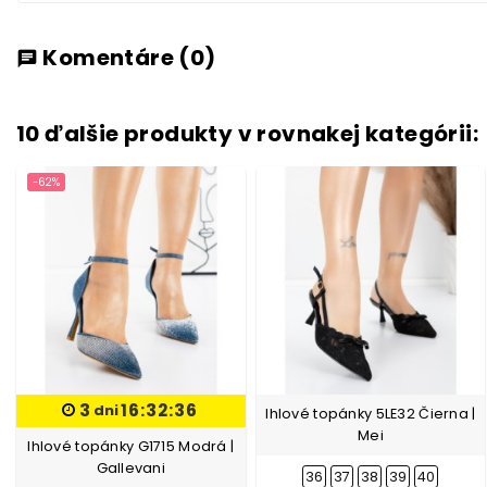
Komentáre
(0)
chat
10 ďalšie produkty v rovnakej kategórii:
-62%
3
16:32:36
dni
Ihlové topánky 5LE32 Čierna |
Mei
Ihlové topánky G1715 Modrá |
Gallevani
36
37
38
39
40