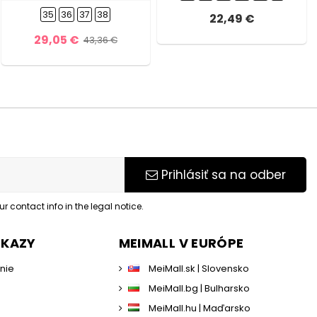
35
36
37
38
22,49 €
29,05 €
43,36 €
Prihlásiť sa na odber
 contact info in the legal notice.
DKAZY
MEIMALL V EURÓPE
enie
MeiMall.sk | Slovensko
MeiMall.bg | Bulharsko
MeiMall.hu | Maďarsko