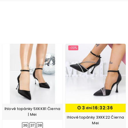
-30%
3
16:32:36
dni
Ihlové topánky 5XKK81 Čierna
| Mei
Ihlové topánky 3XKK22 Čierna
Mei
36
37
38