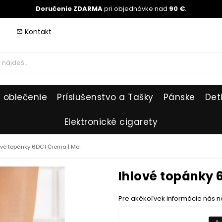
Doručenie ZDARMA
pri objednávke nad
90 €
.
Kontakt
mail_outline
 oblečenie
Príslušenstvo a Tašky
Pánske
Det
Elektronické cigarety
ové topánky 6DC1 Čierna | Mei
Ihlové topánky 6
Pre akékoľvek informácie nás n