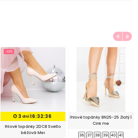
-33%
3
16:32:36
dni
Ihlové topánky 8N25-25 Zlatý |
Cink me
Ihlové topánky 2DC8 Svetlo
béžová Mei
36
37
38
39
40
41