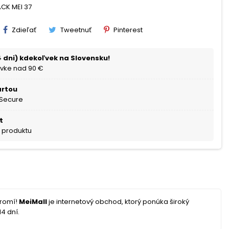
ACK MEI 37
Zdieľať
Tweetnuť
Pinterest
 dni) kdekoľvek na Slovensku!
vke nad 90 €
artou
 Secure
t
a produktu
hromí!
MeiMall
je internetový obchod, ktorý ponúka široký
4 dní.