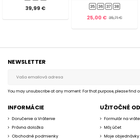
35
36
37
38
39,99 €
25,00 €
35,71 €
NEWSLETTER
You may unsubscribe at any moment. For that purpose, please find our
INFORMÁCIE
UŽITOČNÉ O
Doručenie a Vrátenie
Formulár na vrát
Právna doložka
Môj účet
Obchodné podmienky
Moje objednávky