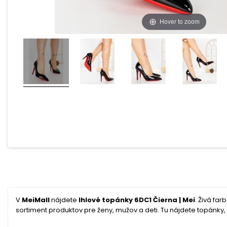
Hover to zoom
V
MeiMall
nájdete
Ihlové topánky 6DC1 Čierna | Mei
. Živá far
sortiment produktov pre ženy, mužov a deti. Tu nájdete topánky, o