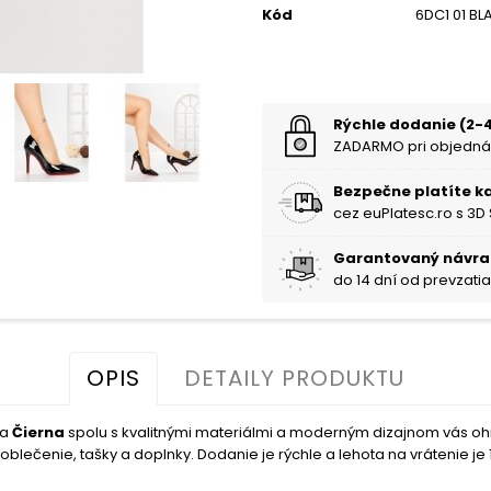
Kód
6DC1 01 BL
Rýchle dodanie (2-4
ZADARMO pri objedná
Bezpečne platíte k
cez euPlatesc.ro s 3D
Garantovaný návra
do 14 dní od prevzati
OPIS
DETAILY PRODUKTU
ba
Čierna
spolu s kvalitnými materiálmi a moderným dizajnom vás o
blečenie, tašky a doplnky. Dodanie je rýchle a lehota na vrátenie je 1