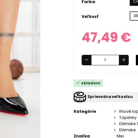
Či
Farba
3
Veľkosť
47,49 €
remove
add
skladom
check
Sprievodca veľkosťou
Kategórie
Ihlové t
Topánky
Dámske 
Dámske
Značka
Mei