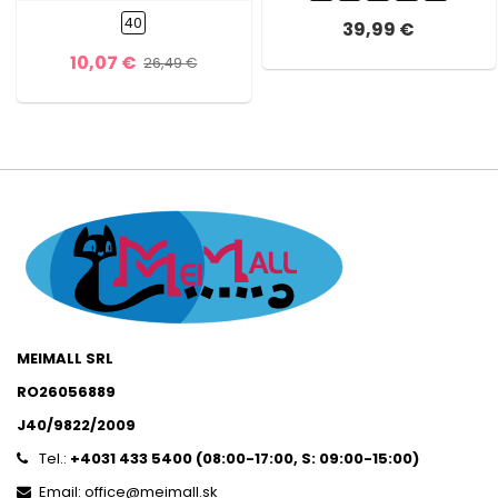
40
39,99 €
10,07 €
26,49 €
MEIMALL SRL
RO26056889
J40/9822/2009
Tel.:
+4031 433 5400 (
08:00-17:00, S: 09:00-15:0
0)
Email: office@meimall.sk