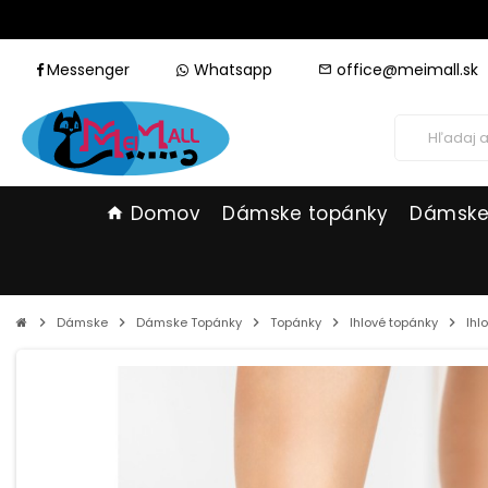
Messenger
Whatsapp
office@meimall.sk
mail_outline
Domov
Dámske topánky
Dámske
home
chevron_right
Dámske
chevron_right
Dámske Topánky
chevron_right
Topánky
chevron_right
Ihlové topánky
chevron_right
Ihl