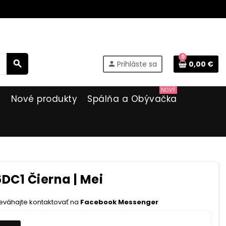
0
search
Prihláste sa
0,00 €
person
NOVÝ
i
Nové produkty
Spálňa a Obývačka
DC1 Čierna | Mei
eváhajte kontaktovať na
Facebook Messenger