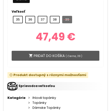
Veľkosť
35
36
37
38
39
47,49 €
PRIDAŤ DO KOŠÍKA
shopping_cart
(
Čierna, 39
)
Produkt dostupný s rôznymi možnosťami
error_outline
Sprievodca veľkosťou
Kategórie
Ihlové topánky
Topánky
Dámske Topánky