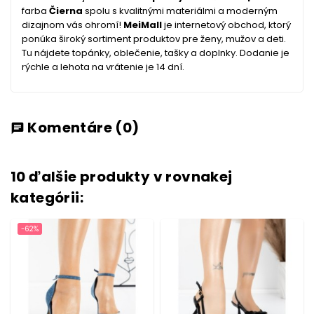
farba
Čierna
spolu s kvalitnými materiálmi a moderným
dizajnom vás ohromí!
MeiMall
je internetový obchod, ktorý
ponúka široký sortiment produktov pre ženy, mužov a deti.
Tu nájdete topánky, oblečenie, tašky a doplnky. Dodanie je
rýchle a lehota na vrátenie je 14 dní.
Komentáre
(0)
chat
10 ďalšie produkty v rovnakej
kategórii:
-62%