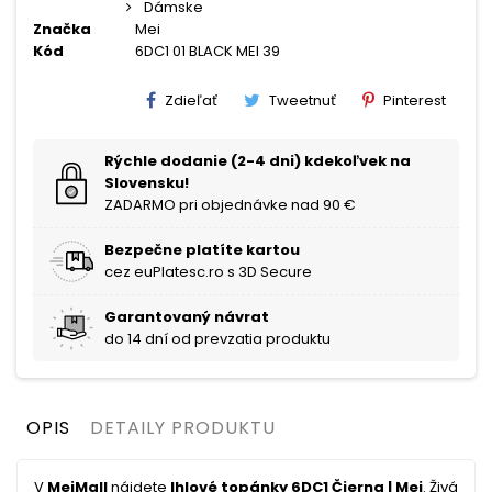
Dámske
Značka
Mei
Kód
6DC1 01 BLACK MEI 39
Zdieľať
Tweetnuť
Pinterest
Rýchle dodanie (2-4 dni) kdekoľvek na
Slovensku!
ZADARMO pri objednávke nad 90 €
Bezpečne platíte kartou
cez euPlatesc.ro s 3D Secure
Garantovaný návrat
do 14 dní od prevzatia produktu
OPIS
DETAILY PRODUKTU
V
MeiMall
nájdete
Ihlové topánky 6DC1 Čierna | Mei
. Živá