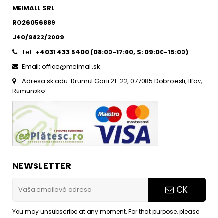
MEIMALL SRL
RO26056889
J40/9822/2009
Tel.:
+4031 433 5400 (
08:00-17:00, S: 09:00-15:0
0)
Email: office@meimall.sk
Adresa skladu: Drumul Garii 21-22, 077085 Dobroesti, Ilfov,
Rumunsko
NEWSLETTER
OK
You may unsubscribe at any moment. For that purpose, please