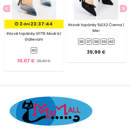
3
23:37:43
dni
Ihlové topánky 5LE32 Čierna |
Mei
Ihlové topánky G1715 Modrá |
Gallevani
36
37
38
39
40
40
39,99 €
10,07 €
26,49 €