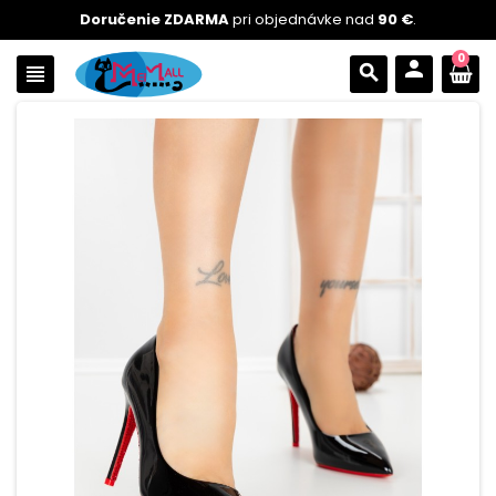
Doručenie ZDARMA
pri objednávke nad
90 €
.
0
person
view_headline
search