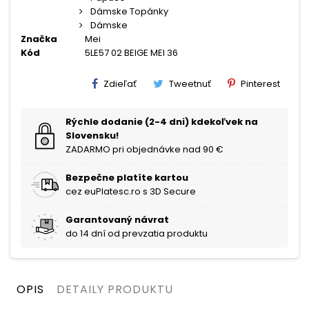
Dámske Topánky
Dámske
Značka
Mei
Kód
5LE57 02 BEIGE MEI 36
Zdieľať
Tweetnuť
Pinterest
Rýchle dodanie (2-4 dni) kdekoľvek na
Slovensku!
ZADARMO pri objednávke nad 90 €
Bezpečne platíte kartou
cez euPlatesc.ro s 3D Secure
Garantovaný návrat
do 14 dní od prevzatia produktu
OPIS
DETAILY PRODUKTU