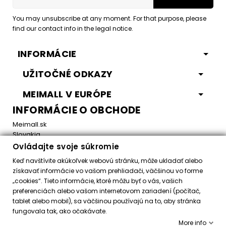
You may unsubscribe at any moment. For that purpose, please
find our contact info in the legal notice.
INFORMÁCIE
UŽITOČNÉ ODKAZY
MEIMALL V EURÓPE
INFORMÁCIE O OBCHODE
Meimall.sk
Slovakia
Ovládajte svoje súkromie
Email:
office@meimall.sk
Keď navštívite akúkoľvek webovú stránku, môže ukladať alebo
získavať informácie vo vašom prehliadači, väčšinou vo forme
„cookies“. Tieto informácie, ktoré môžu byť o vás, vašich
Control your Privacy
preferenciách alebo vašom internetovom zariadení (počítač,
tablet alebo mobil), sa väčšinou používajú na to, aby stránka
fungovala tak, ako očakávate.
Všetky práva vyhradené ©
2026
MeiMall.sk
More info