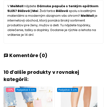
V
MeiMall
nájdete
Dámske papuče s tenkým opätkom
5LE57 Béžová | Mei
. Živá farba
Béžová
spolu s kvalitnými
materiálmi a moderným dizajnom vás ohromí!
MeiMall
je
internetový obchod, ktorý ponúka široký sortiment
produktov pre ženy, mužov a deti. Tu nájdete topánky,
oblečenie, tašky a doplnky. Dodanie je rýchle a lehota na
vrátenie je 14 dní.
Komentáre
(0)
chat
10 ďalšie produkty v rovnakej
kategórii:
-33%
Podpätok 6 cm
Podpätok 9 cm