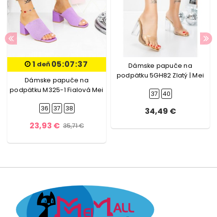
1
05:07:37
deň
Dámske papuče na
podpätku 5GH82 Zlatý | Mei
Dámske papuče na
podpätku M325-1 Fialová Mei
37
40
36
37
38
34,49 €
23,93 €
35,71 €