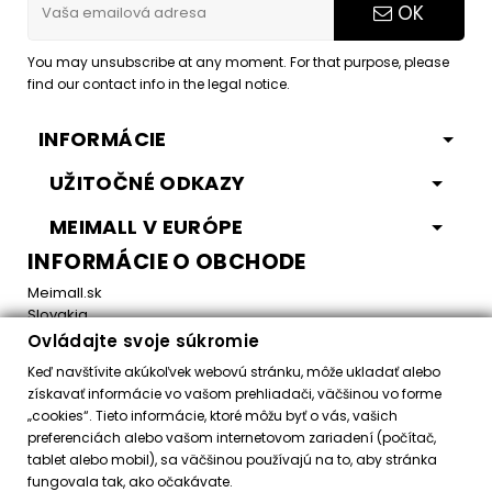
OK
You may unsubscribe at any moment. For that purpose, please
find our contact info in the legal notice.
INFORMÁCIE
UŽITOČNÉ ODKAZY
MEIMALL V EURÓPE
INFORMÁCIE O OBCHODE
Meimall.sk
Slovakia
Ovládajte svoje súkromie
Email:
office@meimall.sk
Keď navštívite akúkoľvek webovú stránku, môže ukladať alebo
získavať informácie vo vašom prehliadači, väčšinou vo forme
„cookies“. Tieto informácie, ktoré môžu byť o vás, vašich
Control your Privacy
preferenciách alebo vašom internetovom zariadení (počítač,
tablet alebo mobil), sa väčšinou používajú na to, aby stránka
fungovala tak, ako očakávate.