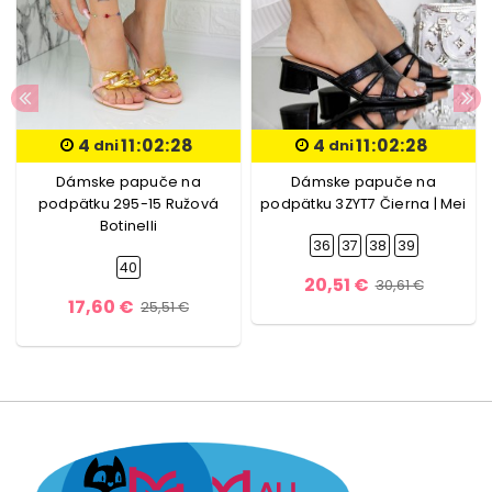
4
11:02:27
4
11:02:27
dni
dni
Dámske papuče na
Dámske papuče na
podpätku 295-15 Ružová
podpätku 3ZYT7 Čierna | Mei
Botinelli
36
37
38
39
40
20,51 €
30,61 €
17,60 €
25,51 €