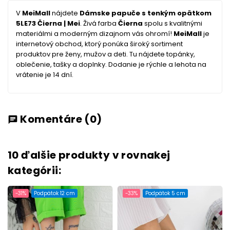
V
MeiMall
nájdete
Dámske papuče s tenkým opätkom
5LE73 Čierna | Mei
. Živá farba
Čierna
spolu s kvalitnými
materiálmi a moderným dizajnom vás ohromí!
MeiMall
je
internetový obchod, ktorý ponúka široký sortiment
produktov pre ženy, mužov a deti. Tu nájdete topánky,
oblečenie, tašky a doplnky. Dodanie je rýchle a lehota na
vrátenie je 14 dní.
Komentáre
(0)
chat
10 ďalšie produkty v rovnakej
kategórii:
-31%
Podpätok 12 cm
-33%
Podpätok 5 cm