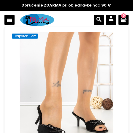
Doručenie ZDARMA
pri objednávke nad
90 €
.
0
person
view_headline
search
Podpätok 8 cm