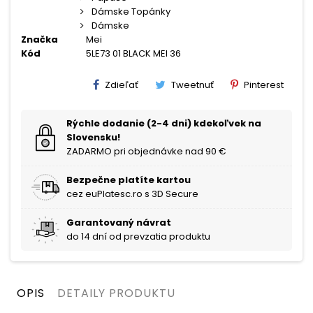
Dámske Topánky
Dámske
Značka
Mei
Kód
5LE73 01 BLACK MEI 36
Zdieľať
Tweetnuť
Pinterest
Rýchle dodanie (2-4 dni) kdekoľvek na
Slovensku!
ZADARMO pri objednávke nad 90 €
Bezpečne platíte kartou
cez euPlatesc.ro s 3D Secure
Garantovaný návrat
do 14 dní od prevzatia produktu
OPIS
DETAILY PRODUKTU