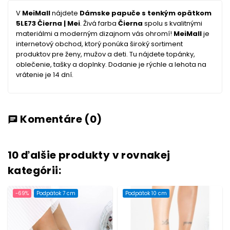
V
MeiMall
nájdete
Dámske papuče s tenkým opätkom
5LE73 Čierna | Mei
. Živá farba
Čierna
spolu s kvalitnými
materiálmi a moderným dizajnom vás ohromí!
MeiMall
je
internetový obchod, ktorý ponúka široký sortiment
produktov pre ženy, mužov a deti. Tu nájdete topánky,
oblečenie, tašky a doplnky. Dodanie je rýchle a lehota na
vrátenie je 14 dní.
Komentáre
(0)
chat
10 ďalšie produkty v rovnakej
kategórii:
-69%
Podpätok 7 cm
Podpätok 10 cm