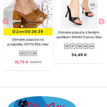
2
03:36:39
dni
Dámske papuče s tenkým
opätkom 5GH80 Čierna | Mei
Dámske papuče na
podpätku 3ZYT10 Žltá | Mei
36
37
38
39
40
36
37
38
34,49 €
10,75 €
34,69 €