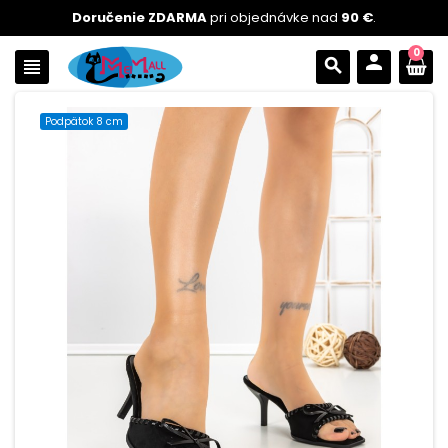
Doručenie ZDARMA
pri objednávke nad
90 €
.
0
person
view_headline
search
Podpätok 8 cm