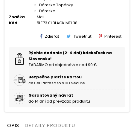
Dámske Topánky
Dámske
Značka
Mei
Kód
5LE73 01 BLACK MEI 38
Zdieľať
Tweetnuť
Pinterest
Rýchle dodanie (2-4 dni) kdekoľvek na
Slovensku!
ZADARMO pri objednávke nad 90 €
Bezpečne platíte kartou
cez euPlatesc.ro s 3D Secure
Garantovaný návrat
do 14 dní od prevzatia produktu
OPIS
DETAILY PRODUKTU