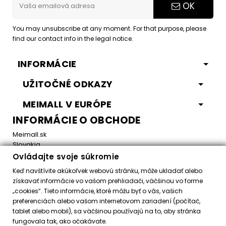
OK
You may unsubscribe at any moment. For that purpose, please
find our contact info in the legal notice.
INFORMÁCIE
UŽITOČNÉ ODKAZY
MEIMALL V EURÓPE
INFORMÁCIE O OBCHODE
Meimall.sk
Slovakia
Ovládajte svoje súkromie
Email:
office@meimall.sk
Keď navštívite akúkoľvek webovú stránku, môže ukladať alebo
získavať informácie vo vašom prehliadači, väčšinou vo forme
„cookies“. Tieto informácie, ktoré môžu byť o vás, vašich
Control your Privacy
preferenciách alebo vašom internetovom zariadení (počítač,
tablet alebo mobil), sa väčšinou používajú na to, aby stránka
fungovala tak, ako očakávate.