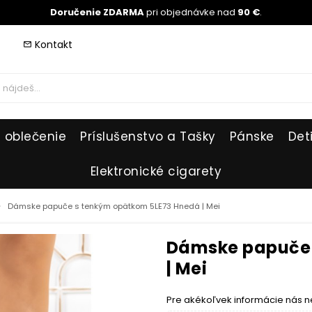
Doručenie ZDARMA
pri objednávke nad
90 €
.
Kontakt
mail_outline
 oblečenie
Príslušenstvo a Tašky
Pánske
Det
Elektronické cigarety
_right
Dámske papuče s tenkým opätkom 5LE73 Hnedá | Mei
Dámske papuče 
| Mei
Pre akékoľvek informácie nás n