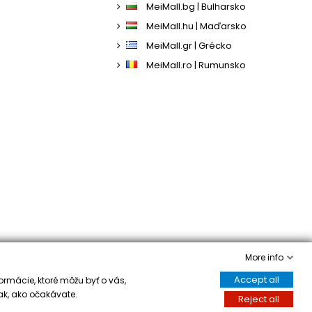
MeiMall.bg | Bulharsko
MeiMall.hu | Maďarsko
MeiMall.gr | Grécko
MeiMall.ro | Rumunsko
More info
Accept all
ormácie, ktoré môžu byť o vás,
ak, ako očakávate.
Reject all