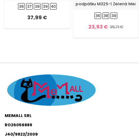
podpätku M325-1 Zelená Mei
36
37
38
39
40
36
38
39
37,99 €
23,93 €
35,71 €
MEIMALL SRL
RO26056889
J40/9822/2009