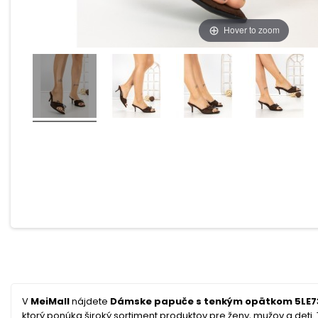
Hover to zoom
V
MeiMall
nájdete
Dámske papuče s tenkým opätkom 5LE73
ktorý ponúka široký sortiment produktov pre ženy, mužov a deti. T