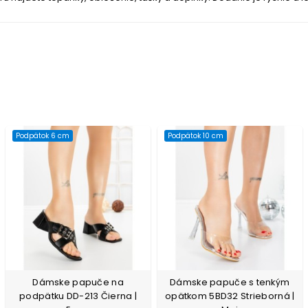
Podpätok 6 cm
Podpätok 10 cm
Dámske papuče na
Dámske papuče s tenkým
podpätku DD-213 Čierna |
opätkom 5BD32 Strieborná |