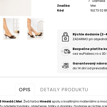
Dámske
Značka
Mei
Kód
5LE73 02 
Rýchle dodanie (2-4
ZADARMO pri objedná
Bezpečne platíte k
cez euPlatesc.ro s 3D
Garantovaný návra
do 14 dní od prevzati
OPIS
DETAILY PRODUKTU
 Hnedá | Mei
. Živá farba
Hnedá
spolu s kvalitnými materiálmi a m
u nájdete topánky, oblečenie, tašky a doplnky. Dodanie je rýchle a le