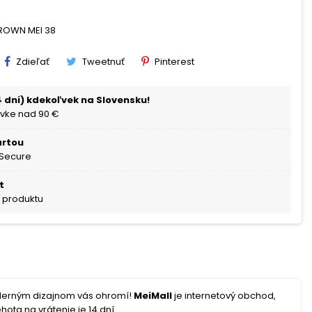
BROWN MEI 38
Zdieľať
Tweetnuť
Pinterest
 dni) kdekoľvek na Slovensku!
vke nad 90 €
artou
 Secure
t
a produktu
oderným dizajnom vás ohromí!
MeiMall
je internetový obchod,
hota na vrátenie je 14 dní.