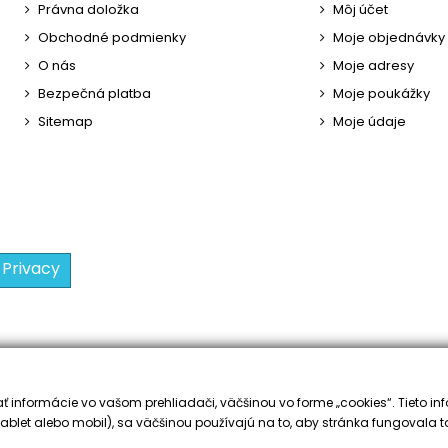
Právna doložka
Môj účet
Obchodné podmienky
Moje objednávky
O nás
Moje adresy
Bezpečná platba
Moje poukážky
Sitemap
Moje údaje
 Privacy
 informácie vo vašom prehliadači, väčšinou vo forme „cookies“. Tieto inf
ablet alebo mobil), sa väčšinou používajú na to, aby stránka fungovala t