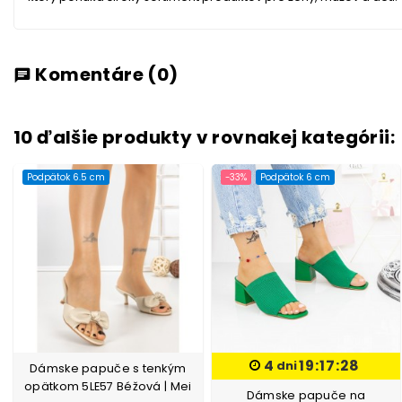
Komentáre
(0)
chat
10 ďalšie produkty v rovnakej kategórii:
Podpätok 6.5 cm
-33%
Podpätok 6 cm
4
19:17:27
dni
Dámske papuče s tenkým
opätkom 5LE57 Béžová | Mei
Dámske papuče na