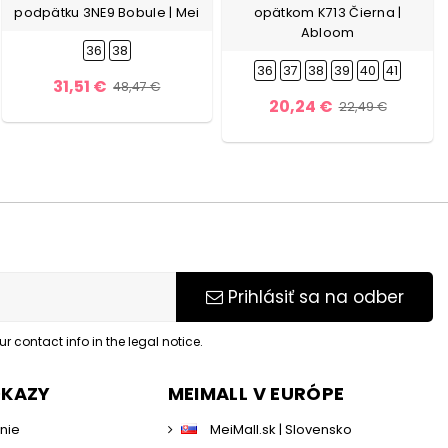
podpätku 3NE9 Bobule | Mei
opätkom K713 Čierna |
Abloom
36
38
36
37
38
39
40
41
31,51 €
48,47 €
20,24 €
22,49 €
Prihlásiť sa na odber
 contact info in the legal notice.
DKAZY
MEIMALL V EURÓPE
enie
MeiMall.sk | Slovensko