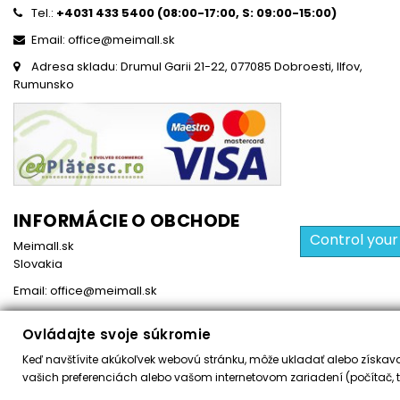
Tel.:
+4031 433 5400 (
08:00-17:00, S: 09:00-15:0
0)
Email: office@meimall.sk
Adresa skladu: Drumul Garii 21-22, 077085 Dobroesti, Ilfov,
Rumunsko
INFORMÁCIE O OBCHODE
Control your
Meimall.sk
Slovakia
Email:
office@meimall.sk
Ovládajte svoje súkromie
Keď navštívite akúkoľvek webovú stránku, môže ukladať alebo získavať
Všetky práva vyhradené ©
2026
MeiMall.sk
vašich preferenciách alebo vašom internetovom zariadení (počítač, t