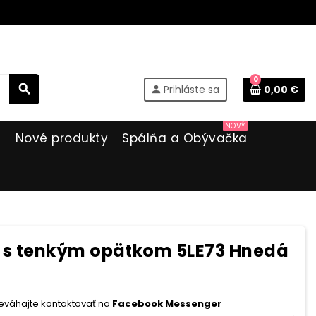
0
search
Prihláste sa
0,00 €
person
NOVÝ
i
Nové produkty
Spálňa a Obývačka
s tenkým opätkom 5LE73 Hnedá
eváhajte kontaktovať na
Facebook Messenger