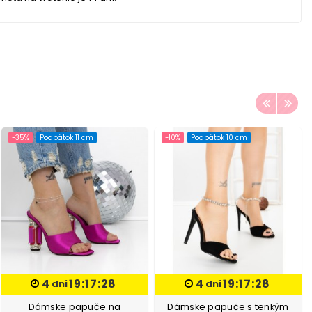
-35%
Podpätok 11 cm
-10%
Podpätok 10 cm
4
19:17:27
4
19:17:27
dni
dni
Dámske papuče na
Dámske papuče s tenkým