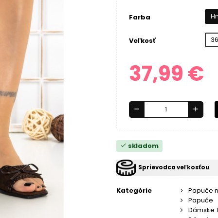
H
Farba
3
Veľkosť
37,99 €
remove
add
skladom
check
Sprievodca veľkosťou
Kategórie
Papuče 
Papuče
Dámske 