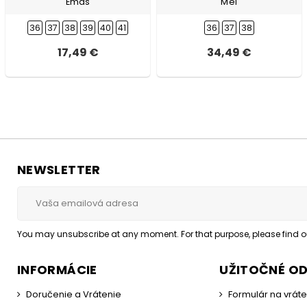
Emas
Mei
36
37
38
39
40
41
36
37
38
17,49 €
34,49 €
NEWSLETTER
You may unsubscribe at any moment. For that purpose, please find our
INFORMÁCIE
UŽITOČNÉ O
Doručenie a Vrátenie
Formulár na vrát