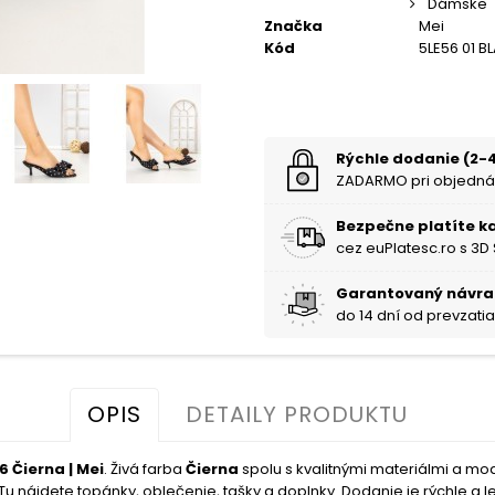
Dámske
Značka
Mei
Kód
5LE56 01 B
Rýchle dodanie (2-4
ZADARMO pri objedná
Bezpečne platíte k
cez euPlatesc.ro s 3D
Garantovaný návra
do 14 dní od prevzati
OPIS
DETAILY PRODUKTU
Čierna | Mei
. Živá farba
Čierna
spolu s kvalitnými materiálmi a m
u nájdete topánky, oblečenie, tašky a doplnky. Dodanie je rýchle a le