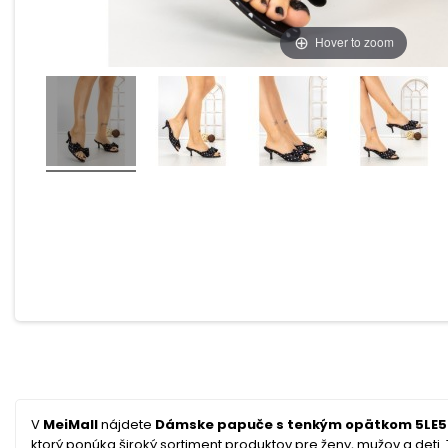
Hover to zoom
V
MeiMall
nájdete
Dámske papuče s tenkým opätkom 5LE56 
ktorý ponúka široký sortiment produktov pre ženy, mužov a deti. T