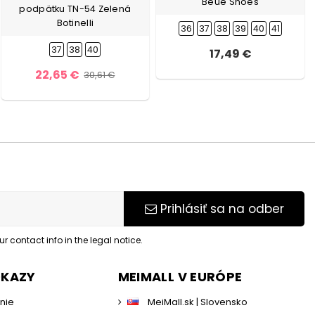
Beue Shoes
podpätku TN-54 Zelená
Botinelli
36
37
38
39
40
41
37
38
40
17,49 €
22,65 €
30,61 €
Prihlásiť sa na odber
 contact info in the legal notice.
DKAZY
MEIMALL V EURÓPE
enie
MeiMall.sk | Slovensko