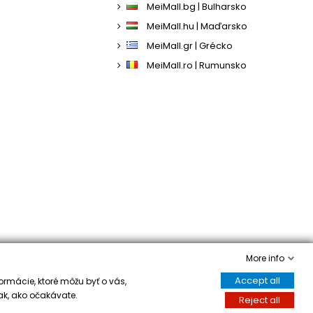
MeiMall.bg | Bulharsko
MeiMall.hu | Maďarsko
MeiMall.gr | Grécko
MeiMall.ro | Rumunsko
More info
Accept all
ormácie, ktoré môžu byť o vás,
ak, ako očakávate.
Reject all