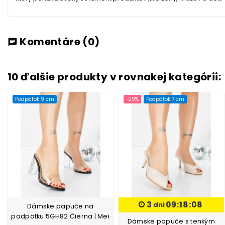
Komentáre
(0)
chat
10 ďalšie produkty v rovnakej kategórii:
Podpätok 9 cm
-29%
Podpätok 7 cm
3
09:18:07
dni
Dámske papuče na
podpätku 5GH82 Čierna | Mei
Dámske papuče s tenkým