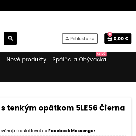
0
search
Prihláste sa
0,00 €
person
NOVÝ
i
Nové produkty
Spálňa a Obývačka
s tenkým opätkom 5LE56 Čierna
eváhajte kontaktovať na
Facebook Messenger