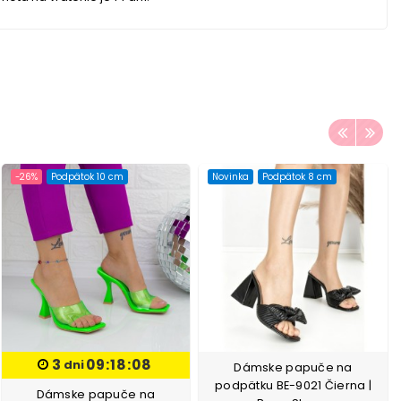
-26%
Podpätok 10 cm
Novinka
Podpätok 8 cm
3
09:18:07
dni
Dámske papuče na
podpätku BE-9021 Čierna |
Dámske papuče na