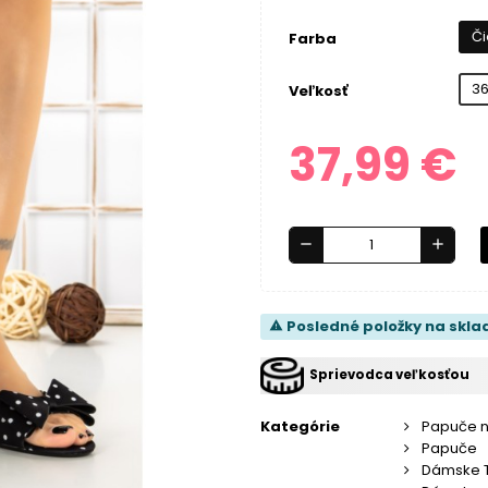
Či
Farba
3
Veľkosť
37,99 €
remove
add
Posledné položky na skla
warning
Sprievodca veľkosťou
Kategórie
Papuče 
Papuče
Dámske 