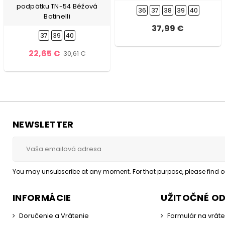
podpätku TN-54 Béžová
36
37
38
39
40
Botinelli
37,99 €
37
39
40
22,65 €
30,61 €
NEWSLETTER
You may unsubscribe at any moment. For that purpose, please find our
INFORMÁCIE
UŽITOČNÉ O
Doručenie a Vrátenie
Formulár na vrát