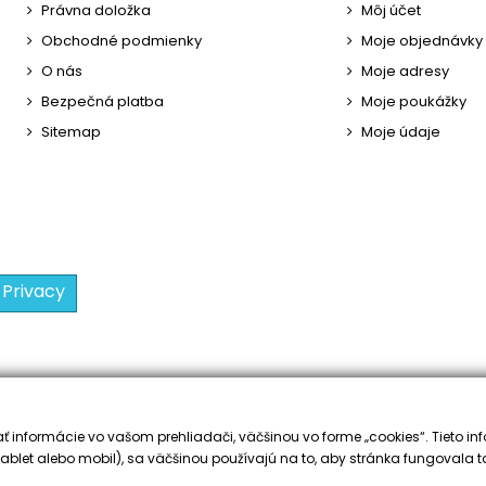
Právna doložka
Môj účet
Obchodné podmienky
Moje objednávky
O nás
Moje adresy
Bezpečná platba
Moje poukážky
Sitemap
Moje údaje
 Privacy
 informácie vo vašom prehliadači, väčšinou vo forme „cookies“. Tieto inf
ablet alebo mobil), sa väčšinou používajú na to, aby stránka fungovala t