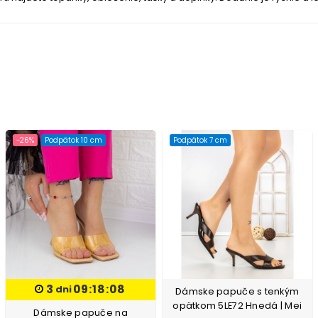
-26%
Podpätok 10 cm
Podpätok 7 cm
3
09:18:07
dni
Dámske papuče s tenkým
opätkom 5LE72 Hnedá | Mei
Dámske papuče na