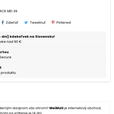
LACK MEI 39
Zdieľať
Tweetnuť
Pinterest
 dni) kdekoľvek na Slovensku!
vke nad 90 €
artou
 Secure
t
a produktu
oderným dizajnom vás ohromí!
MeiMall
je internetový obchod,
hota na vrátenie je 14 dní.