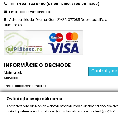
Tel.:
+4031 433 5400 (
08:00-17:00, S: 09:00-15:0
0)
Email: office@meimall.sk
Adresa skladu: Drumul Garii 21-22, 077085 Dobroesti, Ilfov,
Rumunsko
INFORMÁCIE O OBCHODE
Control your
Meimall.sk
Slovakia
Email:
office@meimall.sk
Ovládajte svoje súkromie
Keď navštívite akúkoľvek webovú stránku, môže ukladať alebo získavať
Všetky práva vyhradené ©
2026
MeiMall.sk
vašich preferenciách alebo vašom internetovom zariadení (počítač, t