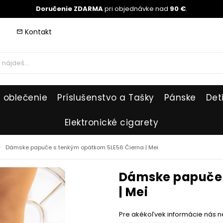
Doručenie ZDARMA
pri objednávke nad
90 €
.
Kontakt
mail_outline
 oblečenie
Príslušenstvo a Tašky
Pánske
Det
Elektronické cigarety
_right
Dámske papuče s tenkým opätkom 5LE56 Čierna | Mei
Dámske papuče 
| Mei
Pre akékoľvek informácie nás n