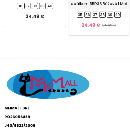
opätkom 5BD33 Béžová | Mei
36
37
38
39
40
35
36
37
38
39
40
34,49 €
24,49 €
34,49 €
MEIMALL SRL
RO26056889
J40/9822/2009