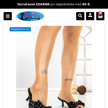
Doručenie ZDARMA
pri objednávke nad
90 €
.
0
person
view_headline
search
Podpätok 6 cm