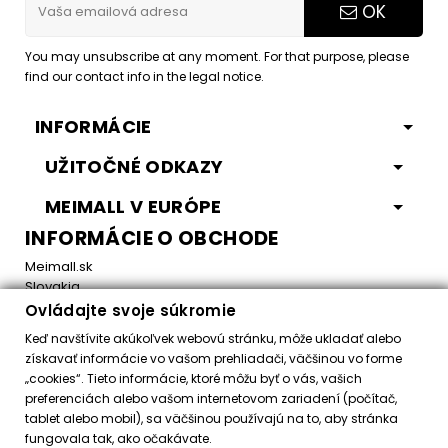
OK
You may unsubscribe at any moment. For that purpose, please
find our contact info in the legal notice.
INFORMÁCIE
UŽITOČNÉ ODKAZY
MEIMALL V EURÓPE
INFORMÁCIE O OBCHODE
Meimall.sk
Slovakia
Ovládajte svoje súkromie
Email:
office@meimall.sk
Keď navštívite akúkoľvek webovú stránku, môže ukladať alebo
získavať informácie vo vašom prehliadači, väčšinou vo forme
„cookies“. Tieto informácie, ktoré môžu byť o vás, vašich
Control your Privacy
preferenciách alebo vašom internetovom zariadení (počítač,
tablet alebo mobil), sa väčšinou používajú na to, aby stránka
fungovala tak, ako očakávate.