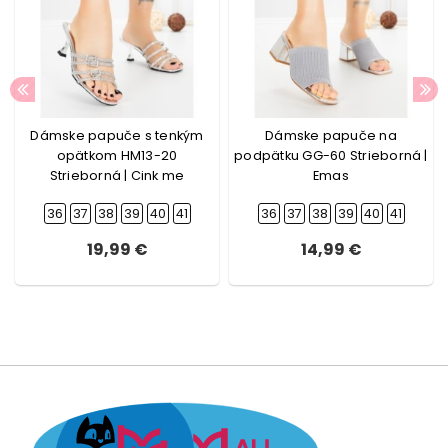
Dámske papuče s tenkým
Dámske papuče na
opätkom HM13-20
podpätku GG-60 Strieborná |
Strieborná | Cink me
Emas
36
37
38
39
40
41
36
37
38
39
40
41
19,99 €
14,99 €