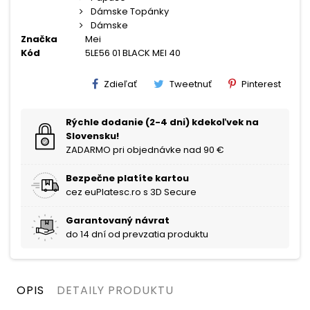
Dámske Topánky
Dámske
Značka
Mei
Kód
5LE56 01 BLACK MEI 40
Zdieľať
Tweetnuť
Pinterest
Rýchle dodanie (2-4 dni) kdekoľvek na
Slovensku!
ZADARMO pri objednávke nad 90 €
Bezpečne platíte kartou
cez euPlatesc.ro s 3D Secure
Garantovaný návrat
do 14 dní od prevzatia produktu
OPIS
DETAILY PRODUKTU