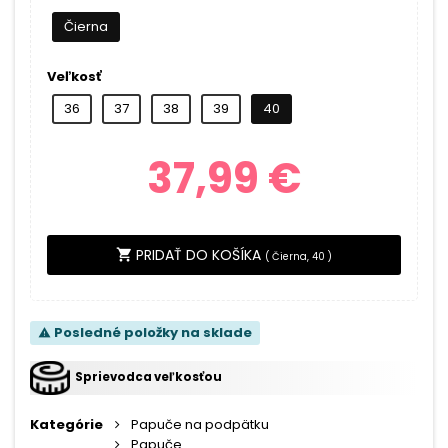
Čierna
Veľkosť
36
37
38
39
40
37,99 €
PRIDAŤ DO KOŠÍKA
shopping_cart
(
Čierna, 40
)
Posledné položky na sklade
warning
Sprievodca veľkosťou
Kategórie
Papuče na podpätku
Papuče