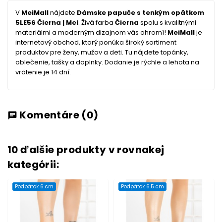
V
MeiMall
nájdete
Dámske papuče s tenkým opätkom
5LE56 Čierna | Mei
. Živá farba
Čierna
spolu s kvalitnými
materiálmi a moderným dizajnom vás ohromí!
MeiMall
je
internetový obchod, ktorý ponúka široký sortiment
produktov pre ženy, mužov a deti. Tu nájdete topánky,
oblečenie, tašky a doplnky. Dodanie je rýchle a lehota na
vrátenie je 14 dní.
Komentáre
(0)
chat
10 ďalšie produkty v rovnakej
kategórii:
Podpätok 6 cm
Podpätok 6.5 cm