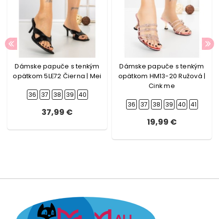
Dámske papuče s tenkým
Dámske papuče s tenkým
opätkom 5LE72 Čierna | Mei
opätkom HM13-20 Ružová |
Cink me
36
37
38
39
40
36
37
38
39
40
41
37,99 €
19,99 €