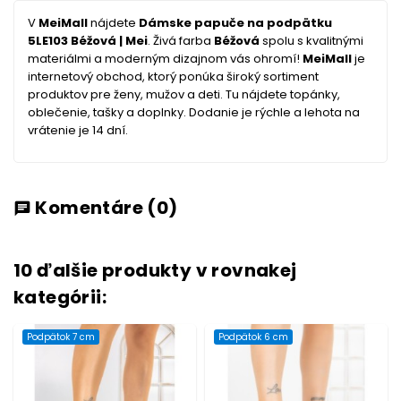
V
MeiMall
nájdete
Dámske papuče na podpätku
5LE103 Béžová | Mei
. Živá farba
Béžová
spolu s kvalitnými
materiálmi a moderným dizajnom vás ohromí!
MeiMall
je
internetový obchod, ktorý ponúka široký sortiment
produktov pre ženy, mužov a deti. Tu nájdete topánky,
oblečenie, tašky a doplnky. Dodanie je rýchle a lehota na
vrátenie je 14 dní.
Komentáre
(0)
chat
10 ďalšie produkty v rovnakej
kategórii:
Podpätok 7 cm
Podpätok 6 cm