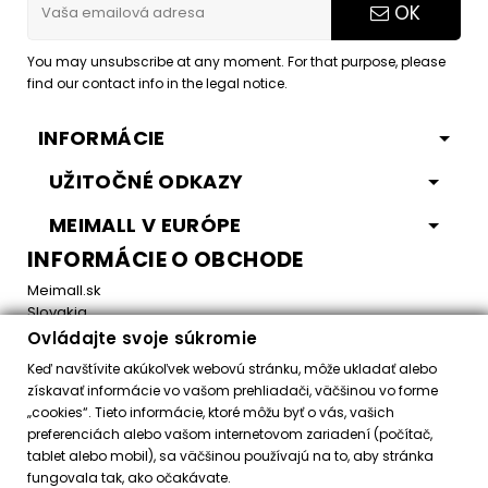
OK
You may unsubscribe at any moment. For that purpose, please
find our contact info in the legal notice.
INFORMÁCIE
UŽITOČNÉ ODKAZY
MEIMALL V EURÓPE
INFORMÁCIE O OBCHODE
Meimall.sk
Slovakia
Ovládajte svoje súkromie
Email:
office@meimall.sk
Keď navštívite akúkoľvek webovú stránku, môže ukladať alebo
získavať informácie vo vašom prehliadači, väčšinou vo forme
„cookies“. Tieto informácie, ktoré môžu byť o vás, vašich
Control your Privacy
preferenciách alebo vašom internetovom zariadení (počítač,
tablet alebo mobil), sa väčšinou používajú na to, aby stránka
fungovala tak, ako očakávate.