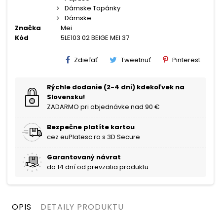
Dámske Topánky
Dámske
Značka
Mei
Kód
5LE103 02 BEIGE MEI 37
Zdieľať
Tweetnuť
Pinterest
Rýchle dodanie (2-4 dni) kdekoľvek na
Slovensku!
ZADARMO pri objednávke nad 90 €
Bezpečne platíte kartou
cez euPlatesc.ro s 3D Secure
Garantovaný návrat
do 14 dní od prevzatia produktu
OPIS
DETAILY PRODUKTU