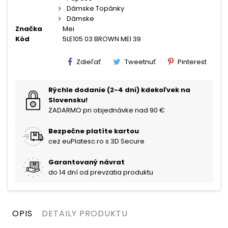
Dámske Topánky
Dámske
Značka
Mei
Kód
5LE105 03 BROWN MEI 39
Zdieľať
Tweetnuť
Pinterest
Rýchle dodanie (2-4 dni) kdekoľvek na
Slovensku!
ZADARMO pri objednávke nad 90 €
Bezpečne platíte kartou
cez euPlatesc.ro s 3D Secure
Garantovaný návrat
do 14 dní od prevzatia produktu
OPIS
DETAILY PRODUKTU