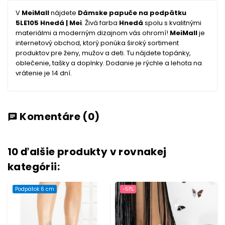
V
MeiMall
nájdete
Dámske papuče na podpätku
5LE105 Hnedá | Mei
. Živá farba
Hnedá
spolu s kvalitnými
materiálmi a moderným dizajnom vás ohromí!
MeiMall
je
internetový obchod, ktorý ponúka široký sortiment
produktov pre ženy, mužov a deti. Tu nájdete topánky,
oblečenie, tašky a doplnky. Dodanie je rýchle a lehota na
vrátenie je 14 dní.
Komentáre
(0)
chat
10 ďalšie produkty v rovnakej
kategórii:
Podpätok 6 cm
-51%