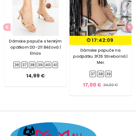
17:42:08
Dámske papuče s tenkým
opätkom DD-211 Béžová |
Dámske papuče na
Emas
podpätku 3FZ6 Strieborná |
Mei
36
37
38
39
40
41
37
38
39
14,99 €
17,00 €
34,69 €