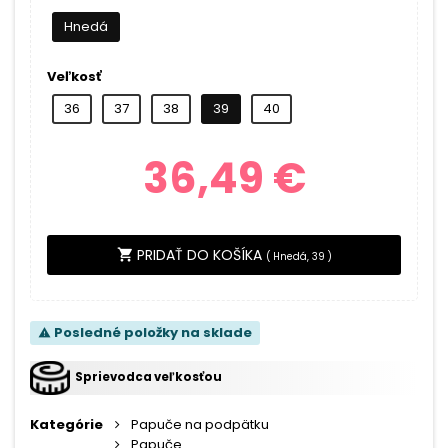
Hnedá
Veľkosť
36
37
38
39
40
36,49 €
PRIDAŤ DO KOŠÍKA
shopping_cart
(
Hnedá, 39
)
Posledné položky na sklade
warning
Sprievodca veľkosťou
Kategórie
Papuče na podpätku
Papuče