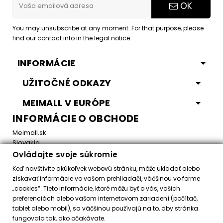
OK
You may unsubscribe at any moment. For that purpose, please
find our contact info in the legal notice.
INFORMÁCIE
UŽITOČNÉ ODKAZY
MEIMALL V EURÓPE
INFORMÁCIE O OBCHODE
Meimall.sk
Slovakia
Ovládajte svoje súkromie
Email:
office@meimall.sk
Keď navštívite akúkoľvek webovú stránku, môže ukladať alebo
získavať informácie vo vašom prehliadači, väčšinou vo forme
„cookies“. Tieto informácie, ktoré môžu byť o vás, vašich
Control your Privacy
preferenciách alebo vašom internetovom zariadení (počítač,
tablet alebo mobil), sa väčšinou používajú na to, aby stránka
fungovala tak, ako očakávate.