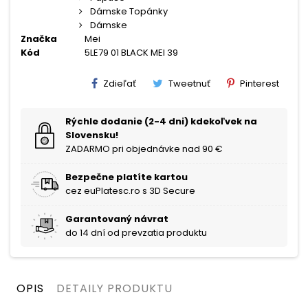
Dámske Topánky
Dámske
Značka
Mei
Kód
5LE79 01 BLACK MEI 39
Zdieľať
Tweetnuť
Pinterest
Rýchle dodanie (2-4 dni) kdekoľvek na
Slovensku!
ZADARMO pri objednávke nad 90 €
Bezpečne platíte kartou
cez euPlatesc.ro s 3D Secure
Garantovaný návrat
do 14 dní od prevzatia produktu
OPIS
DETAILY PRODUKTU