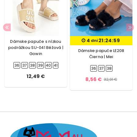
4
21:24:59
dni
Dámske papuče s nízkou
podrážkou SU-041 Béžová |
Dámske papuče LE208
Gowin
Čierna | Mei
36
37
38
39
40
41
36
37
38
12,49 €
8,56 €
32,91 €