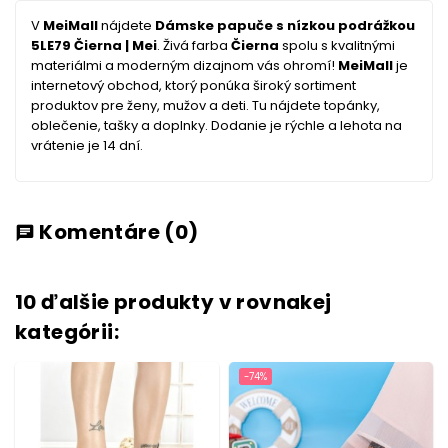
V
MeiMall
nájdete
Dámske papuče s nízkou podrážkou
5LE79 Čierna | Mei
. Živá farba
Čierna
spolu s kvalitnými
materiálmi a moderným dizajnom vás ohromí!
MeiMall
je
internetový obchod, ktorý ponúka široký sortiment
produktov pre ženy, mužov a deti. Tu nájdete topánky,
oblečenie, tašky a doplnky. Dodanie je rýchle a lehota na
vrátenie je 14 dní.
Komentáre
(0)
chat
10 ďalšie produkty v rovnakej
kategórii:
-74%