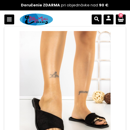
Doručenie ZDARMA
pri objednávke nad
90 €
.
0
person
view_headline
search