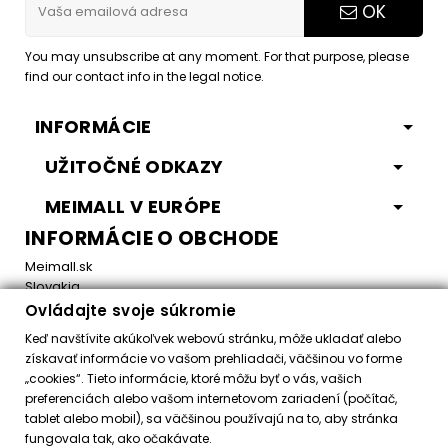
OK
You may unsubscribe at any moment. For that purpose, please
find our contact info in the legal notice.
INFORMÁCIE
UŽITOČNÉ ODKAZY
MEIMALL V EURÓPE
INFORMÁCIE O OBCHODE
Meimall.sk
Slovakia
Ovládajte svoje súkromie
Email:
office@meimall.sk
Keď navštívite akúkoľvek webovú stránku, môže ukladať alebo
získavať informácie vo vašom prehliadači, väčšinou vo forme
„cookies“. Tieto informácie, ktoré môžu byť o vás, vašich
Control your Privacy
preferenciách alebo vašom internetovom zariadení (počítač,
tablet alebo mobil), sa väčšinou používajú na to, aby stránka
fungovala tak, ako očakávate.