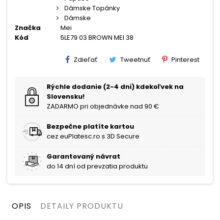
Dámske Topánky
Dámske
Značka
Mei
Kód
5LE79 03 BROWN MEI 38
Zdieľať
Tweetnuť
Pinterest
Rýchle dodanie (2-4 dni) kdekoľvek na
Slovensku!
ZADARMO pri objednávke nad 90 €
Bezpečne platíte kartou
cez euPlatesc.ro s 3D Secure
Garantovaný návrat
do 14 dní od prevzatia produktu
OPIS
DETAILY PRODUKTU