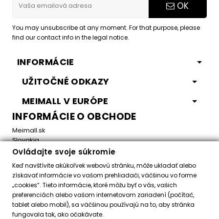
OK
You may unsubscribe at any moment. For that purpose, please
find our contact info in the legal notice.
INFORMÁCIE
UŽITOČNÉ ODKAZY
MEIMALL V EURÓPE
INFORMÁCIE O OBCHODE
Meimall.sk
Slovakia
Ovládajte svoje súkromie
Email:
office@meimall.sk
Keď navštívite akúkoľvek webovú stránku, môže ukladať alebo
získavať informácie vo vašom prehliadači, väčšinou vo forme
„cookies“. Tieto informácie, ktoré môžu byť o vás, vašich
Control your Privacy
preferenciách alebo vašom internetovom zariadení (počítač,
tablet alebo mobil), sa väčšinou používajú na to, aby stránka
fungovala tak, ako očakávate.