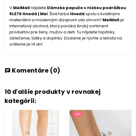
V
MeiMall
nájdete
Dámske papuče s nízkou podrážkou
5LE79 Hnedá | Mei
. Živá farba
Hnedá
spolu s kvalitnými
materiálmi a moderným dizajnom vás ohromí!
MeiMall
je
internetový obchod, ktorý ponúka široký sortiment
produktov pre ženy, mužov a deti. Tu nájdete topánky,
oblečenie, tašky a doplnky. Dodanie je rýchle a lehota na
vrátenie je 14 dní.
Komentáre
(0)
chat
10 ďalšie produkty v rovnakej
kategórii:
-51%