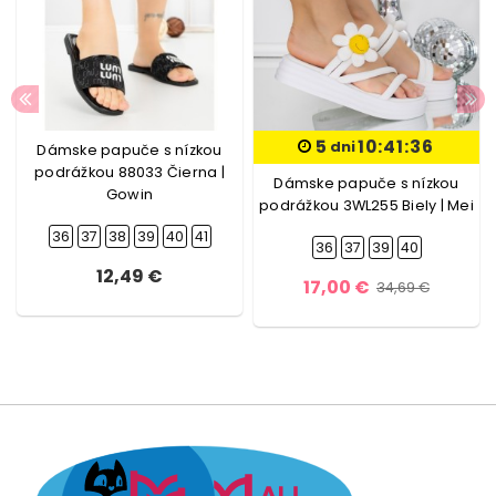
5
10:41:35
dni
Dámske papuče s nízkou
podrážkou 88033 Čierna |
Dámske papuče s nízkou
Gowin
podrážkou 3WL255 Biely | Mei
36
37
38
39
40
41
36
37
39
40
12,49 €
17,00 €
34,69 €