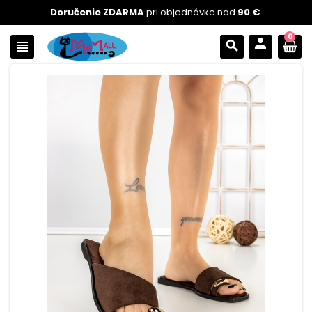
Doručenie ZDARMA
pri objednávke nad
90 €
.
0
person
view_headline
search