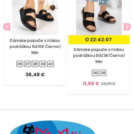
22:42:06
Dámske papuče s nízkou
podrážkou 5LE106 Čierna |
Dámske papuče s nízkou
Mei
podrážkou 5GZ36 Čierna |
Mei
36
37
38
39
40
36
38
36,49 €
11,50 €
24,99 €