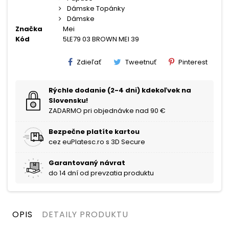
Dámske Topánky
Dámske
Značka
Mei
Kód
5LE79 03 BROWN MEI 39
Zdieľať
Tweetnuť
Pinterest
Rýchle dodanie (2-4 dni) kdekoľvek na
Slovensku!
ZADARMO pri objednávke nad 90 €
Bezpečne platíte kartou
cez euPlatesc.ro s 3D Secure
Garantovaný návrat
do 14 dní od prevzatia produktu
OPIS
DETAILY PRODUKTU