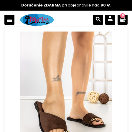
Doručenie ZDARMA
pri objednávke nad
90 €
.
0
person
view_headline
search