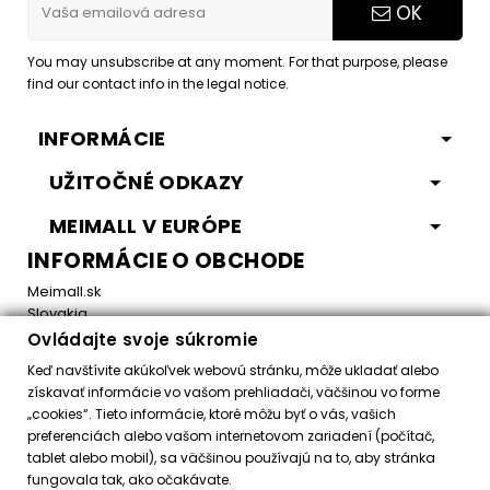
OK
You may unsubscribe at any moment. For that purpose, please
find our contact info in the legal notice.
INFORMÁCIE
UŽITOČNÉ ODKAZY
MEIMALL V EURÓPE
INFORMÁCIE O OBCHODE
Meimall.sk
Slovakia
Ovládajte svoje súkromie
Email:
office@meimall.sk
Keď navštívite akúkoľvek webovú stránku, môže ukladať alebo
získavať informácie vo vašom prehliadači, väčšinou vo forme
„cookies“. Tieto informácie, ktoré môžu byť o vás, vašich
Control your Privacy
preferenciách alebo vašom internetovom zariadení (počítač,
tablet alebo mobil), sa väčšinou používajú na to, aby stránka
fungovala tak, ako očakávate.