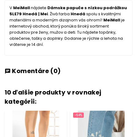
V
MeiMall
nájdete
Dámske papuče s nízkou podrážkou
5LE79 Hnedá | Mei
. Živá farba
Hnedá
spolu s kvalitnými
materiálmi a moderným dizajnom vás ohromí!
MeiMall
je
internetový obchod, ktorý ponúka široký sortiment
produktov pre ženy, mužov a deti. Tu nájdete topánky,
oblečenie, tašky a doplnky. Dodanie je rýchle a lehota na
vrátenie je 14 dní.
Komentáre
(0)
chat
10 ďalšie produkty v rovnakej
kategórii:
-54%