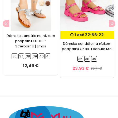
1
22:56:22
deň
Dámske sandále na nízkom
podpätku KK-1006
Dámske sandále na nízkom
Strieborná | Emas
podpätku G689-1 Bobule Mei
36
37
38
39
40
41
36
38
39
12,49 €
23,93 €
35,71 €