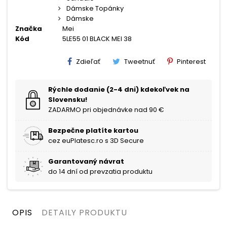
Dámske Topánky
Dámske
Značka
Mei
Kód
5LE55 01 BLACK MEI 38
Zdieľať
Tweetnuť
Pinterest
Rýchle dodanie (2-4 dni) kdekoľvek na
Slovensku!
ZADARMO pri objednávke nad 90 €
Bezpečne platíte kartou
cez euPlatesc.ro s 3D Secure
Garantovaný návrat
do 14 dní od prevzatia produktu
OPIS
DETAILY PRODUKTU