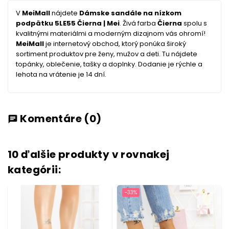
V
MeiMall
nájdete
Dámske sandále na nízkom
podpätku 5LE55 Čierna | Mei
. Živá farba
Čierna
spolu s
kvalitnými materiálmi a moderným dizajnom vás ohromí!
MeiMall
je internetový obchod, ktorý ponúka široký
sortiment produktov pre ženy, mužov a deti. Tu nájdete
topánky, oblečenie, tašky a doplnky. Dodanie je rýchle a
lehota na vrátenie je 14 dní.
Komentáre
(0)
chat
10 ďalšie produkty v rovnakej
kategórii:
-33%