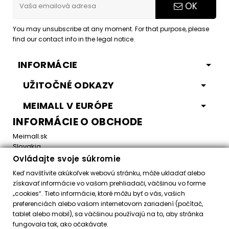
OK
You may unsubscribe at any moment. For that purpose, please
find our contact info in the legal notice.
INFORMÁCIE
UŽITOČNÉ ODKAZY
MEIMALL V EURÓPE
INFORMÁCIE O OBCHODE
Meimall.sk
Slovakia
Ovládajte svoje súkromie
Email:
office@meimall.sk
Keď navštívite akúkoľvek webovú stránku, môže ukladať alebo
získavať informácie vo vašom prehliadači, väčšinou vo forme
„cookies“. Tieto informácie, ktoré môžu byť o vás, vašich
Control your Privacy
preferenciách alebo vašom internetovom zariadení (počítač,
tablet alebo mobil), sa väčšinou používajú na to, aby stránka
fungovala tak, ako očakávate.