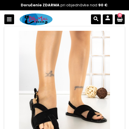
Doručenie ZDARMA
pri objednávke nad
90 €
.
0
person
view_headline
search