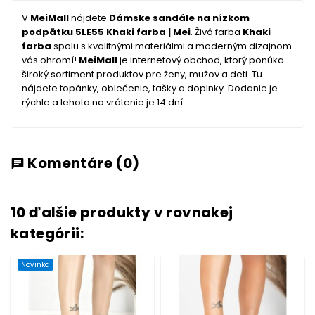
V
MeiMall
nájdete
Dámske sandále na nízkom
podpätku 5LE55 Khaki farba | Mei
. Živá farba
Khaki
farba
spolu s kvalitnými materiálmi a moderným dizajnom
vás ohromí!
MeiMall
je internetový obchod, ktorý ponúka
široký sortiment produktov pre ženy, mužov a deti. Tu
nájdete topánky, oblečenie, tašky a doplnky. Dodanie je
rýchle a lehota na vrátenie je 14 dní.
Komentáre
(0)
chat
10 ďalšie produkty v rovnakej
kategórii:
Novinka