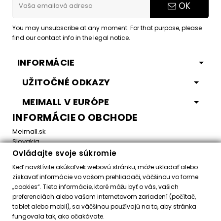
OK
You may unsubscribe at any moment. For that purpose, please
find our contact info in the legal notice.
INFORMÁCIE
UŽITOČNÉ ODKAZY
MEIMALL V EURÓPE
INFORMÁCIE O OBCHODE
Meimall.sk
Slovakia
Ovládajte svoje súkromie
Email:
office@meimall.sk
Keď navštívite akúkoľvek webovú stránku, môže ukladať alebo
získavať informácie vo vašom prehliadači, väčšinou vo forme
„cookies“. Tieto informácie, ktoré môžu byť o vás, vašich
Control your Privacy
preferenciách alebo vašom internetovom zariadení (počítač,
tablet alebo mobil), sa väčšinou používajú na to, aby stránka
fungovala tak, ako očakávate.