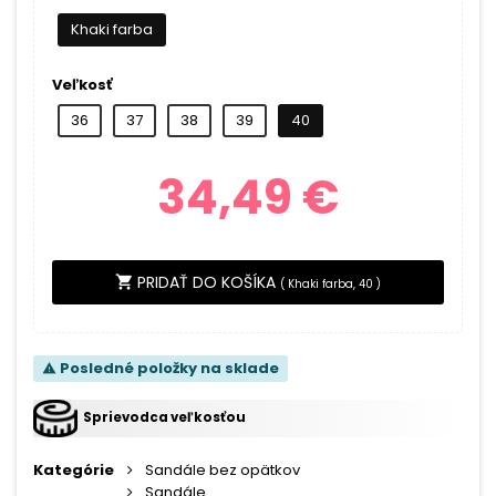
Khaki farba
Veľkosť
36
37
38
39
40
34,49 €
PRIDAŤ DO KOŠÍKA
shopping_cart
(
Khaki farba, 40
)
Posledné položky na sklade
warning
Sprievodca veľkosťou
Kategórie
Sandále bez opätkov
Sandále