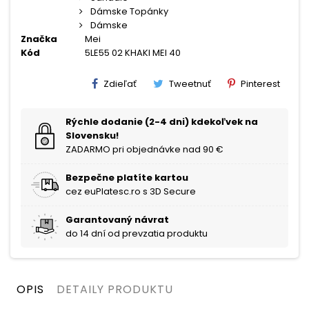
Dámske Topánky
Dámske
Značka
Mei
Kód
5LE55 02 KHAKI MEI 40
Zdieľať
Tweetnuť
Pinterest
Rýchle dodanie (2-4 dni) kdekoľvek na
Slovensku!
ZADARMO pri objednávke nad 90 €
Bezpečne platíte kartou
cez euPlatesc.ro s 3D Secure
Garantovaný návrat
do 14 dní od prevzatia produktu
OPIS
DETAILY PRODUKTU