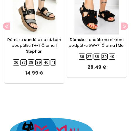
Dámske sandále na nízkom
Dámske sandále na nízkom
podpätku TH-7 Čierna |
podpätku 5WH71 Čierna | Mei
Stephan
36
37
38
39
40
36
37
38
39
40
41
28,49 €
14,99 €