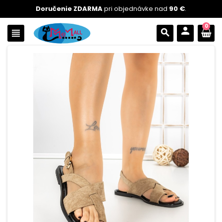
Doručenie ZDARMA
pri objednávke nad
90 €
.
0
person
view_headline
search