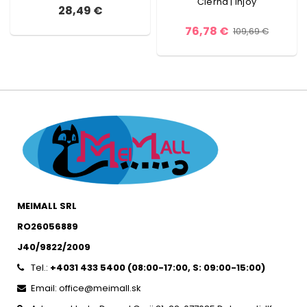
Čierna | Injoy
28,49 €
76,78 €
109,69 €
MEIMALL SRL
RO26056889
J40/9822/2009
Tel.:
+4031 433 5400 (
08:00-17:00, S: 09:00-15:0
0)
Email: office@meimall.sk