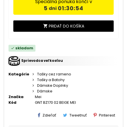
Špeciálna ponuka končí v
5
01:30:53
dni
PRIDAŤ DO KOŠÍKA
shopping_cart
skladom
check
Sprievodca veľkosťou
Kategórie
Tašky cez rameno
Tašky a Batohy
Dámske Doplnky
Dámske
Značka
Mei
Kód
GNT BZ170 02 BEIGE MEI
Zdieľať
Tweetnuť
Pinterest