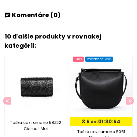
Komentáre
(0)
chat
10 ďalšie produkty v rovnakej
kategórii:
-30%
Prirodzená koža
5
01:30:53
dni
Taška cez rameno 5BZ22
Čierna | Mei
Taška cez rameno 5051