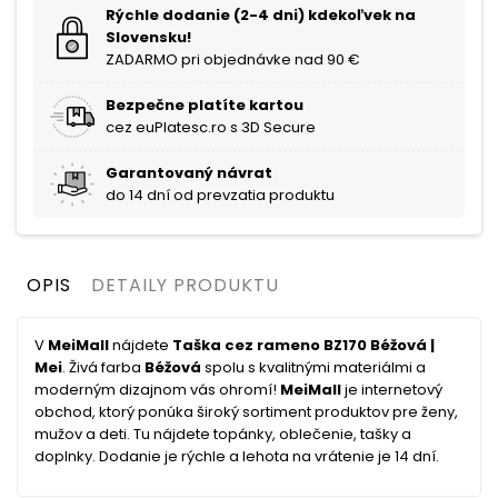
Rýchle dodanie (2-4 dni) kdekoľvek na
Slovensku!
ZADARMO pri objednávke nad 90 €
Bezpečne platíte kartou
cez euPlatesc.ro s 3D Secure
Garantovaný návrat
do 14 dní od prevzatia produktu
OPIS
DETAILY PRODUKTU
V
MeiMall
nájdete
Taška cez rameno BZ170 Béžová |
Mei
. Živá farba
Béžová
spolu s kvalitnými materiálmi a
moderným dizajnom vás ohromí!
MeiMall
je internetový
obchod, ktorý ponúka široký sortiment produktov pre ženy,
mužov a deti. Tu nájdete topánky, oblečenie, tašky a
doplnky. Dodanie je rýchle a lehota na vrátenie je 14 dní.