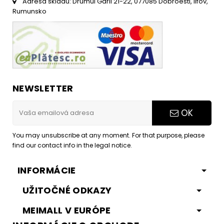
Adresa skladu: Drumul Garii 21-22, 077085 Dobroesti, Ilfov,
Rumunsko
NEWSLETTER
OK
You may unsubscribe at any moment. For that purpose, please
find our contact info in the legal notice.
INFORMÁCIE
UŽITOČNÉ ODKAZY
MEIMALL V EURÓPE