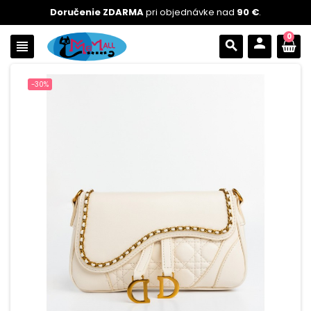
Doručenie ZDARMA
pri objednávke nad
90 €
.
0
person
view_headline
search
-30%