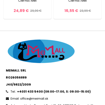
Čierna | Mei
Čierna | Mei
24,89 €
16,55 €
29,99 €
23,99 €
MEIMALL SRL
RO26056889
J40/9822/2009
Tel.:
+4031 433 5400 (
08:00-17:00, S: 09:00-15:0
0)
Email: office@meimall.sk