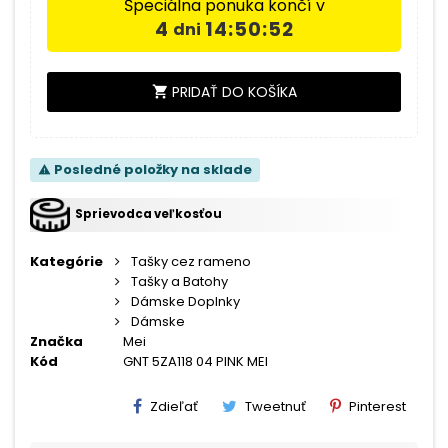
Špeciálna ponuka končí v
4
14:50:52
dni
PRIDAŤ DO KOŠÍKA
shopping_cart
Posledné položky na sklade
warning
Sprievodca veľkosťou
Kategórie
Tašky cez rameno
Tašky a Batohy
Dámske Doplnky
Dámske
Značka
Mei
Kód
GNT 5ZA118 04 PINK MEI
Zdieľať
Tweetnuť
Pinterest