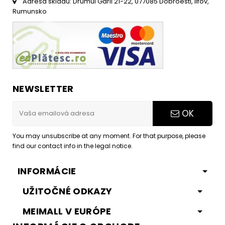
Adresa skladu: Drumul Garii 21-22, 077085 Dobroesti, Ilfov,
Rumunsko
NEWSLETTER
OK
You may unsubscribe at any moment. For that purpose, please
find our contact info in the legal notice.
INFORMÁCIE
UŽITOČNÉ ODKAZY
MEIMALL V EURÓPE