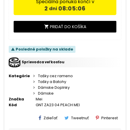
Špeciálna ponuka končí v
2
08:05:06
dni
PRIDAŤ DO KOŠÍKA
shopping_cart
Posledné položky na sklade
warning
Sprievodca veľkosťou
Kategórie
Tašky cez rameno
Tašky a Batohy
Dámske Doplnky
Dámske
Značka
Mei
Kód
GNT ZA23 04 PEACH MEI
Zdieľať
Tweetnuť
Pinterest