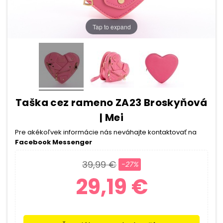
Tap to expand
Taška cez rameno ZA23 Broskyňová
| Mei
Pre akékoľvek informácie nás neváhajte kontaktovať na
Facebook Messenger
39,99 €
-27%
29,19 €