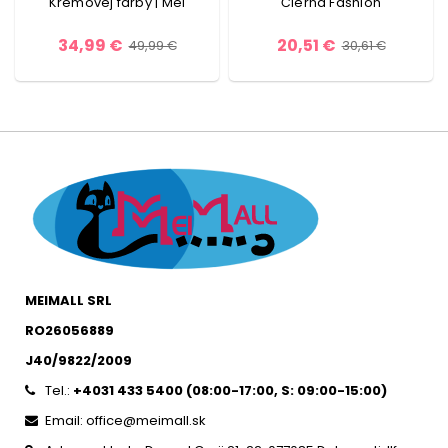
Krémovej farby | Mei
Čierna Fashion
34,99 €
20,51 €
49,99 €
30,61 €
MEIMALL SRL
RO26056889
J40/9822/2009
Tel.:
+4031 433 5400 (
08:00-17:00, S: 09:00-15:0
0)
Email: office@meimall.sk