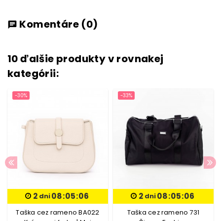
Komentáre
(0)
chat
10 ďalšie produkty v rovnakej
kategórii:
-30%
-33%
2
08:05:06
2
08:05:06
dni
dni
Taška cez rameno BA022
Taška cez rameno 731