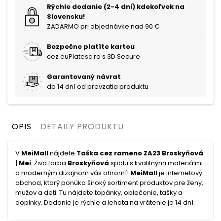
Rýchle dodanie (2-4 dni) kdekoľvek na
Slovensku!
ZADARMO pri objednávke nad 90 €
Bezpečne platíte kartou
cez euPlatesc.ro s 3D Secure
Garantovaný návrat
do 14 dní od prevzatia produktu
OPIS
DETAILY PRODUKTU
V
MeiMall
nájdete
Taška cez rameno ZA23 Broskyňová
| Mei
. Živá farba
Broskyňová
spolu s kvalitnými materiálmi
a moderným dizajnom vás ohromí!
MeiMall
je internetový
obchod, ktorý ponúka široký sortiment produktov pre ženy,
mužov a deti. Tu nájdete topánky, oblečenie, tašky a
doplnky. Dodanie je rýchle a lehota na vrátenie je 14 dní.