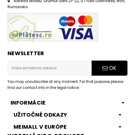
Adresa skladu: Drumul Garii 21-22, 077085 Dobroesti, Ilfov,
Rumunsko
NEWSLETTER
OK
You may unsubscribe at any moment. For that purpose, please
find our contact info in the legal notice.
INFORMÁCIE
UŽITOČNÉ ODKAZY
MEIMALL V EURÓPE