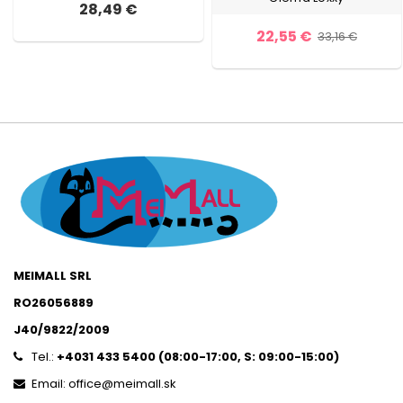
28,49 €
22,55 €
33,16 €
MEIMALL SRL
RO26056889
J40/9822/2009
Tel.:
+4031 433 5400 (
08:00-17:00, S: 09:00-15:0
0)
Email: office@meimall.sk