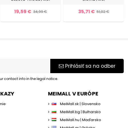
19,59 €
35,71 €
34,99 €
51,02 €
Prihlásiť sa na odber
 contact info in the legal notice.
DKAZY
MEIMALL V EURÓPE
enie
MeiMall.sk | Slovensko
MeiMall.bg | Bulharsko
MeiMall.hu | Maďarsko
MeiMall.gr | Grécko