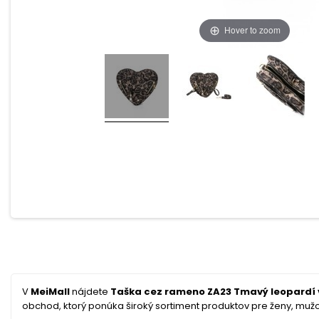
Hover to zoom
V
MeiMall
nájdete
Taška cez rameno ZA23 Tmavý leopardí v
obchod, ktorý ponúka široký sortiment produktov pre ženy, mužov 