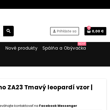
0
search
Prihláste sa
0,00 €
person
NOVÝ
i
Nové produkty
Spálňa a Obývačka
o ZA23 Tmavý leopardí vzor |
eváhajte kontaktovať na
Facebook Messenger