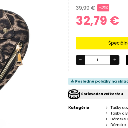
39,99 €
-18%
32,79 €
Špeciáln
remove
add
Posledné položky na skla
warning
Sprievodca veľkosťou
Kategórie
Tašky ce
Tašky a 
Dámske 
Dámske