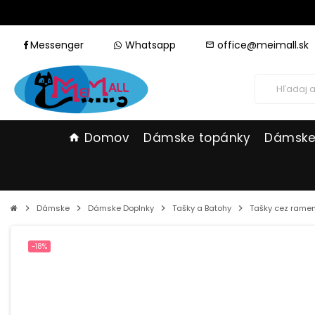
Messenger
Whatsapp
office@meimall.sk
mail_outline
Domov
Dámske topánky
Dámske
home
chevron_right
Dámske
chevron_right
Dámske Doplnky
chevron_right
Tašky a Batohy
chevron_right
Tašky cez rame
-18%