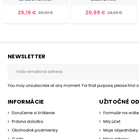
29,19 €
20,99 €
39,99 €
24,99 €
NEWSLETTER
You may unsubscribe at any moment. For that purpose, please find our
INFORMÁCIE
UŽITOČNÉ O
Doručenie a Vrátenie
Formulár na vrát
Právna doložka
Môj účet
Obchodné podmienky
Moje objednávky
O nás
Moje adresy