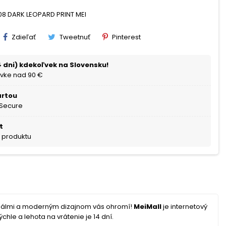
08 DARK LEOPARD PRINT MEI
Zdieľať
Tweetnuť
Pinterest
 dni) kdekoľvek na Slovensku!
vke nad 90 €
artou
 Secure
t
a produktu
riálmi a moderným dizajnom vás ohromí!
MeiMall
je internetový
hle a lehota na vrátenie je 14 dní.