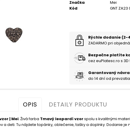
Značka
Mei
Kód
GNT ZA23 
Rýchle dodanie (2-4
ZADARMO pri objedná
Bezpečne platíte k
cez euPlatesc.ro s 3D
Garantovaný návra
do 14 dní od prevzati
OPIS
DETAILY PRODUKTU
zor | Mei
. Živá farba
Tmavý leopardí vzor
spolu s kvalitnými mate
a deti. Tu nájdete topánky, oblečenie, tašky a doplnky. Dodanie je rýc