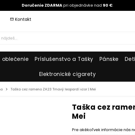
Doručenie ZDARMA
pri objednávke nad
90 €
.
Kontakt
mail_outline
 oblečenie
Príslušenstvo a Tašky
Pánske
Det
Elektronické cigarety
no
chevron_right
Taška cez rameno ZA23 Tmavý leopardí vzor | Mei
Taška cez ramen
Mei
Pre akékoľvek informácie nás n