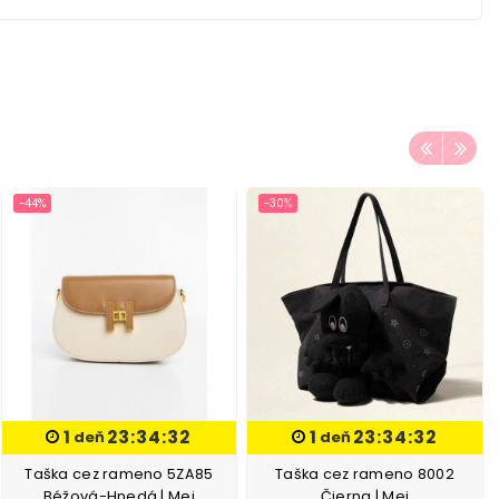
-44%
-30%
1
23:34:31
1
23:34:31
deň
deň
Taška cez rameno 5ZA85
Taška cez rameno 8002
Béžová-Hnedá | Mei
Čierna | Mei