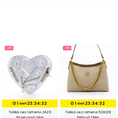
-27%
-16%
1
23:34:31
1
23:34:31
deň
deň
Taška cez rameno ZA23
Taška cez rameno 5ZA128
Strieborná | Mei
Béžová | Mei