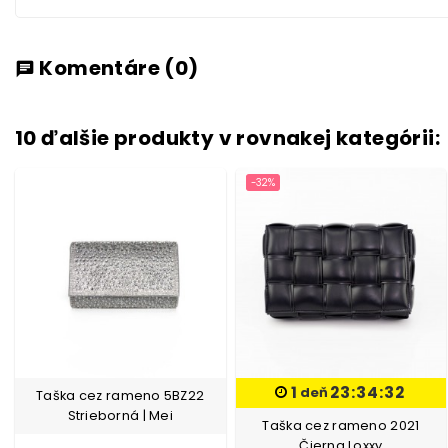
Komentáre
(0)
chat
10 ďalšie produkty v rovnakej kategórii:
-32%
1
23:34:31
deň
Taška cez rameno 5BZ22
Strieborná | Mei
Taška cez rameno 2021
Čierna Loxxy