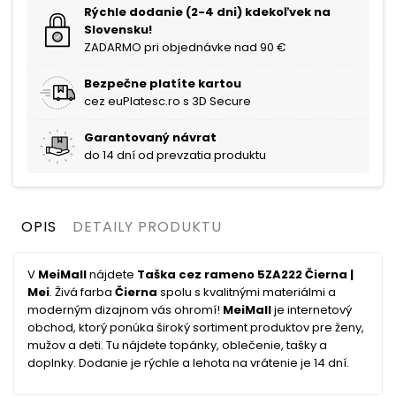
Rýchle dodanie (2-4 dni) kdekoľvek na
Slovensku!
ZADARMO pri objednávke nad 90 €
Bezpečne platíte kartou
cez euPlatesc.ro s 3D Secure
Garantovaný návrat
do 14 dní od prevzatia produktu
OPIS
DETAILY PRODUKTU
V
MeiMall
nájdete
Taška cez rameno 5ZA222 Čierna |
Mei
. Živá farba
Čierna
spolu s kvalitnými materiálmi a
moderným dizajnom vás ohromí!
MeiMall
je internetový
obchod, ktorý ponúka široký sortiment produktov pre ženy,
mužov a deti. Tu nájdete topánky, oblečenie, tašky a
doplnky. Dodanie je rýchle a lehota na vrátenie je 14 dní.