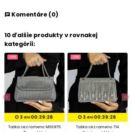
Komentáre
(0)
chat
10 ďalšie produkty v rovnakej
kategórii:
-30%
-29%
3
00:39:27
3
00:39:27
dni
dni
Taška cez rameno M00975
Taška cez rameno 714