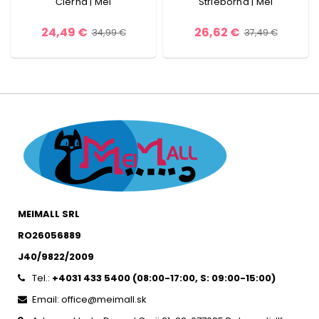
Čierna | Mei
Strieborná | Mei
24,49 €
26,62 €
34,99 €
37,49 €
MEIMALL SRL
RO26056889
J40/9822/2009
Tel.:
+4031 433 5400 (
08:00-17:00, S: 09:00-15:0
0)
Email: office@meimall.sk