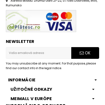
Adresa skladu: Drumul Garii 21-22, 077085 Dobroesti, Ilfov,
Rumunsko
NEWSLETTER
OK
You may unsubscribe at any moment. For that purpose, please
find our contact info in the legal notice.
INFORMÁCIE
UŽITOČNÉ ODKAZY
MEIMALL V EURÓPE