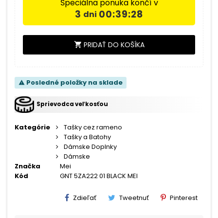
Špeciálna ponuka končí v
3
00:39:27
dni
PRIDAŤ DO KOŠÍKA
shopping_cart
Posledné položky na sklade
warning
Sprievodca veľkosťou
Kategórie
Tašky cez rameno
Tašky a Batohy
Dámske Doplnky
Dámske
Značka
Mei
Kód
GNT 5ZA222 01 BLACK MEI
Zdieľať
Tweetnuť
Pinterest