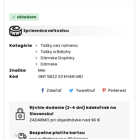
skladom
check
Sprievodca veľkosťou
Kategórie
Tašky cez rameno
Tašky a Batohy
Dámske Doplnky
Dámske
Značka
Mei
Kód
GNT 5BZ2 03 KHAKI MEI
Zdieľať
Tweetnuť
Pinterest
Rýchle dodanie (2-4 dni) kdekoľvek na
Slovensku!
ZADARMO pri objednávke nad 90 €
Bezpečne platíte kartou
cez euPlatesc.ro s 3D Secure