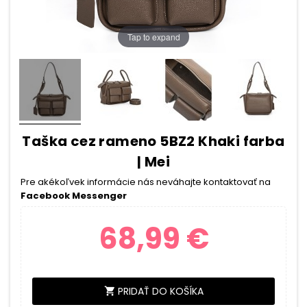
Tap to expand
Taška cez rameno 5BZ2 Khaki farba
| Mei
Pre akékoľvek informácie nás neváhajte kontaktovať na
Facebook Messenger
68,99 €
PRIDAŤ DO KOŠÍKA
shopping_cart