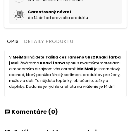
Garantovaný návrat
do 14 dní od prevzatia produktu
OPIS
DETAILY PRODUKTU
V
MeiMall
nájdete
Taška cez rameno 5BZ2 Khaki farba
| Mei
. Živá farba
Khaki farba
spolu s kvalitnými materiálmi
a moderným dizajnom vás ohromí!
MeiMall
je internetový
obchod, ktorý ponúka široký sortiment produktov pre ženy,
mužov a deti. Tu nájdete topánky, oblečenie, tašky a
doplnky. Dodanie je rýchle a lehota na vrátenie je 14 dní.
Komentáre
(0)
chat