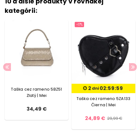
10 ďalšie produkty v rovnakej
kategórii:
-17%
2
02:59:59
dni
Taška cez rameno 5BZ51
Zlatý | Mei
Taška cez rameno 5ZA133
Čierna | Mei
34,49 €
24,89 €
29,99 €