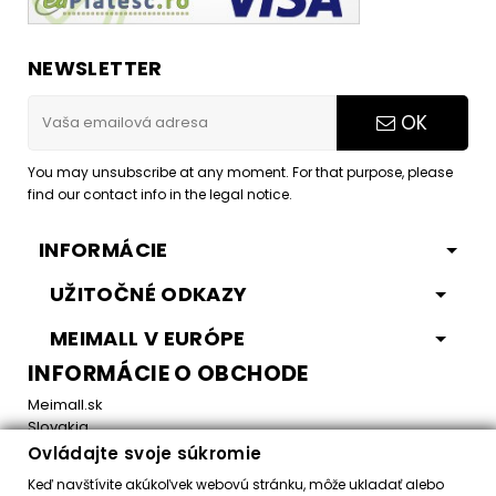
NEWSLETTER
OK
You may unsubscribe at any moment. For that purpose, please
find our contact info in the legal notice.
INFORMÁCIE
UŽITOČNÉ ODKAZY
MEIMALL V EURÓPE
INFORMÁCIE O OBCHODE
Meimall.sk
Slovakia
Ovládajte svoje súkromie
Email:
office@meimall.sk
Keď navštívite akúkoľvek webovú stránku, môže ukladať alebo