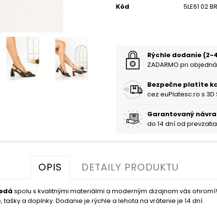
Kód
5LE61 02 
Rýchle dodanie (2-4
ZADARMO pri objedná
Bezpečne platíte k
cez euPlatesc.ro s 3D
Garantovaný návra
do 14 dní od prevzati
OPIS
DETAILY PRODUKTU
edá
spolu s kvalitnými materiálmi a moderným dizajnom vás ohromí
tašky a doplnky. Dodanie je rýchle a lehota na vrátenie je 14 dní.