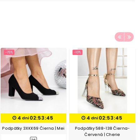
-75%
-10%
4
02:53:45
4
02:53:45
dni
dni
Podpätky 3XKK69 Čierna | Mei
Podpätky 588-138 Čierna-
Červená | Cherie