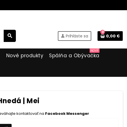
0
search
Prihláste sa
0,00 €
person
NOVÝ
i
Nové produkty
Spálňa a Obývačka
Hnedá | Mei
eváhajte kontaktovať na
Facebook Messenger