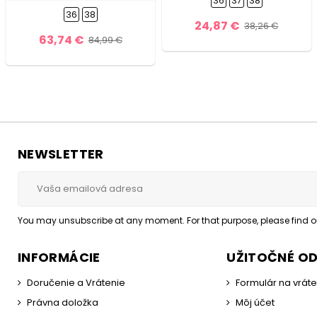
36
37
38
36
38
24,87 €
38,26 €
63,74 €
84,99 €
NEWSLETTER
You may unsubscribe at any moment. For that purpose, please find our
INFORMÁCIE
UŽITOČNÉ O
Doručenie a Vrátenie
Formulár na vrát
Právna doložka
Môj účet