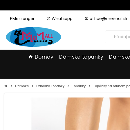
Messenger
Whatsapp
office@meimall.sk
mail_outline
Domov
Dámske topánky
Dámske
home
chevron_right
Dámske
chevron_right
Dámske Topánky
chevron_right
Topánky
chevron_right
Topánky na hrubom p