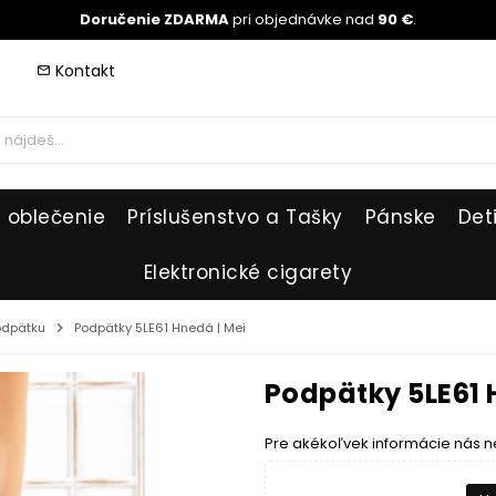
Doručenie ZDARMA
pri objednávke nad
90 €
.
Kontakt
mail_outline
 oblečenie
Príslušenstvo a Tašky
Pánske
Det
Elektronické cigarety
odpätku
chevron_right
Podpätky 5LE61 Hnedá | Mei
Podpätky 5LE61 
Pre akékoľvek informácie nás n