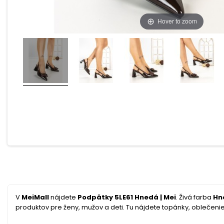
Hover to zoom
V
MeiMall
nájdete
Podpätky 5LE61 Hnedá | Mei
. Živá farba
Hn
produktov pre ženy, mužov a deti. Tu nájdete topánky, oblečenie, 