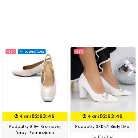
-25%
Prirodzená koža
-35%
4
02:53:45
4
02:53:45
dni
dni
Podpätky 919-1 Krémovej
Podpätky 3XKK71 Biely | Mei
farby | Formazione