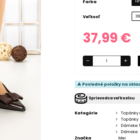
H
Farba
3
Veľkosť
37,99 €
remove
add
Posledné položky na skla
warning
Sprievodca veľkosťou
Kategórie
Topánky
Topánky
Dámske 
Dámske
Značka
Mei