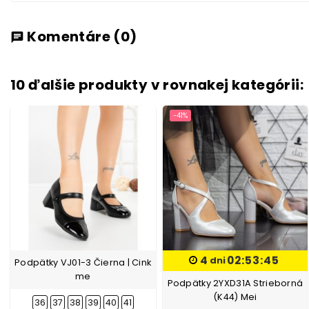
Komentáre
(0)
chat
10 ďalšie produkty v rovnakej kategórii:
-41%
4
02:53:45
dni
Podpätky VJ01-3 Čierna | Cink
me
Podpätky 2YXD31A Strieborná
(K44) Mei
36
37
38
39
40
41