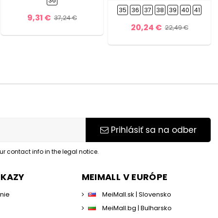
36
35
36
37
38
39
40
41
9,31 €
37,24 €
20,24 €
22,49 €
Prihlásiť sa na odber
 contact info in the legal notice.
DKAZY
MEIMALL V EURÓPE
enie
MeiMall.sk | Slovensko
MeiMall.bg | Bulharsko