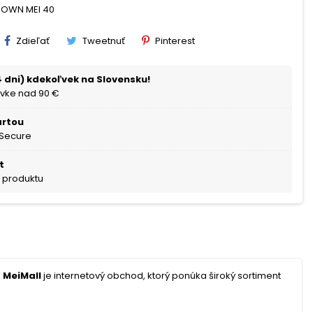
BROWN MEI 40
Zdieľať
Tweetnuť
Pinterest
 dni) kdekoľvek na Slovensku!
vke nad 90 €
artou
 Secure
t
a produktu
!
MeiMall
je internetový obchod, ktorý ponúka široký sortiment